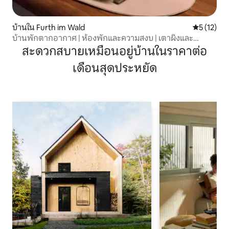
บ้านใน Furth im Wald
คะแนนเฉลี่ย
5 (12)
บ้านพักตากอากาศ | ห้องพักและความสงบ | เตาผิงและ
ระเบียง
สะดวกสบายเหมือนอยู่บ้านในราคาต่อ
เดือนสุดประหยัด