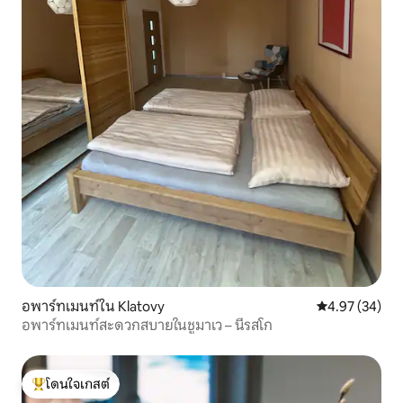
อพาร์ทเมนท์ใน Klatovy
คะแนนเฉลี่ย 4.
4.97 (34)
อพาร์ทเมนท์สะดวกสบายในชูมาเว – นีรสโก
โดนใจเกสต์
โดนใจเกสต์ที่สุด