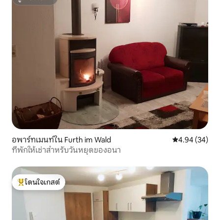
ซูเปอร์โฮสต์
อพาร์ทเมนท์ใน Furth im Wald
คะแนนเฉลี่ย 4.
4.94 (34)
ที่พักให้เช่าสำหรับวันหยุดของอนา
โดนใจเกสต์
โดนใจเกสต์ที่สุด