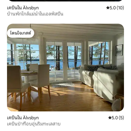
เคบินใน Älvsbyn
คะแนนเฉลี่ย 5
5.0 (10)
บ้านพักใกล้แม่น้ำในเอลฟ์สบีน
โดนใจเกสต์
โดนใจเกสต์
เคบินใน Älvsbyn
คะแนนเฉลี่ย 
5.0 (5)
เคบินป่าที่อบอุ่นริมทะเลสาบ