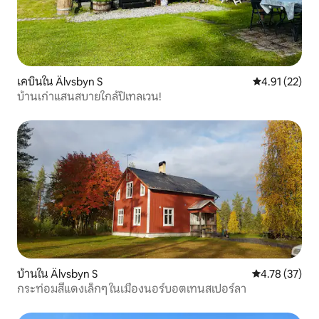
เคบินใน Älvsbyn S
คะแนนเฉลี่ย 4.
4.91 (22)
บ้านเก่าแสนสบายใกล้ปิเทลเวน!
บ้านใน Älvsbyn S
คะแนนเฉลี่ย 4.
4.78 (37)
กระท่อมสีแดงเล็กๆ ในเมืองนอร์บอตเทนสเปอร์ลา