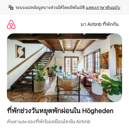
ข้าม
ระบบแปลข้อมูลบางส่วนให้โดยอัตโนมัติ 
แสดงภาษาต้นฉบับ
ไป
ยัง
เนื้อหา
มา Airbnb ที่พักกัน
ที่พักช่วงวันหยุดพักผ่อนใน Högheden
ค้นหาและจองที่พักไม่เหมือนใครใน Airbnb