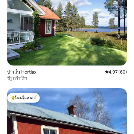
บ้านใน Hortlax
คะแนนเฉลี่ย 4.
4.97 (60)
ซีรูทรีทรีท
โดนใจเกสต์
โดนใจเกสต์ที่สุด