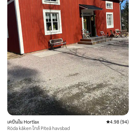
เคบินใน Hortlax
คะแนนเฉลี่ย 4.9
4.98 (94)
Röda kåken ใกล้ Piteå havsbad