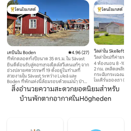
โดนใจเกสต์
โดนใจเกสต์
โดนใจเกสต์ที่สุด
โดนใจเกสต์ที่สุด
วิลล่าใน Skellefteå
เคบินใน Boden
คะแนนเฉลี่ย 4.96 จาก 5, 27 รีวิว
4.96 (27)
วิลล่าใหม่ที่ค่ายพักแ
ที่พักตลอดทั้งปีขนาด 35 ตร.ม. ใน Sävast
มิตรกับเด็ก
4 ห้องนอน 8 -10 เ
ยินดีต้อนรับสู่คอทเทจสไตล์สวีเดนแท้ๆ จาก
2 กม. เพลิดเพลินกับวันหยุดที่
ช่วงปลายศตวรรษที่ 19 ตั้งอยู่ในทำเลที่
กระฉับกระเฉงและผ
สวยงามใน Sävast ระหว่าง Luleå และ
โมเดิร์นของเรา (สร้
Boden ที่พักแห่งนี้ล้อมรอบด้วยแม่น้ำ ป่า
Vitberget ใน Skel
และทุ่งโล่ง ทำให้ได้สัมผัสการเข้าพักที่เงียบ
สิ่งอำนวยความสะดวกยอดนิยมสำหรับ
ครอบครัวที่มีพื้นที่
สงบและใกล้ชิดธรรมชาติ กระท่อมได้รับการ
อยู่อย่างสวยงามใน
บ้านพักตากอากาศในHögheden
ปรับปรุงอย่างพิถีพิถันด้วยสิ่งอำนวยความ
สวยงามพร้อมสิ่ง
สะดวกที่ทันสมัยสำหรับทั้งการพักผ่อนและ
สำหรับทำบาร์บีคิวที
การทำงาน ใช้บริงอำนวยความสะดวก
ในสนามหญ้า ครอบครัวอยู่ที่นี่แล้ว! มีแทรม
สำหรับซาวน่าและห้องออกกำลังกายใน
โพลีนในฟาร์มเก้าอี
ที่พักได้ เดินเพียง 5 นาทีถึงเส้นทางสกี
ชุดชิงช้าของเล่นให้บริการ กิจกรร
แม่น้ำ และป้ายรถเมล์ เดิน 15 นาทีถึงร้าน
อ่างอาบน้ำกลางแจ้