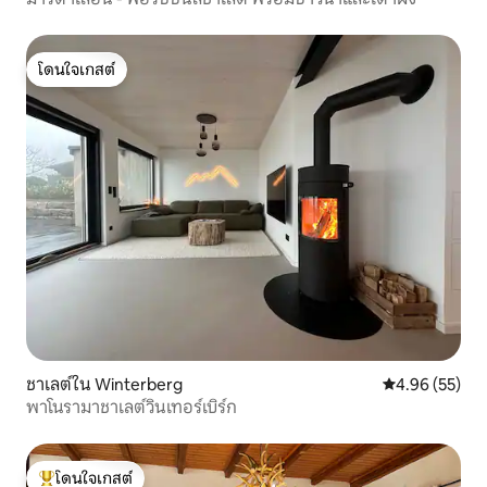
โดนใจเกสต์
โดนใจเกสต์
ชาเลต์ใน Winterberg
คะแนนเฉลี่ย 4.
4.96 (55)
พาโนรามาชาเลต์วินเทอร์เบิร์ก
โดนใจเกสต์