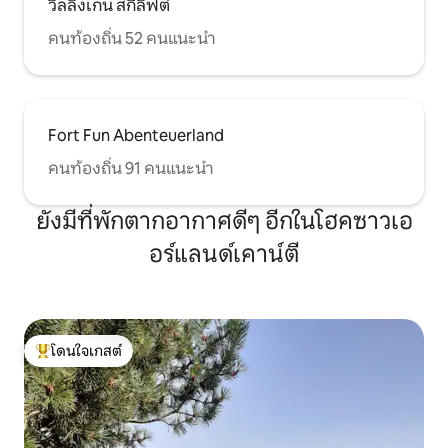
วิลลิงเกน สกีลิฟต์
คนท้องถิ่น 52 คนแนะนำ
Fort Fun Abenteuerland
คนท้องถิ่น 91 คนแนะนำ
ยังมีที่พักตากอากาศดีๆ อีกในโฮคซาวเอ
อร์แลนด์เคาน์ตี
โดนใจเกสต์
โดนใจเกสต์ที่สุด