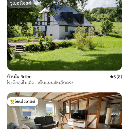
ซูเปอร์โฮสต์
ซูเปอร์โฮสต์
บ้านใน Brilon
คะแนนเฉลี่
5 (8)
โรงสีของไมเคิล - เห็นแผ่นดินอีกครั้ง
โดนใจเกสต์
โดนใจเกสต์ที่สุด