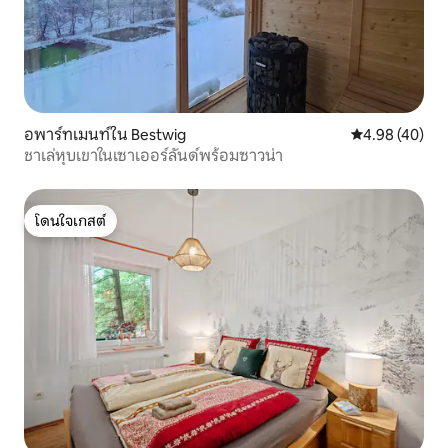
อพาร์ทเมนท์ใน Bestwig
คะแนนเฉลี่ย 4.
4.98 (40)
ชาเล่หุบเขาในเซาเออร์ลันด์พร้อมซาวน่า
โดนใจเกสต์
โดนใจเกสต์