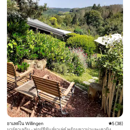
ชาเลต์ใน Willingen
คะแนนเฉลี่ย
5 (38)
มาร์ตาเลอิน - ฟอร์ซีซันส์ชาเล่ต์ พร้อมซาวน่าและเตาผิง