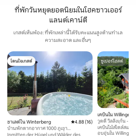
ที่พักวันหยุดยอดนิยมในโฮคซาวเออร์
แลนด์เคาน์ตี
เกสต์เห็นพ้อง: ที่พักเหล่านี้ได้รับคะแนนสูงด้านทำเล
ความสะอาด และอื่นๆ
โดนใจเกสต์
ซูเปอร์โฮสต์
โดนใจเกสต์
ซูเปอร์โฮสต์
เคบินใน Willingen
วูดดี้ วิลลิงเก้น - 
ชาเลต์ใน Winterberg
คะแนนเฉลี่ย 4.88 จาก 5, 16 รีวิว
4.88 (16)
ธรรมชาติที่งดงาม
เคบินไม้สไตล์สแกนด
บ้านพักตากอากาศ 1000 ภูเขา
อบอุ่นใน Willinge
Winterberg เตาผิงและอ่างน้ำวน
Inmitten der Hügel und Wälder des