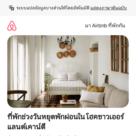
ข้าม
ระบบแปลข้อมูลบางส่วนให้โดยอัตโนมัติ 
แสดงภาษาต้นฉบับ
ไป
ยัง
เนื้อหา
มา Airbnb ที่พักกัน
ที่พักช่วงวันหยุดพักผ่อนใน โฮคซาวเออร์
แลนด์เคาน์ตี