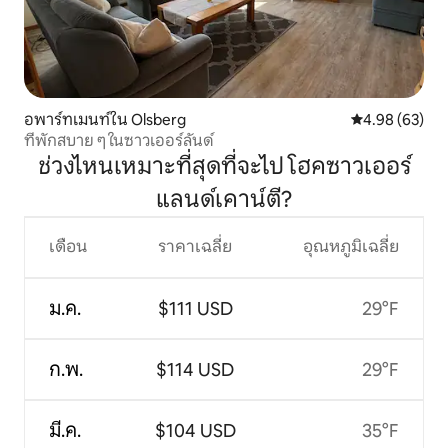
อพาร์ทเมนท์ใน Olsberg
คะแนนเฉลี่ย 4.
4.98 (63)
ที่พักสบาย ๆ ในซาวเออร์ลันด์
ช่วงไหนเหมาะที่สุดที่จะไป โฮคซาวเออร์
แลนด์เคาน์ตี?
เดือน
ราคาเฉลี่ย
อุณหภูมิเฉลี่ย
ม.ค.
$111 USD
29°F
ก.พ.
$114 USD
29°F
มี.ค.
$104 USD
35°F