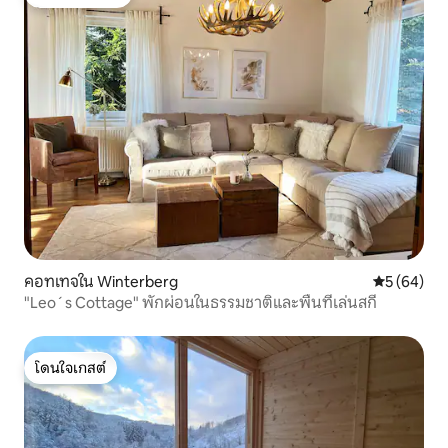
โดนใจเกสต์ที่สุด
คอทเทจใน Winterberg
คะแนนเฉลี่ย
5 (64)
"Leo´s Cottage" พักผ่อนในธรรมชาติและพื้นที่เล่นสกี
โดนใจเกสต์
โดนใจเกสต์