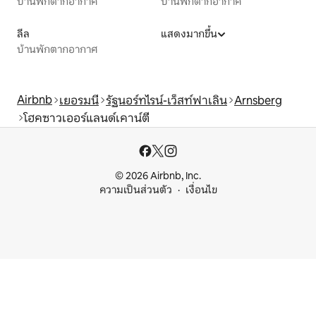
บ้านพักตากอากาศ
บ้านพักตากอากาศ
ลีล
แสดงมากขึ้น
บ้านพักตากอากาศ
Airbnb
เยอรมนี
รัฐนอร์ทไรน์-เว็สท์ฟาเลิน
Arnsberg
โฮคซาวเออร์แลนด์เคาน์ตี
© 2026 Airbnb, Inc.
ความเป็นส่วนตัว
เงื่อนไข