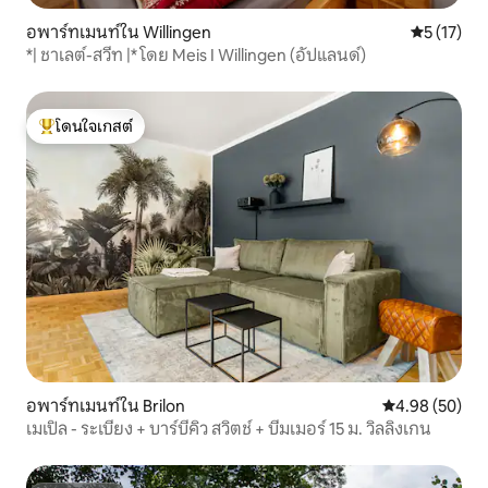
อพาร์ทเมนท์ใน Willingen
คะแนนเฉลี่ย
5 (17)
*| ชาเลต์-สวีท |* โดย Meis I Willingen (อัปแลนด์)
โดนใจเกสต์
โดนใจเกสต์ที่สุด
อพาร์ทเมนท์ใน Brilon
คะแนนเฉลี่ย 4.
4.98 (50)
เมเปิล - ระเบียง + บาร์บีคิว สวิตช์ + บีมเมอร์ 15 ม. วิลลิงเกน