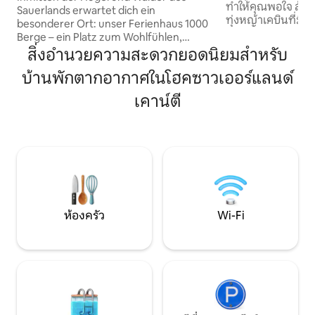
ทำให้คุณพอใจ ล้อม
Sauerlands erwartet dich ein
ทุ่งหญ้าเคบินที่มีเส
besonderer Ort: unser Ferienhaus 1000
เหมาะสำหรับการพ
Berge – ein Platz zum Wohlfühlen,
พักผ่อนเท่านั้น นอก
Loslassen und Kraft tanken. Ob mit
สิ่งอำนวยความสะดวกยอดนิยมสำหรับ
เหมาะสำหรับการเดินป
Familie, Freunden oder auf vier Pfoten –
Uplandsteig โดยตร
บ้านพักตากอากาศในโฮคซาวเออร์แลนด์
hier beginnt deine Auszeit. Starte den
การเดินทางไปยังภู
Tag mit einer Wanderung durch die
เคาน์ตี
อยู่ห่างจากพื้นที่เล่
Natur, entspanne am Abend im
กิโลเมตร สุนัขเข้าพักกับเราได้เสมอ! (ค่า
holzbefeuerten Whirlpool unter freiem
ธรรมเนียม 30 ยูโรต
Himmel oder genieße auf der Terrasse
ein kühles Sauerländer Bier. 1000 Berge
ist mehr als ein Ferienhaus – es ist dein
Zuhause auf Zeit.
ห้องครัว
Wi-Fi