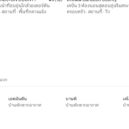
น้ำที่อบอุ่นใกล้วอเตอร์ตัน
เคบิน 3 ห้องนอนสุดอบอุ่นริมสระน
·
สถานที่
·
พื้นที่กลางแจ้ง
ครอบครัว
·
สถานที่
·
วิว
 51 รีวิว
ะแวก
เอดมันตัน
บานฟ์
เค
บ้านพักตากอากาศ
บ้านพักตากอากาศ
บ้