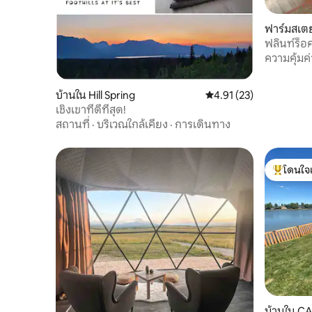
ฟาร์มสเตย
No. 9
ฟลินท์ร็อค
ความคุ้มค่
บ้านใน Hill Spring
คะแนนเฉลี่ย 4.91 จาก 5, 
4.91 (23)
เชิงเขาที่ดีที่สุด!
สถานที่
·
บริเวณใกล้เคียง
·
การเดินทาง
โดนใจ
โดนใจเกสต
บ้านใน 