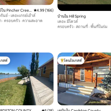
์ใน Pincher Creek
คะแนนเฉลี่ย 4.99 จาก 5, 166 รีวิว
4.99 (166)
รันช์ - เดอะเกรย์เฮ้าส์
บ้านใน Hill Spring
า
·
ครอบครัว
·
ความสะอาด
เดอะ มีโดวส์
ครอบครัว
·
สถานที่
·
พื้นที่ในร่ม
23 รีวิว
เกสต์
โดนใจเกสต์
์ที่สุด
โดนใจเกสต์ที่สุด
CARDSTON COUNTY
คะแนนเฉลี่ย 5 จาก 5, 18 รีวิว
5 (18)
เคบินใน Cardston County