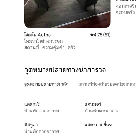
คอทเทจริม
ครอบครัว
โดมใน Aetna
คะแนนเฉลี่ย 4.75 จาก 5,
4.75 (51)
โดมหน้าต่างกระจก
สถานที่
·
ความคุ้มค่า
·
ครัว
จุดหมายปลายทางน่าสำรวจ
จุดหมายปลายทางใกล้ๆ
สถานที่ท่องเที่ยวยอดนิยมในล
แคลกะรี
แคนมอร์
บ้านพักตากอากาศ
บ้านพักตากอากาศ
มิสซูลา
แสดงมากขึ้น
บ้านพักตากอากาศ