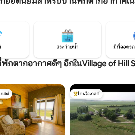
ยอดนิยมสำหรับบ้านพักตากอากาศในVil
ในสถานที่และทัวร์ถ่ายภาพท้องฟ
เรามีการผสมผสานที่สมบูรณ์แบบ
คำขอ และผ่อนคลายในความสวย
สะดวกสบายและธรรมชาติ
ธรรมชาติที่กว้างขวางและฟื้นฟูท
นกับที่พักกว้างขวางวิวพาโนรามา
การฟื้นฟู และแรงบันดาลใจยังคงอ
อากาศบริสุทธิ์ของภูเขาและ
คุณ
็มไปด้วยดวงดาว The Farm
การณ์ฟาร์มในอัลเบอร์ต้าอย่าง
้อมสิ่งอำนวยความสะดวกที่ทัน
ให้แน่ใจว่าการเข้าพักจะสะดวก
i
สระว่ายน้ำ
มีที่จอดรถ
ที่พักตากอากาศดีๆ อีกในVillage of Hill 
เกสต์
โดนใจเกสต์
์ที่สุด
โดนใจเกสต์ที่สุด