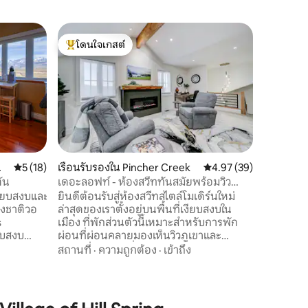
เรือนรับ
โดนใจเกสต์
โดนใจ
เคบินสบาย
โดนใจเกสต์ที่สุด
โดนใจเกส
เคบินที่น่
ขนาดใหญ่ 
อกกี้ที่อ
clawfoot
นอกบนดา
ครอบครัว
คอมโพสต์ใ
เลย! ภายใ
พร้อมผ้าป
Co
คะแนนเฉลี่ย 5 จาก 5, 18 รีวิว
5 (18)
เรือนรับรองใน Pincher Creek
คะแนนเฉลี่ย 4.97 จาก 5,
4.97 (39)
ไมโครเวฟ
ัน
เดอะลอฟท์ - ห้องสวีททันสมัยพร้อมวิว
เครื่องปิ
ภูเขา
งียบสงบและ
ยินดีต้อนรับสู่ห้องสวีทสไตล์โมเดิร์นใหม่
มีต้นไม้ร่
่งชาติวอ
ล่าสุดของเราตั้งอยู่บนพื้นที่เงียบสงบใน
ก่อไฟส่ว
s
เมือง ที่พักส่วนตัวนี้เหมาะสำหรับการพัก
ยบสงบ
ผ่อนที่ผ่อนคลายมองเห็นวิวภูเขาและ
ืดมิด และ
บรรยากาศย่านที่เงียบสงบ ห้องสวีทของเรา
สถานที่
·
ความถูกต้อง
·
เข้าถึง
ป่ามากมาย
ตั้งอยู่เหนือโรงรถให้ความเป็นส่วนตัวและ
มะ และการ
สะดวกสบายอย่างเต็มที่สำหรับการเข้าพัก
่กี่นาที
ของคุณ การออกแบบและสิ่งอำนวยความ
บบูรณาการ
สะดวกที่ทันสมัยช่วยให้มั่นใจได้ว่าจะได้รับ