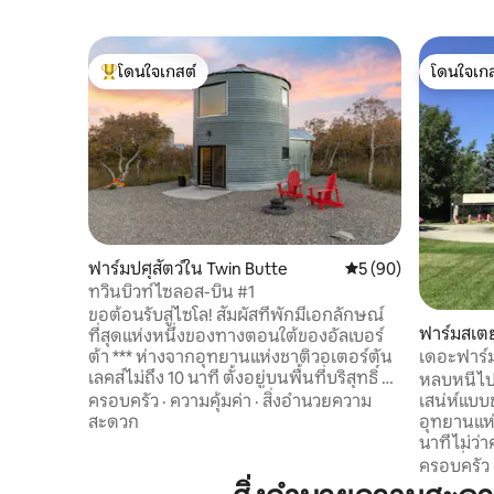
โดนใจเกสต์
โดนใจเกส
โดนใจเกสต์ที่สุด
โดนใจเกส
ฟาร์มปศุสัตว์ใน Twin Butte
คะแนนเฉลี่ย 5 จาก 5, 
5 (90)
ทวินบิวท์ไซลอส-บิน #1
ขอต้อนรับสู่ไซโล! สัมผัสที่พักมีเอกลักษณ์
ฟาร์มสเตย์
ที่สุดแห่งหนึ่งของทางตอนใต้ของอัลเบอร์
เดอะฟาร์
ต้า *** ห่างจากอุทยานแห่งชาติวอเตอร์ตัน
เลคส์ไม่ถึง 10 นาที ตั้งอยู่บนพื้นที่บริสุทธิ์ 26
หลบหนีไปย
เอเคอร์ภายใน Spearpoint Cattle Ranch
เสน่ห์แบ
ครอบครัว
·
ความคุ้มค่า
·
สิ่งอำนวยความ
ไซโลธัญพืชที่มีเสน่ห์ของเราให้บริการที่พักที่
อุทยานแห่
สะดวก
อบอุ่นและมีกลิ่นอายที่ไม่เหมือนใคร วิวภูเขา
นาที ไม่ว
ที่ไม่มีสิ่งกีดขวางสัตว์ป่าที่อุดมสมบูรณ์และ
ผ่อนที่เ
ครอบครัว
การตกแต่งภายนอกแบบชนบทพบกับการ
หรือประสบ