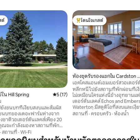
ต์
โดนใจเกสต์
ต์
โดนใจเกสต์ที่สุด
90 รีวิว
ห้องชุดรับรองแขกใน Cardston 
unty
เอคโคสแอนด์เอมเบอร์สวอเตอร์ต
หลีกหนีไปยังสถานที่พักผ่อนที่เ
ใน Hill Spring
คะแนนเฉลี่ย 5 จาก 5, 17 รีวิว
5 (17)
ไม่เหมือนใครแห่งนี้ข้างอุทยานแห
ม
เตอร์ตันเลคส์ Echos and Ember
Waterton มีสตูดิโอที่สงบและเงี
ังชนบทที่เงียบสงบและสัมผัส
พร้อมวิวที่สวยงาม คืนท้องฟ้าที่ม
บชนบทของเดอะฟาร์มห่างจาก
สถานที่
·
ครอบครัว
·
ห้องน้ำ
ความมหัศจรรย์ของผืนดิน สัตว์
งชาติวอเตอร์ตันเลคส์เพียง 20
การเดินป่าไม่รู้จบ การเดินลุยหิ
่าคุณจะกำลังมองหาสถานที่พัก
เล่นสกีข้ามประเทศอยู่ห่างออกไปไม
งียบสงบการผจญภัยกับครอบครัว
·
สถานที่
·
Wi-Fi
เพลิดเพลินกับเซสชั่นสุขภาพแบ
การณ์ในฟาร์มที่ไม่เหมือนใคร