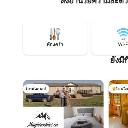
สิ่งอำนวยความสะดวก
ตกแต่งภายในที่ตกแต่งอย่างสวยงาม ไม่ว่า
ที่พักของ
คุณจะกำลังมองหาการพักผ่อนหรือการ
ของความ
ผจญภัยมาร่วมกับเราเพื่อการพักผ่อนใน
เพลิดเพลิ
ชนบทที่แท้จริงที่ไม่เหมือนใคร
ที่สวยงาม
ท้องฟ้าที่เต
มอบประสบ
แท้จริงพร
สมัยเพื่อ
ห้องครัว
Wi-F
สบาย
ยังมี
โดนใจเกสต์
โดนใจ
โดนใจเกสต์
โดนใจเกสต