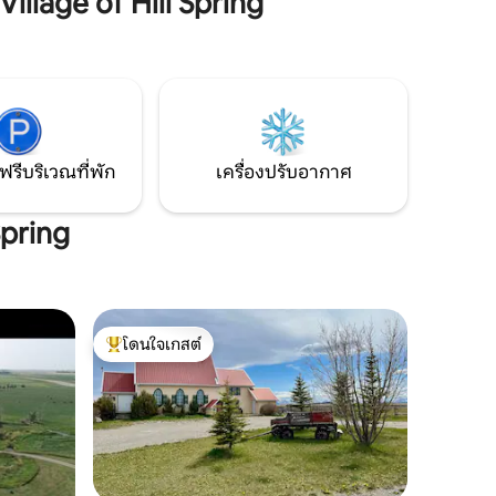
lage of Hill Spring
้ามืดตาม
ประสบการณ์ที่หรูหรา เพลิดเพลินกับการทำ
งามของ
อาหารในห้องครัวที่มีอุปกรณ์ครบครันผ่อน
ี่ความสงบ
คลายในห้องนั่งเล่นที่อบอุ่นและผ่อนคลาย
ยู่รอบตัว
ในห้องนอนคิงไซส์ที่กว้างขวาง
ฟรีบริเวณที่พัก
เครื่องปรับอากาศ
Spring
โดนใจเกสต์
โดนใจเกสต์ที่สุด