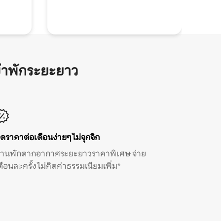
้าพักระยะยาว
ิดราคาต่อเดือนง่ายๆ ไม่จุกจิก
้านพักตากอากาศระยะยาวราคาพิเศษ จ่าย
ดือนละครั้ง ไม่คิดค่าธรรมเนียมเพิ่ม*