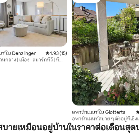
ต์
โดนใจเกสต์
32 รีวิว
นท์ใน Denzlingen
คะแนนเฉลี่ย 4.93 จาก 5, 15 รีวิว
4.93 (15)
นกลาง | เมือง | สมาร์ททีวี | ที่
อพาร์ทเมนท์ใน Glottertal
ค
อพาร์ทเมนท์สบาย ๆ ตั้งอยู่ที่เชิง
ก
บายเหมือนอยู่บ้านในราคาต่อเดือนสุด