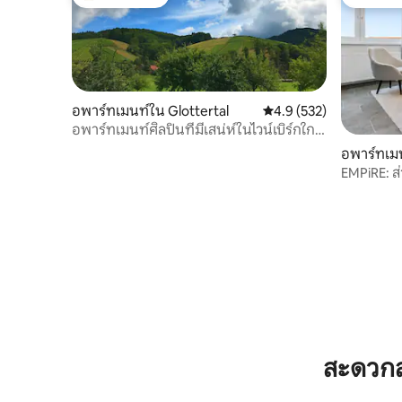
โดนใจเกสต์ที่สุด
โดนใจเกส
อพาร์ทเมนท์ใน Glottertal
คะแนนเฉลี่ย 4.9 จาก 5, 5
4.9 (532)
อพาร์ทเมนท์ศิลปินที่มีเสน่ห์ในไวน์เบิร์กใกล้
ไฟรบวร์ก
อพาร์ทเม
EMPiRE: ส่ว
จอดรถ
สะดวกส