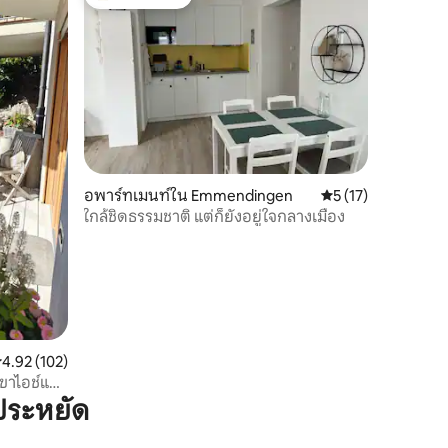
โดนใจเกสต์ที่สุด
อพาร์ทเมนท์ใน Emmendingen
คะแนนเฉลี่ย 5 จาก 5,
5 (17)
ใกล้ชิดธรรมชาติ แต่ก็ยังอยู่ใจกลางเมือง
ะแนนเฉลี่ย 4.92 จาก 5, 102 รีวิว
4.92 (102)
เขาไอช์แบร์
ประหยัด