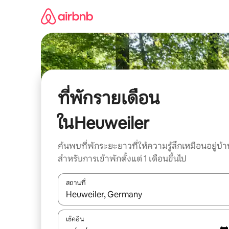
ข้าม
ไป
ยัง
เนื้อหา
ที่พักรายเดือน
ในHeuweiler
ค้นพบที่พักระยะยาวที่ให้ความรู้สึกเหมือนอยู่บ้า
สำหรับการเข้าพักตั้งแต่ 1 เดือนขึ้นไป
สถานที่
ใช้ลูกศรขึ้นลง หรือใช้การสัมผัสหรือปัด เพื่อสำรวจผ
เช็คอิน