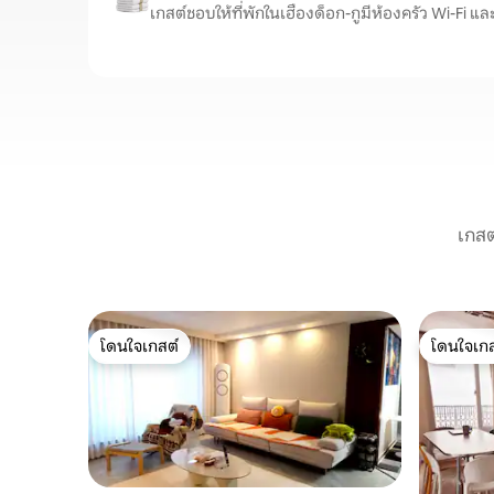
เกสต์ชอบให้ที่พักในเฮืองด็อก-กูมีห้องครัว Wi-Fi แล
เกสต
โดนใจเกสต์
โดนใจเกส
โดนใจเกสต์
โดนใจเกส