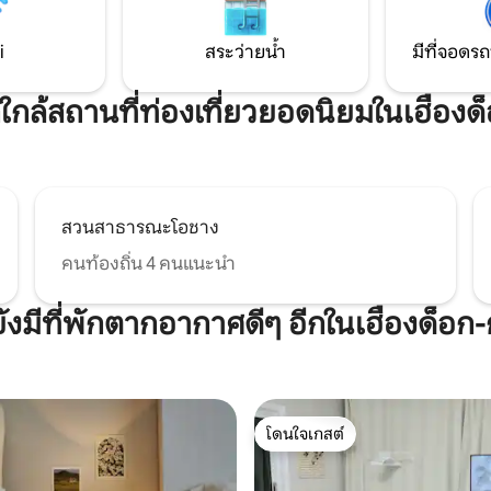
มีช่วงเวลาพิเศษกับคนที่คุณรัก
จำกัดไม่อนุญาตให้นำสัตว์เลี้ยงเข้
เข้าพักที่ Full House จะเป็นจุด
การเข้ามาโดยไม่ได้รับอนุญาตน
ก ๆ ในชีวิตประจำวันของผู้เข้าพัก
i
สระว่ายน้ำ
มีที่จอดรถ
จากจำนวนคนที่จองไว้ (ยืนยันกล
วงจรปิดแล้ว) * ให้เช่าที่พักระยะยาว (มีข้อซัก
ถามเป็นรายบุคคล) * สิ่งอำนวยความสะดวก
ักใกล้สถานที่ท่องเที่ยวยอดนิยมในเฮืองด็
เป็นห้องให้เช่าห้องปาร์ตี้ เนื่อ
สุขอนามัยสาธารณะจึงไม่มีผ้านวม
จัดการที่พักให้สะอาดกว่าสิ่งอำ
สะดวกอื่นๆ
สวนสาธารณะโอชาง
คนท้องถิ่น 4 คนแนะนำ
ยังมีที่พักตากอากาศดีๆ อีกในเฮืองด็อก-ก
โดนใจเกสต์
โดนใจเกสต์