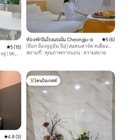
ห้องพักในโรงแรมใน Cheongju-si
คะแนนเฉลี่ย 5 จาก 5
5 (6)
[อึยก ช็องจูอูอัม 1โฮ] สแตนดาร์ด #เตียง
คะแนนเฉลี่ย 5 จาก 5, 15 รีวิว
5 (15)
ขนาดควีนไซส์ #เครื่องนอนระดับโรงแรม 4
สถานที่
·
คุณภาพการนอน
·
ความสบาย
งจู | SK
ดาว #สมาร์ททีวี #ตลาดบก 3 นาที
ิจและที่
โดนใจเกสต์
โดนใจเกสต์ที่สุด
คะแนนเฉลี่ย 4.8 จาก 5, 5 รีวิว
4.8 (5)