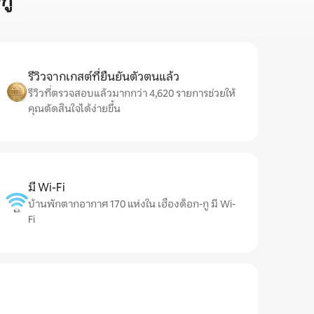
กู
รีวิวจากเกสต์ที่ยืนยันตัวตนแล้ว
รีวิวที่ตรวจสอบแล้วมากกว่า 4,620 รายการช่วยให้
คุณตัดสินใจได้ง่ายขึ้น
มี Wi-Fi
บ้านพักตากอากาศ 170 แห่งใน เฮืองด็อก-กู มี Wi-
Fi