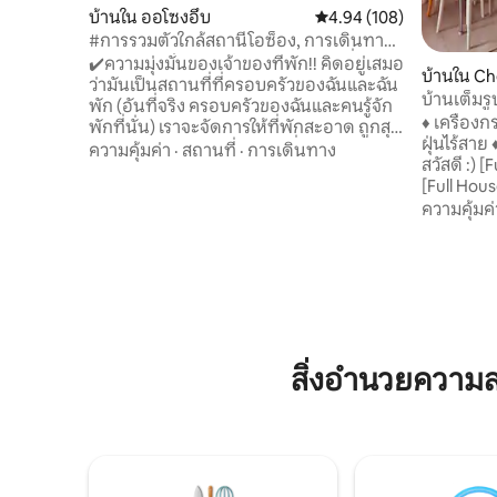
บ้านใน ออโซงอึบ
คะแนนเฉลี่ย 4.94 จาก 5, 1
4.94 (108)
#การรวมตัวใกล้สถานีโอซ็อง, การเดินทาง
ของกลุ่ม #ความสะอาดเป็นอันดับหนึ่ง
✔️ความมุ่งมั่นของเจ้าของที่พัก!! คิดอยู่เสมอ
บ้านใน Ch
#กิจกรรมสนุกสนานมากมาย (บาร์บีคิว,
ว่ามันเป็นสถานที่ที่ครอบครัวของฉันและฉัน
บ้านเต็มร
ห้องเด็ก, บอร์ดและเกมย้อนยุค)
พัก (อันที่จริง ครอบครัวของฉันและคนรู้จัก
♦️ เครื่องกรองน้ำร้อนและเย็น ♦️ ♦️ เครื่องดูด
พักที่นั่น) เราจะจัดการให้ที่พักสะอาด ถูกสุข
ฝุ่นไร้สาย ♦️ ♦️เครื่องซักผ้าและเครื่องอบผ้า♦️
อนามัย สะดวกสบาย และน่ารื่นรมย์!!😊
ความคุ้มค่า
·
สถานที่
·
การเดินทาง
สวัสดี :) [Full House] ผมเจ เจ้าของที่พัก!! 🙋‍♀️
สวัสดีครับ😊 นี่คือรายละเอียดที่พัก!! 📣
[Full House
ด้วยพื้นที่กว้างขวางและการจัดวาง
และความเ
ความคุ้มค่
เฟอร์นิเจอร์ที่เหมาะสม เป็นที่พักที่มี
ของคู่รัก 
บรรยากาศที่ทันสมัยและเรียบง่าย เหมาะ
สบายและอ
สำหรับครอบครัวขนาดใหญ่ 2-3 ครอบครัว
และโทนสีไม
หรือนักเดินทางเพื่อธุรกิจเป็นกลุ่ม 📣 มี
เหมาะสำห
พื้นที่สำหรับเพื่อนรุ่นเยาว์โดยเฉพาะ (ห้อง
ต่างๆ เช่
เด็กบนดาดฟ้าที่กว้างขวางมาก) และมี
พบปะเพื่อ
สถานที่ปิ้งบาร์บีคิวบนดาดฟ้า (สำหรับ 10
มี 3 ชั้นแล
คน) เพื่อการพักผ่อนเล็กน้อยในใจกลาง
สิ่งอำนวยความ
คันได้ตลอ
เมือง 📣 เราให้ความสำคัญกับสุขอนามัยและ
2 ชั้น โดยใ
ความสะอาดในระดับเดียวกับที่พักระดับไฮ
และสะดวก
เอนด์ และเราจัดเตรียมทุกรายละเอียดเล็กๆ
ตลาดแบบดั
น้อยๆ จากมุมมองของผู้เข้าพัก เพื่อให้คุณมี
ใกล้ที่พั
เพียงความทรงจำดีๆ ในระหว่างการเข้าพัก
เล่นและวิ่
📣 หากมีข้อสงสัย โปรดติดต่อเราได้ตลอด