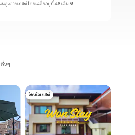
นสูงจากเกสต์ โดยเฉลี่ยอยู่ที่ 4.8 เต็ม 5!
อื่นๆ
บ้านใน C
โดนใจเกสต์
โดนใจเก
ฮันสเตย์
โดนใจเกสต์
โดนใจเก
ได/ที่พั
"ฮันสเตย์
ปลายทางการเดินทาง
'บ้านหลัง
มีห้องคร
ดังนั้นจึ
ความคุ้มค
ครอบครัวหรือเพื่อน ท