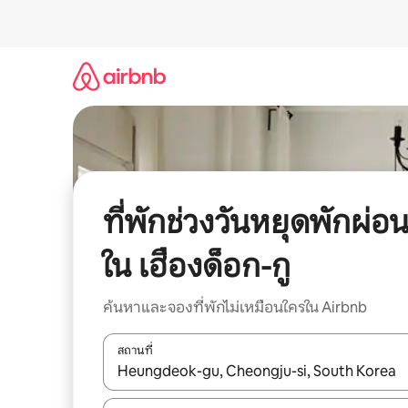
ข้าม
ไป
ยัง
เนื้อหา
ที่พักช่วงวันหยุดพักผ่อ
ใน เฮืองด็อก-กู
ค้นหาและจองที่พักไม่เหมือนใครใน Airbnb
สถานที่
ใช้ลูกศรขึ้นลง หรือใช้การสัมผัสหรือปัด เพื่อสำรวจผ