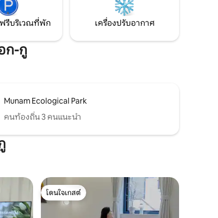
าพักไม่มี
อกเหนือ
ฟรีบริเวณที่พัก
เครื่องปรับอากาศ
้อง
อก-กู
งจาก กฎหมาย
ให้เรา
นวยความ
Munam Ecological Park
คนท้องถิ่น 3 คนแนะนำ
ู
โดนใจเกสต์
โดนใจเกสต์