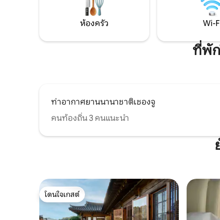
นาที ขอให้
เวลา ไม่ว่าคุณจะมีการจองหรือไม่ก็ตาม!
หวังว่าการ
หวังว่าคุณจะได้รับความสุขจากการเข้าพัก
พักเบรกเล็
ในโอซอง เมกกะแห่งความงาม😊
ห้องครัว
Wi-F
ที่พ
ท่าอากาศยานนานาชาติเชองจู
คนท้องถิ่น 3 คนแนะนำ
โดนใจเกสต์
โดนใจเกสต์