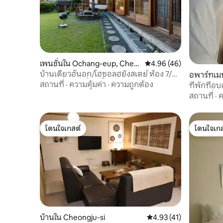
เพนชั่นใน Ochang-eup, Cheo
คะแนนเฉลี่ย 4.96 จาก 5, 
4.96 (46)
ngwon-gu, Cheongju-si
บ้านเดี่ยวฮันอก/โฮซอลฮยังสเตย์ ห้อง 7/
อพาร์ทเมน
การสนับสนุนที่พักชั้นยอดขององค์การการ
สถานที่
·
ความคุ้มค่า
·
ความถูกต้อง
ที่พักที่อบ
ท่องเที่ยว/กีฮันบุน กีฮันแดจอง/7 กรูโซ
ห้อง 3 เตี
สถานที่
·
ค
นามู/ห้ามผู้จองที่พักอื่นเข้า
บัสระหว่า
SK Hynix
โดนใจเกสต์
โดนใจเกส
โดนใจเกสต์
โดนใจเกส
บ้านใน Cheongju-si
คะแนนเฉลี่ย 4.93 จาก 5,
4.93 (41)