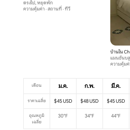
ตรงไป, หยุดพัก
ความคุ้มค่า
·
สถานที่
·
ทีวี
บ้านใน Ch
แมนชั่นบล
ความคุ้มค่
เดือน
ม.ค.
ก.พ.
มี.ค.
ราคาเฉลี่ย
$45 USD
$48 USD
$45 USD
อุณหภูมิ
30°F
34°F
44°F
เฉลี่ย