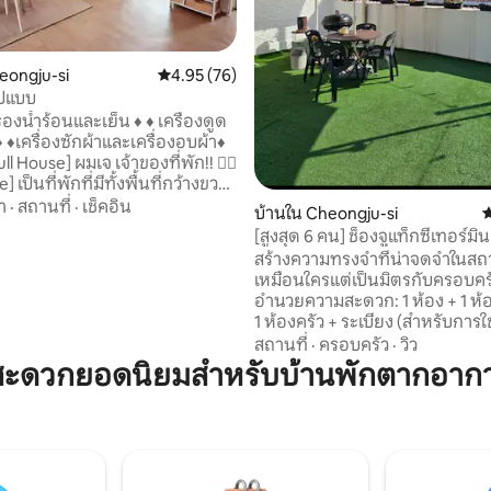
08 รีวิว
eongju-si
คะแนนเฉลี่ย 4.95 จาก 5, 76 รีวิว
4.95 (76)
ูปแบบ
] เป็นที่พักที่มีทั้งพื้นที่กว้างขวาง
ก๋ไก๋ เหมาะสำหรับการเดินทาง
า
·
สถานที่
·
เช็คอิน
บ้านใน Cheongju-si
ค
กลุ่ม และครอบครัว คุณจะรู้สึก
[สูงสุด 6 คน] ช็องจูแท็กซี่เทอร์มิ
บอุ่นด้วยการตกแต่งในโทนสีขาว
องอ็อกท็อป/เดทที่แปลกใหม่/ระเ
สร้างความทรงจำที่น่าจดจำในสถาน
้ เป็นที่พักที่สะอาดและมีสไตล์
ตัว/ปาร์ตี้บาร์บีคิว/พักระยะยาวได
เหมือนใครแต่เป็นมิตรกับครอบครัว - ส
รับการใช้งานตามความต้องการ
อำนวยความสะดวก: 1 ห้อง + 1 ห้อง
น การเดินทางกับครอบครัว การ
1 ห้องครัว + ระเบียง (สำหรับการใ
นฝูง และการประชุมสัมมนา ที่พัก
ตัว) สูงสุด 6 คน * ค่าบาร์บีคิว 30,000 วอน
สถานที่
·
ครอบครัว
·
วิว
ะไม่มีลิฟต์ มีที่จอดรถหน้าที่พัก 1
(แยกต่างหาก): เราจะเตรียมสตาร
สะดวกยอดนิยมสำหรับบ้านพักตากอากาศ
ดเวลา เป็นบ้านเชิงพาณิชย์ 1 และ
ถ่าน + คบเพลิง + เตาย่าง + ถุงมือ 
ช้ชั้น 3 เพียงผู้เดียว จึงเงียบสงบ
เวลาเริ่มต้น: 18:00 น. * สิ้นสุดการ
สบาย ร้านสะดวกซื้อ ร้านกาแฟ
11:00 น. * เวลาเริ่มต้น: 9,000 วอน
้งเดิม และร้านอาหารต่างๆ อยู่
(ไม่เกิน 4 ชั่วโมง) * เวลาสิ้นสุดกา
ก เป็นสถานที่เหมาะสำหรับการเดิน
ล่าช้า: 9,000 วอนต่อชั่วโมง (ไม่เกิน
ง และมีป้ายรถเมล์อยู่ห่างออกไป 2
※ เฉพาะผู้เยาว์เท่านั้น ที่ไม่มีผู้ป