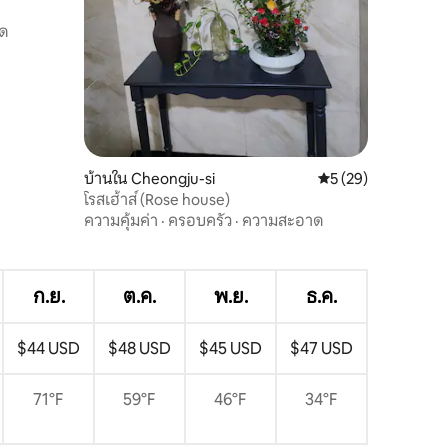
ด
ิกซ์ #เดท
บ้านใน Cheongju-si
คะแนนเฉลี่ย 5 จาก 5,
5 (29)
โรสเฮ้าส์ (Rose house)
ความคุ้มค่า
·
ครอบครัว
·
ความสะอาด
ก.ย.
ต.ค.
พ.ย.
ธ.ค.
$44 USD
$48 USD
$45 USD
$47 USD
71°F
59°F
46°F
34°F