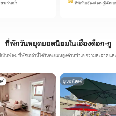
ะสระว่ายน้ำ
ที่พักในเฮืองด็อก-กูได้คะแน
ที่พักวันหยุดยอดนิยมในเฮืองด็อก-กู
์เห็นพ้อง: ที่พักเหล่านี้ได้รับคะแนนสูงด้านทำเล ความสะอาด และ
ต์
ซูเปอร์โฮสต์
ต์
ซูเปอร์โฮสต์