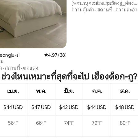
[พจนานุกรมโรงแรมช็องจู_ห้อง
สแตนดาร์ด] #เครื่องฟอกอากาศ
ความคุ้มค่า
·
สถานที่
·
ความสะอา
#ยางพารา #อ่างอาบน้ำ #เน็ตฟล
ในร่ม
eongju-si
คะแนนเฉลี่ย 4.97 จาก 5, 38 รีวิว
4.97 (38)
ูม
า
·
สถานที่
·
ตกแต่ง
ช่วงไหนเหมาะที่สุดที่จะไป เฮืองด็อก-กู?
เม.ย.
พ.ค.
มิ.ย.
ก.ค.
ส.ค.
$44 USD
$47 USD
$42 USD
$44 USD
$48 USD
56°F
66°F
74°F
79°F
80°F