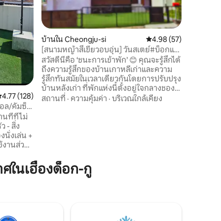
ย่านที่อย
พักผ่อนไ
สถานีขนส่
การเดินท
บ้านใน Cheongju-si
คะแนนเฉลี่ย 4.98 จาก 5,
4.98 (57)
ซื้อ และร้
[สนามหญ้าสีเขียวอบอุ่น] วันสเตย์#บ็อกแด
สะดวกสบายมาก มีสิ่งอ
ดง#ย่านใจกลางเมือง#ที่จอด
สวัสดีนี่คือ ‘ชนะการเข้าพัก’ 😊 คุณจะรู้สึกได้
จำเป็นทั้
รถ#OTTฟรี#เครื่องนอนสุดหรู
ถึงความรู้สึกของบ้านเกาหลีเก่าและความ
ครัว เพื่
รู้สึกทันสมัยในเวลาเดียวกันโดยการปรับปรุง
เหมือนอยู
บ้านหลังเก่า ที่พักแห่งนี้ตั้งอยู่ใจกลางชองจู
สเตย์" จะ
ะแนนเฉลี่ย 4.77 จาก 5, 128 รีวิว
4.77 (128)
(ใกล้มหาวิทยาลัยแห่งชาติชุงบุก) จึงเข้าถึง
สถานที่
·
ความคุ้มค่า
·
บริเวณใกล้เคียง
นอล/คัมซ็
ได้ง่ายทุกที่และสะดวกต่อการขนส่ง
บียงส่วน
สาธารณะ อยู่ใกล้กับย่านการค้าใจกลาง
ที่ที่ไม่
้
เมือง (ร้านอาหาร/คาเฟ่โครงสร้างพื้นฐาน
ิ่ง
ฯลฯ) นอกจากนี้ยังตั้งอยู่ในพื้นที่พักอาศัย
นั่งเล่น +
และเงียบสงบ แบ่งออกเป็น 2 ห้องนอน
ช้งานส่วน
(เตียงควีนไซส์ 3 หลัง) ตู้เสื้อผ้า 1 ห้องสุขา 1
ห้องนั่งเล่น 1 ห้องครัว 1 ห้องซักรีดและสนาม
์ทเตอร์ +
ในเฮืองด็อก-กู
หญ้า มีบริการ OTT (Netflix, Disney Plus) มี
+ ผ้าห่ม *
อุปกรณ์ทำอาหารพื้นฐานและเครื่องใช้บน
ใช้งาน:
โต๊ะอาหารที่เรียบร้อยดังนั้นจึงเป็นการดีที่
ต่อชั่วโมง
จะมีการรวมตัวกัน เราหวังว่าจะช่วยเติมเต็ม
รใช้งาน
วันของคุณกับครอบครัวคู่รักและเพื่อนๆ
 2 ชั่วโมง)
กครองที่ถูก