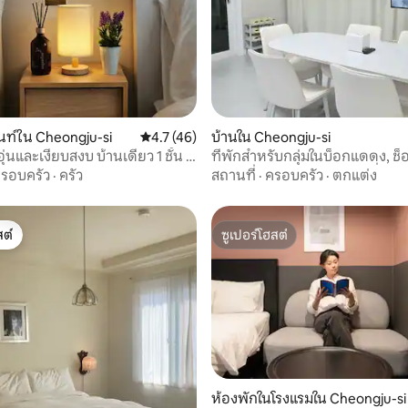
46 รีวิว
ท์ใน Cheongju-si
คะแนนเฉลี่ย 4.7 จาก 5, 46 รีวิว
4.7 (46)
บ้านใน Cheongju-si
อุ่นและเงียบสงบ บ้านเดี่ยว 1 ชั้น 2
ที่พักสำหรับกลุ่มในบ็อกแดดง, ช็อ
ยงควีนไซส์ Netflix สถานีขนส่งรถ
Hynix สำหรับการเดินทางเพื่อธุรก
รอบครัว
·
ครัว
สถานที่
·
ครอบครัว
·
ตกแต่ง
งเมืองช็องจู มหาวิทยาลัยช็องบุค
จอดรถฟรี
ต์
ซูเปอร์โฮสต์
ต์
ซูเปอร์โฮสต์
 41 รีวิว
ห้องพักในโรงแรมใน Cheongju-si