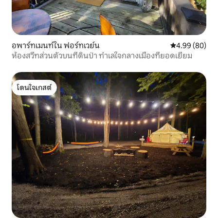
อพาร์ทเมนท์ใน ฟอร์ทเวย์น
คะแนนเฉลี่ย 4.9
4.99 (80)
ห้องสวีทส่วนตัวบนที่ดินป่า ทำเลใจกลางเมืองที่ยอดเยี่ยม
โดนใจเกสต์
โดนใจเกสต์