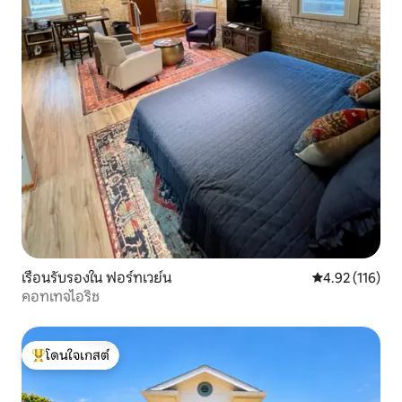
เรือนรับรองใน ฟอร์ทเวย์น
คะแนนเฉลี่ย 4.9
4.92 (116)
คอทเทจไอริช
โดนใจเกสต์
โดนใจเกสต์ที่สุด