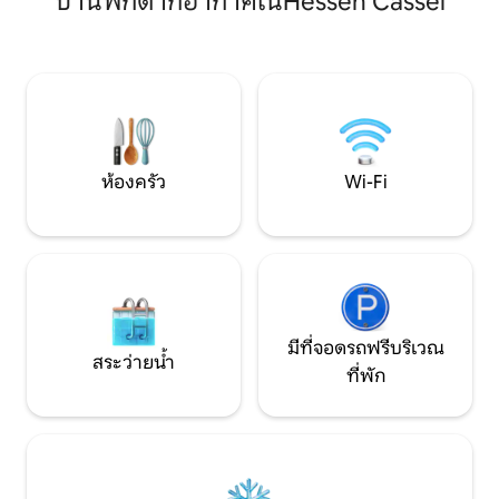
บ้านพักตากอากาศในHessen Cassel
ระยะยาว ห้องนอนมี
ห้องสมุดเพียง 5 นาที และห่างจากตัวเมือง
แบบดึงออกได้มีพื้
15 นาที เพลิดเพลินกับการตั้งค่าสวน
ห้อง นี่เป็นสภาพแว
สาธารณะ ใช้สระว่ายน้ำในช่วงฤดูร้อน (ใช้
เลี้ยง/ปลอดบุหรี่
ร่วมกัน) และสนามขนาดใหญ่ ห้องนอนที่ 2
พร้อมให้บริการสำหรับเพิ่มเติม $ เราจะสลับ
กันใช้สระว่ายน้ำหากมีผู้เข้าพักคนอื่นอยู่ที่นี่
ห้ามจัดปาร์ตี้ริมสระ ดูข้อมูลสิ่งที่ผู้เข้าพัก
ใช้ได้
ห้องครัว
Wi-Fi
มีที่จอดรถฟรีบริเวณ
สระว่ายน้ำ
ที่พัก