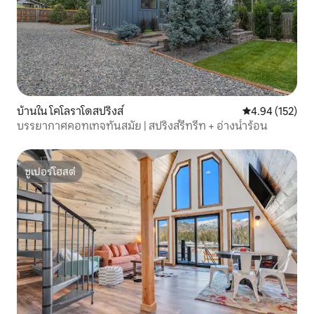
บ้านใน โคโลราโดสปริงส์
คะแนนเฉลี่ย 4.9
4.94 (152)
บรรยากาศคอทเทจทันสมัย | สปริงส์รีทรีท + อ่างน้ำร้อน
ซูเปอร์โฮสต์
ซูเปอร์โฮสต์