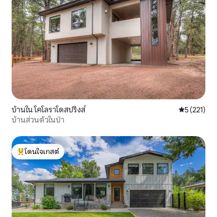
บ้านใน โคโลราโดสปริงส์
คะแนนเฉลี่ย 
5 (221)
บ้านส่วนตัวในป่า
โดนใจเกสต์
โดนใจเกสต์ที่สุด