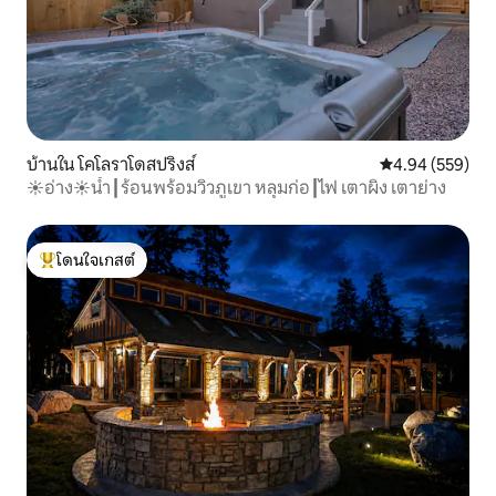
บ้านใน โคโลราโดสปริงส์
คะแนนเฉลี่ย 4.94
4.94 (559)
☀อ่าง☀น้ำ┃ร้อนพร้อมวิวภูเขา หลุมก่อ┃ไฟ เตาผิง เตาย่าง
โดนใจเกสต์
โดนใจเกสต์ที่สุด