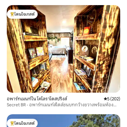
โดนใจเกสต์
โดนใจเกสต์ที่สุด
อพาร์ทเมนท์ใน โคโลราโดสปริงส์
คะแนนเฉลี่ย 
5 (202)
Secret BR - อพาร์ทเมนท์สไตล์ชนบทกว้างขวางพร้อมห้อง
สมุด
โดนใจเกสต์
โดนใจเกสต์ที่สุด