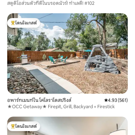
สตูดิโอส่วนตัวที่ดีในบรอดมัวร์! ทำเลดี! #102
โดนใจเกสต์
โดนใจเกสต์ที่สุด
อพาร์ทเมนท์ใน โคโลราโดสปริงส์
คะแนนเฉลี่ย 4.9
4.93 (561)
★OCC Getaway★ Firepit, Grill, Backyard + Firestick
โดนใจเกสต์
โดนใจเกสต์ที่สุด