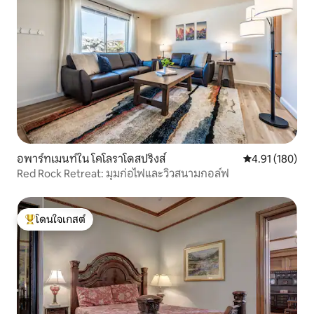
อพาร์ทเมนท์ใน โคโลราโดสปริงส์
คะแนนเฉลี่ย 4.9
4.91 (180)
Red Rock Retreat: มุมก่อไฟและวิวสนามกอล์ฟ
โดนใจเกสต์
โดนใจเกสต์ที่สุด