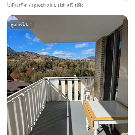
ไม่กี่นาทีจากทุกอย่าง |สปา |ย่าง |วิว |คิง
ซูเปอร์โฮสต์
ซูเปอร์โฮสต์