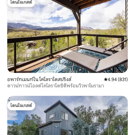
โดนใจเกสต์
โดนใจเกสต์
อพาร์ทเมนท์ใน โคโลราโดสปริงส์
คะแนนเฉลี่ย 4.9
4.94 (831)
ดาวน์ทาวน์โอลด์โคโลราโดซิตี้พร้อมวิวพาโนรามา
โดนใจเกสต์
โดนใจเกสต์