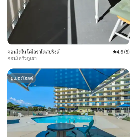
คอนโดใน โคโลราโดสปริงส์
คะแนนเฉลี่ย 
4.6 (5)
คอนโดวิวภูเขา
ซูเปอร์โฮสต์
ซูเปอร์โฮสต์