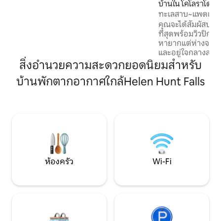
บ้านใน โคโลราโดสปร
และบูทิก ⇛ ขับรถ 7 นาทีถึง Garden of the
ทะเลสาบ~แพดเดิลบ
Gods, Downtown C Springs, Manitou
ร้อน~กองไฟ~บาร์บี
คุณจะได้สัมผัสบรร
Springs ⇛ สมาร์ททีวีและอินเทอร์เน็ต 665
ที่สุดพร้อมวิวปิกส์
Mbps ⇛เครื่องซักผ้าและเครื่องอบผ้าในตัว
หายากแต่ห่างจากใจ
เครื่อง ที่จอดรถ⇛ส่วนตัว หมายเลข Pemit:
และอยู่ใจกลางสปริงส์ท
A-STRP -24 -0006
หลงรัก • เตียงขนาดคิง
สิ่งอำนวยความสะดวกยอดนิยมสำหรับ
นอนกลางแจ้งที่ห
บ้านพักตากอากาศใกล้Helen Hunt Falls
พร้อมวิวทะเลสาบ – โ
น้ำร้อนสำหรับ 7 ค
ทะเลสาบ! • ครัวที่
บาร์บีคิว + เตาปิซซ่
ขวางมีรั้วล้อมรอบ
หรือเพื่อนขนปุย •
ทะเลสาบได้ไม่จำกั
(ด้านนอก)
ห้องครัว
Wi-Fi