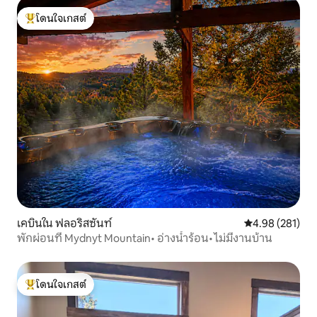
โดนใจเกสต์
โดนใจเกสต์ที่สุด
เคบินใน ฟลอริสซันท์
คะแนนเฉลี่ย 4.9
4.98 (281)
พักผ่อนที่ Mydnyt Mountain• อ่างน้ำร้อน• ไม่มีงานบ้าน
โดนใจเกสต์
โดนใจเกสต์ที่สุด