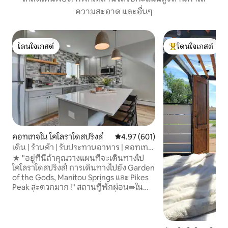
ความสะอาด และอื่นๆ
โดนใจเกสต์
โดนใจเกสต์
โดนใจเกสต์
โดนใจเกสต์ที่สุด
คอทเทจใน โคโลราโดสปริงส์
คะแนนเฉลี่ย 4.97 จาก 5, 601 รีวิว
4.97 (601)
เดิน | ร้านค้า | รับประทานอาหาร | คอทเทจ
@ สวนเทพเจ้า
★ "อยู่ที่นี่ถ้าคุณวางแผนที่จะเดินทางไป
โคโลราโดสปริงส์! การเดินทางไปยัง Garden
of the Gods, Manitou Springs และ Pikes
Peak สะดวกมาก !" สถานที่พักผ่อน⇛ใน
เมืองที่เป็นมิตรกับ⇛สัตว์เลี้ยง ที่ฐานของ
Pikes Peak ล้อมรอบด้วยสถานที่ท่องเที่ยว
และจุดหมายปลายทางการท่องเที่ยว ⇛
เดิน 5 นาทีไปยังร้านกาแฟร้านอาหารบาร์