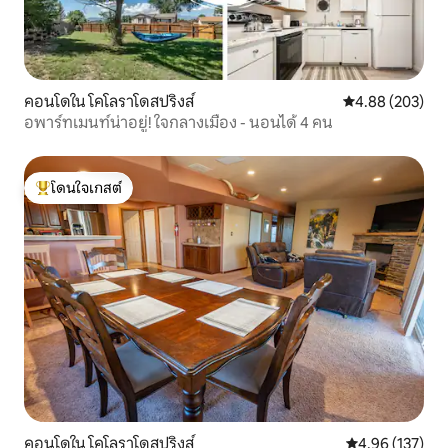
คอนโดใน โคโลราโดสปริงส์
คะแนนเฉลี่ย 4.88
4.88 (203)
อพาร์ทเมนท์น่าอยู่! ใจกลางเมือง - นอนได้ 4 คน
โดนใจเกสต์
โดนใจเกสต์ที่สุด
คอนโดใน โคโลราโดสปริงส์
คะแนนเฉลี่ย 4.9
4.96 (137)