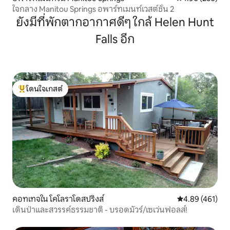
ใจกลาง Manitou Springs อพาร์ทเมนท์เวสต์ชั้น 2
ยังมีที่พักตากอากาศดีๆ ใกล้ Helen Hunt
Falls อีก
โดนใจเกสต์
โดนใจเกสต์ที่สุด
คอทเทจใน โคโลราโดสปริงส์
คะแนนเฉลี่ย 4.8
4.89 (461)
เดินป่าและสวรรค์ธรรมชาติ - บรอดมัวร์/เซเว่นฟอลส์!