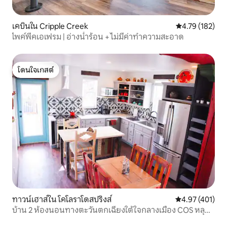
เคบินใน Cripple Creek
คะแนนเฉลี่ย 4.7
4.79 (182)
ไพค์พีคเอเฟรม | อ่างน้ำร้อน + ไม่มีค่าทำความสะอาด
โดนใจเกสต์
โดนใจเกสต์
ทาวน์เฮาส์ใน โคโลราโดสปริงส์
คะแนนเฉลี่ย 4.9
4.97 (401)
บ้าน 2 ห้องนอนทางตะวันตกเฉียงใต้ใจกลางเมือง COS หลุม
กองไฟดาดฟ้า