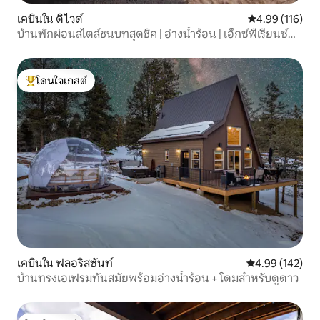
เคบินใน ดิไวด์
คะแนนเฉลี่ย 4.9
4.99 (116)
บ้านพักผ่อนสไตล์ชนบทสุดชิค | อ่างน้ำร้อน | เอ็กซ์พีเรียนซ์ที่
คัดสรรมาแล้ว!
โดนใจเกสต์
โดนใจเกสต์ที่สุด
เคบินใน ฟลอริสซันท์
คะแนนเฉลี่ย 4.9
4.99 (142)
บ้านทรงเอเฟรมทันสมัยพร้อมอ่างน้ำร้อน + โดมสำหรับดูดาว