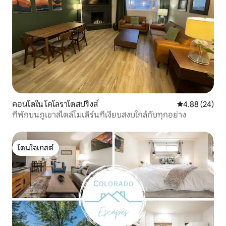
คอนโดใน โคโลราโดสปริงส์
คะแนนเฉลี่ย 4.
4.88 (24)
ที่พักบนภูเขาสไตล์โมเดิร์นที่เงียบสงบใกล้กับทุกอย่าง
โดนใจเกสต์
โดนใจเกสต์