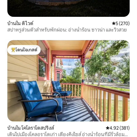
บ้านใน ดิไวด์
คะแนนเฉลี่ย 
5 (270)
สปาหรูส่วนตัวสำหรับพักผ่อน: อ่างน้ำร้อน ซาวน่า และวิวสวย
โดนใจเกสต์
โดนใจเกสต์ที่สุด
บ้านใน โคโลราโดสปริงส์
คะแนนเฉลี่ย 4.9
4.92 (381)
เดินไปเมืองโคลอราโดเก่า เตียงคิงไซส์ อ่างน้ำร้อนที่มีรั้วล้อม