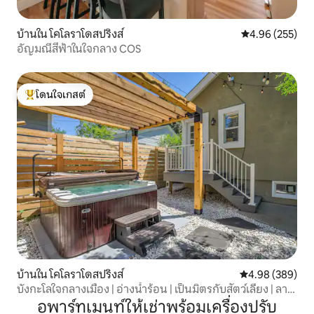
บ้านใน โคโลราโดสปริงส์
คะแนนเฉลี่ย 4.9
4.96 (255)
อัญมณีสีฟ้าในใจกลาง COS
โดนใจเกสต์
โดนใจเกสต์ที่สุด
บ้านใน โคโลราโดสปริงส์
คะแนนเฉลี่ย 4.98
4.98 (389)
บังกะโลใจกลางเมือง | อ่างน้ำร้อน | เป็นมิตรกับสัตว์เลี้ยง | ลาน
บ้าน
อพาร์ทเมนท์ให้เช่าพร้อมเครื่องปรับ