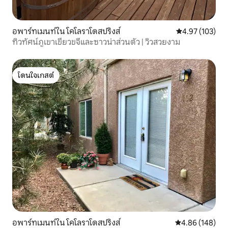
อพาร์ทเมนท์ใน โคโลราโดสปริงส์
คะแนนเฉลี่ย 4.9
4.97 (103)
ทิวทัศน์ภูเขาเขียวขจีและซาวน่าส่วนตัว | วิวสวยงาม
โดนใจเกสต์
โดนใจเกสต์
อพาร์ทเมนท์ใน โคโลราโดสปริงส์
คะแนนเฉลี่ย 4.8
4.86 (148)