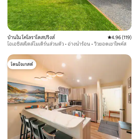
บ้านใน โคโลราโดสปริงส์
คะแนนเฉลี่ย 4.9
4.96 (119)
โอเอซิสสไตล์โมเดิร์นส่วนตัว • อ่างน้ำร้อน • วิวยอดเขาไพค์ส
โดนใจเกสต์
โดนใจเกสต์