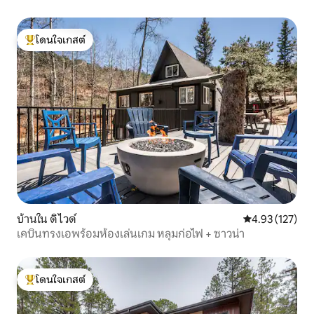
รอบ
โดนใจเกสต์
โดนใจเกสต์ที่สุด
บ้านใน ดิไวด์
คะแนนเฉลี่ย 4.9
4.93 (127)
เคบินทรงเอพร้อมห้องเล่นเกม หลุมก่อไฟ + ซาวน่า
โดนใจเกสต์
โดนใจเกสต์ที่สุด