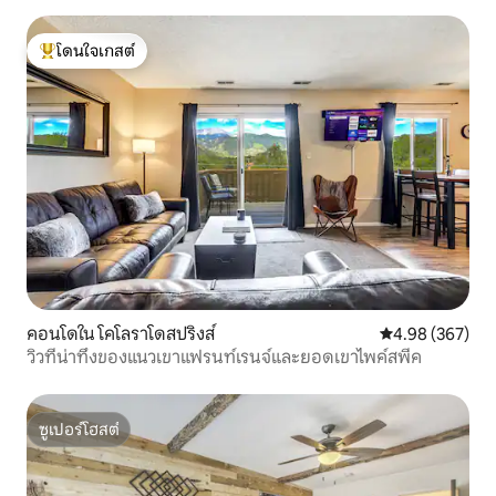
โดนใจเกสต์
โดนใจเกสต์ที่สุด
คอนโดใน โคโลราโดสปริงส์
คะแนนเฉลี่ย 4.98
4.98 (367)
วิวที่น่าทึ่งของแนวเขาแฟรนท์เรนจ์และยอดเขาไพค์สพีค
ซูเปอร์โฮสต์
ซูเปอร์โฮสต์