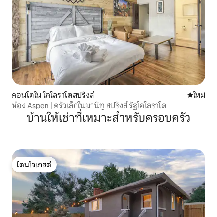
คอนโดใน โคโลราโดสปริงส์
ที่พักใหม่
ใหม่
ห้อง Aspen | ครัวเล็กในมานิทู สปริงส์ รัฐโคโลราโด
บ้านให้เช่าที่เหมาะสำหรับครอบครัว
โดนใจเกสต์
โดนใจเกสต์