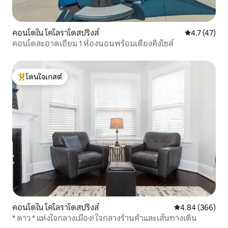
คอนโดใน โคโลราโดสปริงส์
คะแนนเฉลี่ย 4
4.7 (47)
คอนโดสะอาดเอี่ยม 1 ห้องนอนพร้อมเตียงคิงไซส์
โดนใจเกสต์
โดนใจเกสต์ที่สุด
คอนโดใน โคโลราโดสปริงส์
คะแนนเฉลี่ย 4.84
4.84 (366)
* ดาว * แห่งใจกลางเมือง! ใจกลางร้านค้าและเส้นทางเดิน