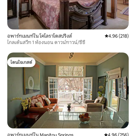
อพาร์ทเมนท์ใน โคโลราโดสปริงส์
คะแนนเฉลี่ย 4.9
4.96 (218)
โกลเด้นสวีท 1 ห้องนอน ดาวน์ทาวน์/ซีซี
โดนใจเกสต์
โดนใจเกสต์
อพาร์ทเมนท์ใน Manitou Springs
คะแนนเฉลี่ย 4.96
4.96 (256)