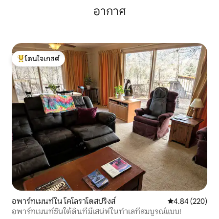
อากาศ
โดนใจเกสต์
โดนใจเกสต์ที่สุด
อพาร์ทเมนท์ใน โคโลราโดสปริงส์
คะแนนเฉลี่ย 4.84
4.84 (220)
อพาร์ทเมนท์ชั้นใต้ดินที่มีเสน่ห์ในทำเลที่สมบูรณ์แบบ!