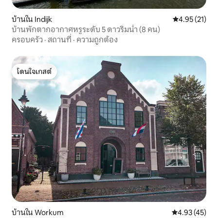
บ้านใน Indijk
คะแนนเฉลี่ย 4.
4.95 (21)
บ้านพักตากอากาศหรูระดับ 5 ดาวริมน้ำ (8 คน)
ครอบครัว
·
สถานที่
·
ความถูกต้อง
โดนใจเกสต์
โดนใจเกสต์
บ้านใน Workum
คะแนนเฉลี่ย 4.
4.93 (45)