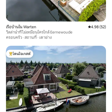
เรือบ้านใน Warten
คะแนนเฉลี่ย 4.
4.98 (52)
วิลล่าน้ำที่ไม่เหมือนใครใกล้ Eernewoude
ครอบครัว
·
สถานที่
·
เตาย่าง
โดนใจเกสต์
โดนใจเกสต์ที่สุด