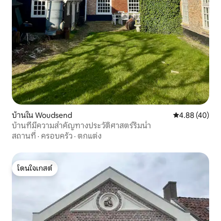
บ้านใน Woudsend
คะแนนเฉลี่ย 4.
4.88 (40)
บ้านที่มีความสำคัญทางประวัติศาสตร์ริมน้ำ
สถานที่
·
ครอบครัว
·
ตกแต่ง
โดนใจเกสต์
โดนใจเกสต์