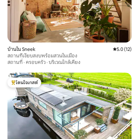
บ้านใน Sneek
คะแนนเฉลี่ย 5
5.0 (12)
สถานที่เงียบสงบพร้อมสวนในเมือง
สถานที่
·
ครอบครัว
·
บริเวณใกล้เคียง
โดนใจเกสต์
โดนใจเกสต์ที่สุด