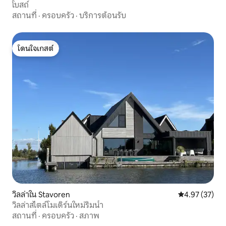
โบสถ์
สถานที่
·
ครอบครัว
·
บริการต้อนรับ
โดนใจเกสต์
โดนใจเกสต์
วิลล่าใน Stavoren
คะแนนเฉลี่ย 4.
4.97 (37)
วิลล่าสไตล์โมเดิร์นใหม่ริมน้ำ
สถานที่
·
ครอบครัว
·
สภาพ