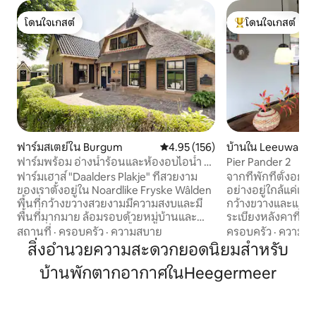
โดนใจเกสต์
โดนใจเกสต์
โดนใจเกสต์
โดนใจเกสต์ที่สุด
ฟาร์มสเตย์ใน Burgum
คะแนนเฉลี่ย 4.95 จาก 5, 156 รีวิว
4.95 (156)
บ้านใน Leeuward
ฟาร์มพร้อม อ่างน้ำร้อนและห้องอบไอน้ำ มี
Pier Pander 2
ห้องส่วนตัวสำหรับผู้ชายให้เลือก
ฟาร์มเฮาส์ "Daalders Plakje" ที่สวยงาม
จากที่พักที่ตั้งอยู่
ของเราตั้งอยู่ใน Noardlike Fryske Wâlden
อย่างอยู่ใกล้แค่เอื
พื้นที่กว้างขวางสวยงามมีความสงบและมี
กว้างขวางและแยกอ
พื้นที่มากมาย ล้อมรอบด้วยหมู่บ้านและ
ระเบียงหลังคาที่มีที
เมืองที่สวยงาม รวมอ่างน้ำร้อนและซาวน่า
มีหน้าต่างหลายบาน
สถานที่
·
ครอบครัว
·
ความสบาย
ครอบครัว
·
ความคุ้
มีห้องส่วนตัวให้จองเพิ่มได้ สิ่งอำนวยความ
ของ Oldehove ที่มี
สิ่งอำนวยความสะดวกยอดนิยมสำหรับ
สะดวกที่มี: . ซาวน่า • อ่างน้ำร้อน • Wi-Fi •
สีเขียวที่อุดมไปด้ว
บ้านพักตากอากาศในHeegermeer
เตาผิง • สวนขนาดใหญ่พร้อมระเบียงที่มีที่
สิ่งอำนวยความสะด
กำบัง! • มี ที่จอดรถฟรี • ความเป็นไปได้ใน
ยมอาหารแสนอร่อย บ้านมี 3 ห้องน
การเข้าพักกับสัตว์เลี้ยง • เครื่องอบผ้าและ
เตียงเด็กอ่อนและเก้
เครื่องอบผ้า • อ่างอาบน้ำ • ทีวีขนาดใหญ่ 2
ห้องน้ำ 2 ห้อง ที่