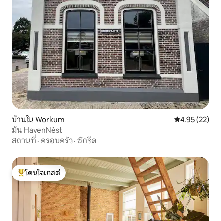
บ้านใน Workum
คะแนนเฉลี่ย 4.
4.95 (22)
มัน HavenNêst
สถานที่
·
ครอบครัว
·
ซักรีด
โดนใจเกสต์
โดนใจเกสต์ที่สุด