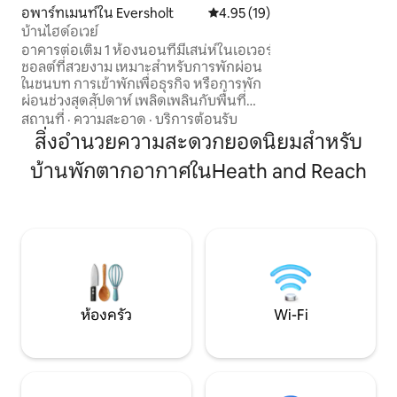
สถานีรถไฟเลย์ตันบ
อพาร์ทเมนท์ใน Eversholt
คะแนนเฉลี่ย 4.95 จาก 5, 19 รีวิว
4.95 (19)
ไมล์ / ~5–7 นาทีโดยรถยนต์ 
บ้านไฮด์อเวย์
ซาร์ดทาวน์เซ็นเตอ
อาคารต่อเติม 1 ห้องนอนที่มีเสน่ห์ในเอเวอร์
ไมล์ / ~5 นาทีโดยร
ชอลต์ที่สวยงาม เหมาะสำหรับการพักผ่อน
สบายใจ 🏥 บริการท้องถิ่นและระดับภูมิภาค
ในชนบท การเข้าพักเพื่อธุรกิจ หรือการพัก
– ใกล้กับศูนย์ผ่าตั
ผ่อนช่วงสุดสัปดาห์ เพลิดเพลินกับพื้นที่
แบบเปิดโล่งที่อบอุ่นพร้อมเตียงคู่ ตู้เก็บของ
สถานที่
·
ความสะอาด
·
บริการต้อนรับ
ในตัว ห้องน้ำที่ทันสมัย ห้องครัวที่มีอุปกรณ์
สิ่งอำนวยความสะดวกยอดนิยมสำหรับ
ครบครัน บาร์อาหารเช้า โซฟา และที่จอดรถ
บ้านพักตากอากาศในHeath and Reach
ส่วนตัวนอกถนน ใกล้กับสวนสัตว์วอเบิร์น
ซาฟารีพาร์ค วอเบิร์นอะบบีย์ และเส้นทาง
เดินชมทิวทัศน์ในหมู่บ้าน แวะไปที่ผับ
Green Man ที่ดำเนินการโดยแคนดิส บรา
วน์ ผู้ชนะรางวัล Bake Off รวมถึงสวนสัตว์วิ
ปสเนด บเลตชลีย์พาร์ก และหมู่บ้านเบดฟ
อร์ดเชียร์ที่มีเสน่ห์ในบริเวณใกล้เคียง
ห้องครัว
Wi-Fi