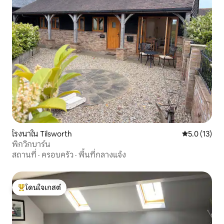
โรงนาใน Tilsworth
คะแนนเฉลี่ย 5
5.0 (13)
พิกวิกบาร์น
สถานที่
·
ครอบครัว
·
พื้นที่กลางแจ้ง
โดนใจเกสต์
โดนใจเกสต์ที่สุด