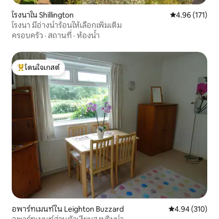
โรงนาใน Shillington
คะแนนเฉลี่ย 4.9
4.96 (171)
โรงนา มีอ่างน้ำร้อนให้เลือกเพิ่มเติม
ครอบครัว
·
สถานที่
·
ห้องน้ำ
โดนใจเกสต์
โดนใจเกสต์ที่สุด
อพาร์ทเมนท์ใน Leighton Buzzard
คะแนนเฉลี่ย 4.9
4.94 (310)