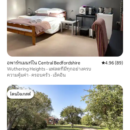
อพาร์ทเมนท์ใน Central Bedfordshire
คะแนนเฉลี่ย 4.9
4.96 (89)
Wuthering Heights - แฟลตที่มีทุกอย่างครบ
ความคุ้มค่า
·
ครอบครัว
·
เช็คอิน
โดนใจเกสต์
โดนใจเกสต์