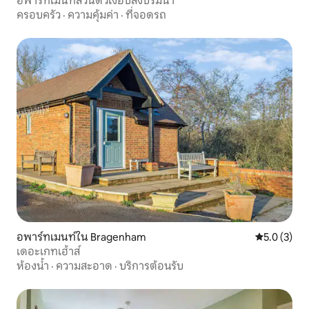
อพาร์ทเมนท์ส่วนตัวเงียบสงบริมน้ำ
ครอบครัว
·
ความคุ้มค่า
·
ที่จอดรถ
อพาร์ทเมนท์ใน Bragenham
คะแนนเฉลี่ย 
5.0 (3)
เดอะเกทเฮ้าส์
ห้องน้ำ
·
ความสะอาด
·
บริการต้อนรับ