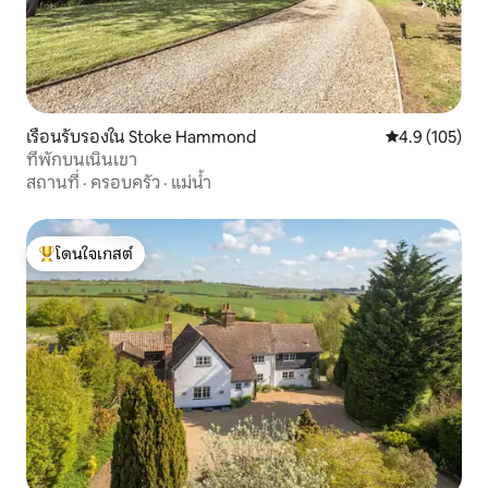
เรือนรับรองใน Stoke Hammond
คะแนนเฉลี่ย 4.
4.9 (105)
ที่พักบนเนินเขา
สถานที่
·
ครอบครัว
·
แม่น้ำ
โดนใจเกสต์
โดนใจเกสต์ที่สุด