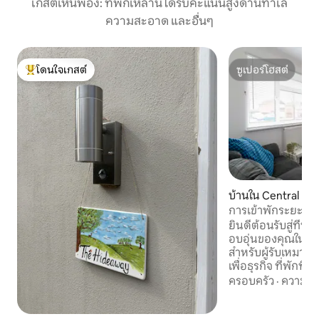
เกสต์เห็นพ้อง: ที่พักเหล่านี้ได้รับคะแนนสูงด้านทำเล
ความสะอาด และอื่นๆ
โดนใจเกสต์
ซูเปอร์โฮสต์
โดนใจเกสต์ที่สุด
ซูเปอร์โฮสต์
บ้านใน Central Be
การเข้าพักระยะยาว 
ครอบครัว | ผู้รับเห
ยินดีต้อนรับสู่ที่พั
อบอุ่นของคุณในเลย์
สำหรับผู้รับเหมา 
เพื่อธุรกิจ ที่พักที
พักได้สูงสุด 5 คนแล
ครอบครัว
·
ความคุ้
สบาย พร้อมเข้าถึงบ
อำนวยความสะดวกในท้อ