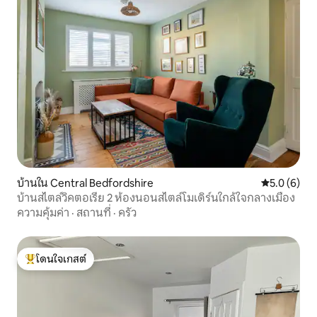
บ้านใน Central Bedfordshire
คะแนนเฉลี่ย 
5.0 (6)
บ้านสไตล์วิคตอเรีย 2 ห้องนอนสไตล์โมเดิร์นใกล้ใจกลางเมือง
ความคุ้มค่า
·
สถานที่
·
ครัว
โดนใจเกสต์
โดนใจเกสต์ที่สุด