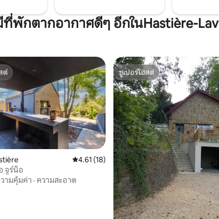
มีที่พักตากอากาศดีๆ อีกในHastière-La
สต์
ซูเปอร์โฮสต์
สต์
ซูเปอร์โฮสต์
stière
คะแนนเฉลี่ย 4.61 จาก 5, 18 รีวิว
4.61 (18)
 จูร์น็อ
วามคุ้มค่า
·
ความสะอาด