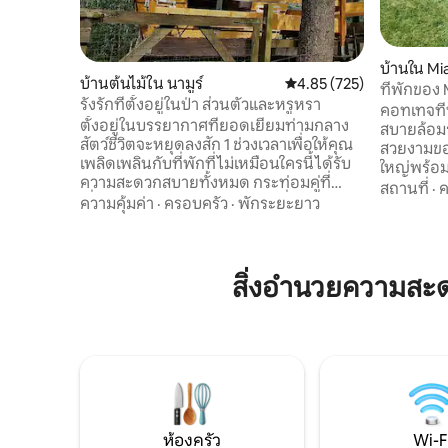
บ้านใน Mi
บ้านต้นไม้ใน นามูร์
คะแนนเฉลี่ย 4.85 จาก 5, 7
4.85 (725)
ที่พักของ
รังรักที่ตั้งอยู่ในป่า ส่วนตัวและหรูหรา
view.
คอทเทจที่
ตั้งอยู่ในบรรยากาศที่ยอดเยี่ยมท่ามกลาง
สบายล้อมร
สัตว์ชีวิตจะหยุดลงสัก 1 ช่วงเวลาเพื่อให้คุณ
สวยงามขอ
เพลิดเพลินกับที่พักที่ไม่เหมือนใครนี้ได้รับ
ใหญ่พร้อม
ความสะดวกสบายทั้งหมด กระท่อมคู่ที่
Wi-Fi ความเร็วสูง
สถานที่
·
ค
เชื่อมต่อกันด้วยทางเดิน 1 ทางที่ซ่อนอยู่
ความคุ้มค่า
·
ครอบครัว
·
พักระยะยาว
ด้านบนขอ
จากวิว (กระท่อม 1 หลังและศาลา 1 หลัง/
ทางตันห่า
อาหาร/sdb) ตั้งอยู่ที่ประตูของ Belgian
เดินเล่น สำหรับผู้ใหญ่ 2 คนและเป็นไปได้ว่า
Ardennes ที่ระดับความสูงจากระดับน้ำ
จะมีเด็ก 1 คนแล
ทะเล 200 เมตรใจกลางป่าห่างจากร้านค้า
สิ่งอำนวยความสะ
จากบรัสเซลส์เลีย
ระหว่าง Namur และ Dinant 10 นาที ค้นพบ
Meuse 4 กม. เทนนิส!! อยู่ร
ป่าโดยไปที่ร้านอาหาร 7Meuses เดิน 15
นาทีผ่านป่า 1 จาก + จุดชมวิวที่สวยงามใน
Wallonia เดินสดชื่น
ห้องครัว
Wi-F