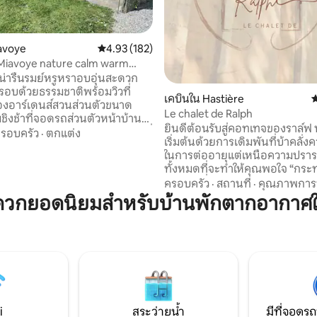
avoye
คะแนนเฉลี่ย 4.93 จาก 5, 182 รีวิว
4.93 (182)
25 รีวิว
 Miavoye nature calm warm
น่ารื่นรมย์หรูหราอบอุ่นสะดวก
อบด้วยธรรมชาติพร้อมวิวที่
เคบินใน Hastière
ค
งอาร์เดนส์สวนส่วนตัวขนาด
Le chalet de Ralph
ชิงช้าที่จอดรถส่วนตัวหน้าบ้าน
ยินดีต้อนรับสู่คอทเทจของราล์ฟ ทุกอย่าง
แบบใหม่ บ้านหลังสุดท้ายที่
รอบครัว
·
ตกแต่ง
เริ่มต้นด้วยการเดิมพันที่บ้าคลั่
งหมู่บ้านเล็กๆที่สวยงามบนถนน
ในการต่ออายุแต่เหนือความปรา
งจากป่า 150 ม. เหมาะสำหรับการ
ทั้งหมดที่จะทำให้คุณพอใจ “กระท่อมของ
ราล์ฟ” เพื่อแสดงความเคารพต่อเพื่
ครอบครัว
·
สถานที่
·
คุณภาพกา
ะทารก 1 คน 1 ชั่วโมง 15 นาที
ไม่เหมือนใครแนวคิดในภาพของเข
ดวกยอดนิยมสำหรับบ้านพักตากอากาศใ
จลุกซ์ ห่างจากหุบเขา
และหรูหรา ความบ้าคลั่งเล็กน้อย
ะหว่างการ
ผสานความคิดสร้างสรรค์เข้ากับ
ก่อสร้าง สระสปา 15 ' Golf 12 '..
ริเริ่ม คอทเทจของราล์ฟตั้งอยู่ในบรรยากาศ
ที่แปลกใหม่ล้อมรอบด้วยชนบทและ
ที่หลบภัยที่เงียบสงบและสะดวก
สำหรับนักเดินทางที่มองหาควา
ธรรมชาติ
i
สระว่ายน้ำ
มีที่จอดรถ