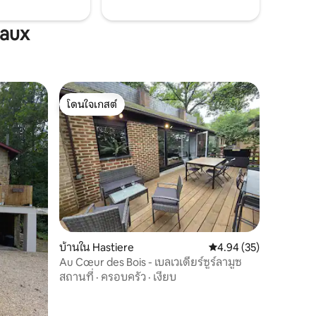
vaux
โดนใจเกสต์
โดนใจเกสต์
บ้านใน Hastiere
คะแนนเฉลี่ย 4.94 จาก 5,
4.94 (35)
Au Cœur des Bois - เบลเวเดียร์ซูร์ลามูซ
สถานที่
·
ครอบครัว
·
เงียบ