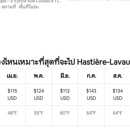
pa – จากุซซี่ส่วนตัว ฮัมมัม ซาว
·
สถานที่
·
พื้นที่ในร่ม
วงไหนเหมาะที่สุดที่จะไป Hastière-Lava
เม.ย.
พ.ค.
มิ.ย.
ก.ค.
ส.ค.
$115
$124
$112
$143
$134
USD
USD
USD
USD
USD
48°F
55°F
60°F
64°F
64°F