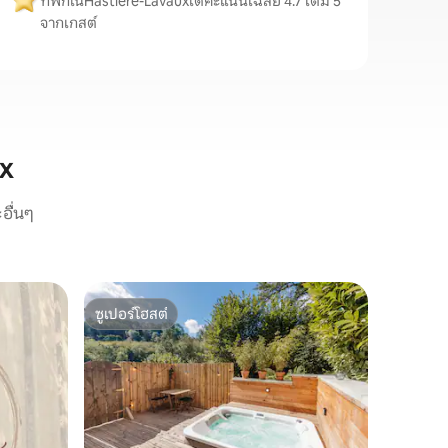
ที่พักในHastière-Lavauxได้คะแนนเฉลี่ย 4.7 เต็ม 5
จากเกสต์
x
อื่นๆ
บ้านใน D
ซูเปอร์โฮสต์
โดนใจเก
คอทเทจที
ซูเปอร์โฮสต์
โดนใจเก
สุขภาพส่
กำลังมอง
แท้จริงเพื
เปล่า? เ
หรือเพียง
หลังจากวั
ความคุ้มค
Clandesti