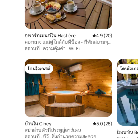
อพาร์ทเมนท์ใน Hastière
คะแนนเฉลี่ย 4.9 จาก 5, 
4.9 (20)
คอทเทจ เนสต์ ใกล้กับดีน็อง • ที่พักสบายๆ
และอ่างอาบน้ำแบบบัลเนโอ• EV
สถานที่
·
ความคุ้มค่า
·
Wi-Fi
โดนใจเกสต์
โดนใจเกส
โดนใจเกสต์
โดนใจเกส
บ้านใน Ciney
คะแนนเฉลี่ย 5.0 จาก 5, 
5.0 (28)
สปาส่วนตัวที่ประตูสู่อาร์เดน
โรงนาใน B
สถานที่
·
ทีวี
·
สิ่งอำนวยความสะดวก