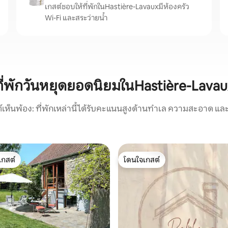
เกสต์ชอบให้ที่พักในHastière-Lavauxมีห้องครัว
Wi-Fi และสระว่ายน้ำ
ที่พักวันหยุดยอดนิยมในHastière-Lavau
์เห็นพ้อง: ที่พักเหล่านี้ได้รับคะแนนสูงด้านทำเล ความสะอาด และ
เกสต์
โดนใจเกสต์
์ที่สุด
โดนใจเกสต์