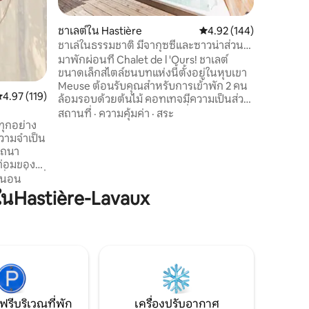
อนุรักษ์
Dinant ที
ชาเลต์ใน Hastière
คะแนนเฉลี่ย 4.92 จาก 5, 
4.92 (144)
อยู่บนเนิน
ชาเล่ในธรรมชาติ มีจากุซซี่และซาวน่าส่วน
อยู่กลาง
ตัว
มาพักผ่อนที่ Chalet de l 'Ours! ชาเลต์
ความสะด
ขนาดเล็กสไตล์ชนบทแห่งนี้ตั้งอยู่ในหุบเขา
เน็ตฟลิกซ
Meuse ต้อนรับคุณสำหรับการเข้าพัก 2 คน
ะแนนเฉลี่ย 4.97 จาก 5, 119 รีวิว
4.97 (119)
ล้อมรอบด้วยต้นไม้ คอทเทจมีความเป็นส่วน
ตัวอย่างสมบูรณ์และมีจากุซซี่และซาวน่า
สถานที่
·
ความคุ้มค่า
·
สระ
อินฟราเรดสำหรับช่วงเวลาแห่งการพักผ่อน
งความจำเป็น
ที่บริสุทธิ์สำหรับสองคนในความเป็นส่วน
รถนา
ตัวอย่างสมบูรณ์ เพลิดเพลินกับกิจกรรม
มากมายในบริเวณใกล้เคียง: เดินป่า ขี่
อนสี่ขาที่
จักรยานภูเขา พายเรือคายัคบนแม่น้ำเลสเซ
รนอน
าเรียบง่าย
ดิน็อง ปราสาท... ศูนย์กลางของอัสตีแยร์มี
นHastière-Lavaux
ที่ผสม
ร้านอาหารและร้านค้า ขับรถ 2 นาทีถึง!
ความคิด
ป่าไม้เป็น
สบาย
มสงบและ
ฟรีบริเวณที่พัก
เครื่องปรับอากาศ