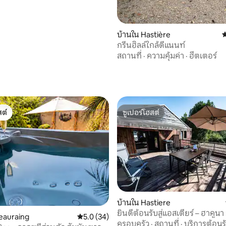
บ้านใน Hastière
ค
กรีนฮิลล์ใกล้ดีแนนท์
สถานที่
·
ความคุ้มค่า
·
ฮีตเตอร์
20 รีวิว
ต์
ซูเปอร์โฮสต์
ต์
ซูเปอร์โฮสต์
28 รีวิว
บ้านใน Hastiere
ยินดีต้อนรับสู่แอสเตียร์ – ฮาคู
eauraing
คะแนนเฉลี่ย 5.0 จาก 5, 34 รีวิว
5.0 (34)
ครอบครัว
·
สถานที่
·
บริการต้อนร