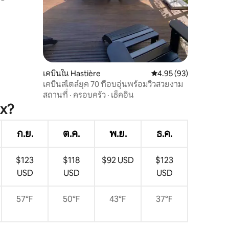
เคบินใน Hastière
คะแนนเฉลี่ย 4.95 จาก 5,
4.95 (93)
เคบินสไตล์ยุค 70 ที่อบอุ่นพร้อมวิวสวยงาม
สถานที่
·
ครอบครัว
·
เช็คอิน
ux?
ก.ย.
ต.ค.
พ.ย.
ธ.ค.
$123
$118
$92 USD
$123
USD
USD
USD
57°F
50°F
43°F
37°F