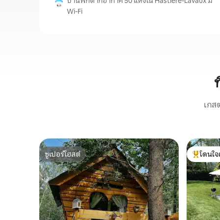
บ้านพักตากอากาศ 50 แห่งใน Hastière-Lavaux มี
Wi-Fi
เกสต
ซูเปอร์โฮสต์
โดนใจ
ซูเปอร์โฮสต์
โดนใจเกสต