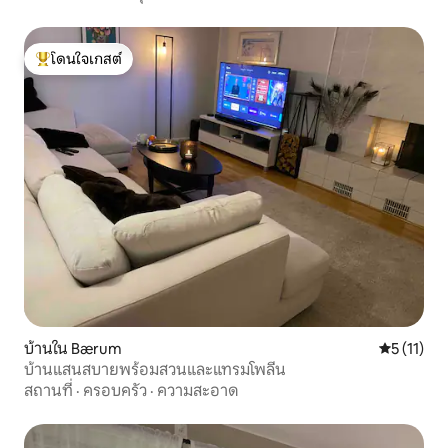
โดนใจเกสต์
โดนใจเกสต์ที่สุด
บ้านใน Bærum
คะแนนเฉลี่ย
5 (11)
บ้านแสนสบายพร้อมสวนและแทรมโพลีน
สถานที่
·
ครอบครัว
·
ความสะอาด