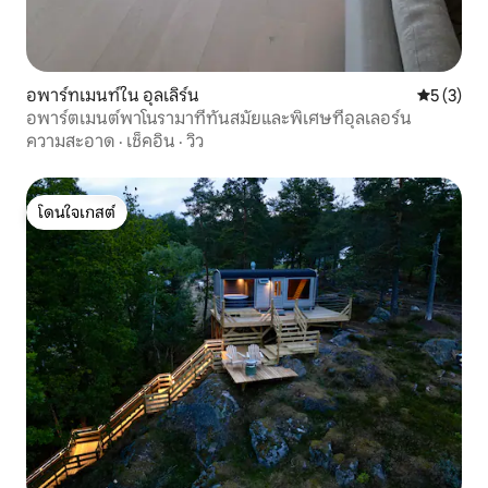
อพาร์ทเมนท์ใน อุลเลิร์น
คะแนนเฉลี่
5 (3)
อพาร์ตเมนต์พาโนรามาที่ทันสมัยและพิเศษที่อุลเลอร์น
ความสะอาด
·
เช็คอิน
·
วิว
โดนใจเกสต์
โดนใจเกสต์