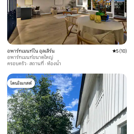
อพาร์ทเมนท์ใน อุลเลิร์น
คะแนนเฉลี่ย
5 (10)
อพาร์ทเมนท์ขนาดใหญ่
ครอบครัว
·
สถานที่
·
ห้องน้ำ
โดนใจเกสต์
โดนใจเกสต์