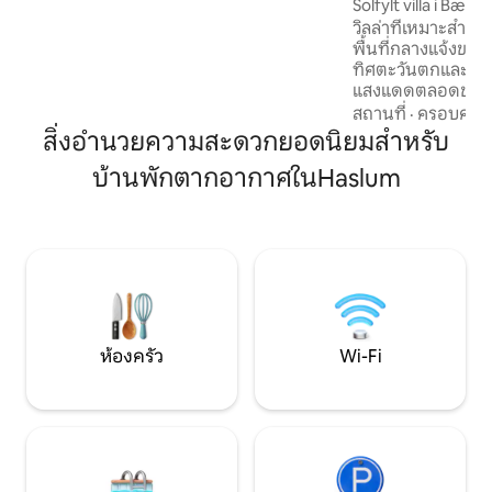
Solfylt villa i Bæru
สามเหลี่ยมปากแม่น้ำกลายเป็นสีทอง เคบิน
วิลล่าที่เหมาะสำหร
WonderInn ดั้งเดิม รองรับได้ 4 คน มี 2 ห้อง
พื้นที่กลางแจ้งขนา
นอน ห้องครัว เครื่องปรับอากาศ รู้สึกว่า
ทิศตะวันตกและสวน
นานกว่า 25 นาที
แสงแดดตลอดช่วงบ่า
เงียบสงบและปลอดภ
สถานที่
·
ครอบครัว
รถไฟใต้ดิน เหมาะส
สิ่งอำนวยความสะดวกยอดนิยมสำหรับ
ห้องนอน เตียงคู่ 3 
บ้านพักตากอากาศในHaslum
หลัง ที่จอดรถสำหร
นี้มีสิ่งอำนวยควา
ใหญ่เป็นเฟอร์นิเจอ
พร้อมทุกสิ่งที่คุณต้องการ เดิน
รถรับส่งทั้งหมดที
เมืองออสโลภายใน 20
ช็อปปิ้ง ทางเดินป่
เคียง
ห้องครัว
Wi-Fi