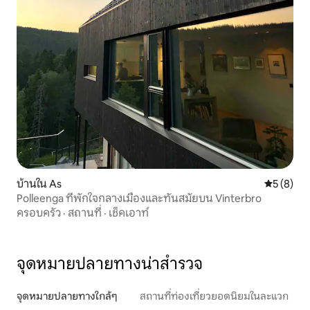
บ้านใน As
คะแนนเฉลี่
5 (8)
Polleenga ที่พักใจกลางเมืองและทันสมัยบน Vinterbro
ครอบครัว
·
สถานที่
·
เช็คเอาท์
จุดหมายปลายทางน่าสำรวจ
จุดหมายปลายทางใกล้ๆ
สถานที่ท่องเที่ยวยอดนิยมในละแวก