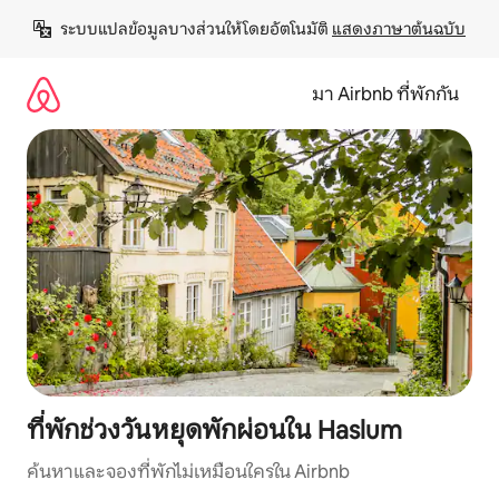
ข้าม
ระบบแปลข้อมูลบางส่วนให้โดยอัตโนมัติ 
แสดงภาษาต้นฉบับ
ไป
ยัง
เนื้อหา
มา Airbnb ที่พักกัน
ที่พักช่วงวันหยุดพักผ่อนใน Haslum
ค้นหาและจองที่พักไม่เหมือนใครใน Airbnb