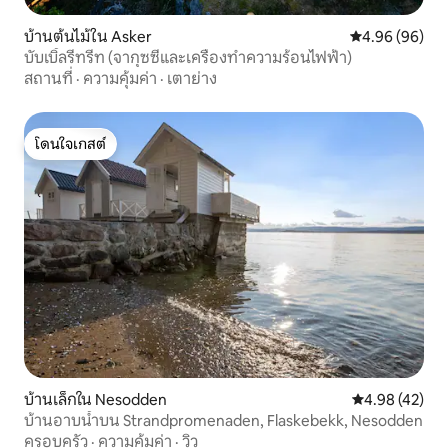
บ้านต้นไม้ใน Asker
คะแนนเฉลี่ย 4.9
4.96 (96)
บับเบิ้ลรีทรีท (จากุซซี่และเครื่องทำความร้อนไฟฟ้า)
สถานที่
·
ความคุ้มค่า
·
เตาย่าง
โดนใจเกสต์
โดนใจเกสต์
บ้านเล็กใน Nesodden
คะแนนเฉลี่ย 4.
4.98 (42)
บ้านอาบน้ำบน Strandpromenaden, Flaskebekk, Nesodden
ครอบครัว
·
ความคุ้มค่า
·
วิว