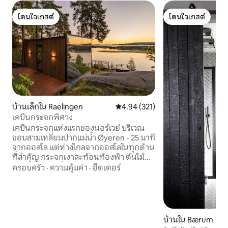
โดนใจเกสต์
โดนใจเกสต์
โดนใจเกสต์
โดนใจเกสต์
บ้านเล็กใน Raelingen
คะแนนเฉลี่ย 4.94 จาก 5, 321 รีวิว
4.94 (321)
เคบินกระจกพิศวง
เคบินกระจกแห่งแรกของนอร์เวย์ บริเวณ
ขอบสามเหลี่ยมปากแม่น้ำ Øyeren - 25 นาที
จากออสโล แต่ห่างไกลจากออสโลในทุกด้าน
ที่สำคัญ กระจกเงาสะท้อนท้องฟ้า ต้นไม้
และน้ำจนกระทั่งหายไป ภายในมีกระจกสูง
ครอบครัว
·
ความคุ้มค่า
·
ฮีตเตอร์
จากพื้นจรดเพดาน และมีจากุซซี่ส่วนตัวบน
ชานบ้าน เป็นส่วนตัวทั้งหมด - ไม่มีสิ่ง
อำนวยความสะดวกที่ใช้ร่วมกัน ไม่มีเพื่อน
บ้าน Øyeren เป็นเขตรักษาพันธุ์นกที่ใหญ่
ที่สุดในนอร์เวย์ มีบันทึกว่ามีสายพันธุ์นก
บ้านใน Bærum
กว่า 500 สายพันธุ์ ดวงอาทิตย์ขึ้นทำให้