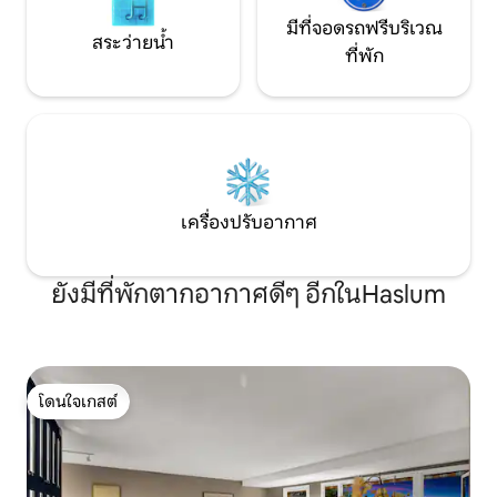
มีที่จอดรถฟรีบริเวณ
สระว่ายน้ำ
ที่พัก
เครื่องปรับอากาศ
ยังมีที่พักตากอากาศดีๆ อีกในHaslum
โดนใจเกสต์
โดนใจเกสต์