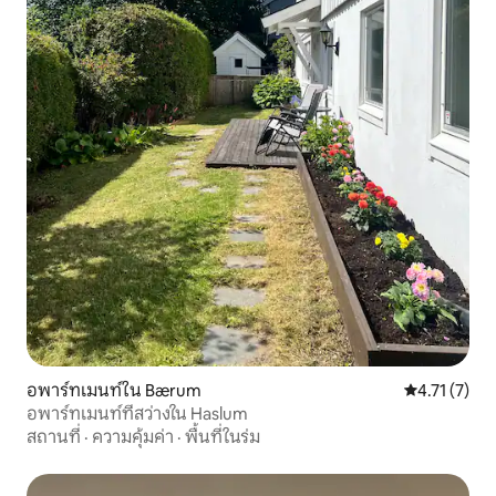
อพาร์ทเมนท์ใน Bærum
คะแนนเฉลี่ย 4
4.71 (7)
อพาร์ทเมนท์ที่สว่างใน Haslum
สถานที่
·
ความคุ้มค่า
·
พื้นที่ในร่ม