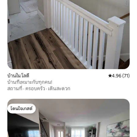
บ้านใน โลดี
คะแนนเฉลี่ย 4.
4.96 (71)
บ้านที่เหมาะกับทุกคน!
สถานที่
·
ครอบครัว
·
เดินสะดวก
โดนใจเกสต์
โดนใจเกสต์