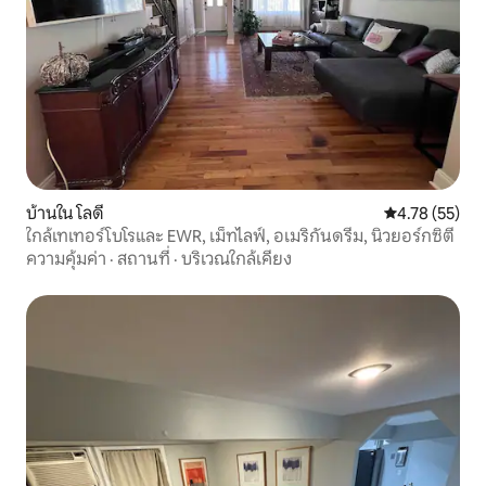
บ้านใน โลดี
คะแนนเฉลี่ย 4.
4.78 (55)
ใกล้เทเทอร์โบโรและ EWR, เม็ทไลฟ์, อเมริกันดรีม, นิวยอร์กซิตี
ความคุ้มค่า
·
สถานที่
·
บริเวณใกล้เคียง