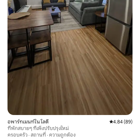
อพาร์ทเมนท์ใน โลดี
คะแนนเฉลี่ย 4.8
4.84 (89)
ที่พักสบายๆ ที่เพิ่งปรับปรุงใหม่
ครอบครัว
·
สถานที่
·
ความถูกต้อง