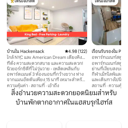
โดนใจเกสต์
โดนใจเกสต์
โดนใจเกสต์ที่สุด
โดนใจเกสต์
บ้านใน Hackensack
คะแนนเฉลี่ย 4.98 จาก 5, 122 รีวิว
4.98 (122)
เรือนรับรองใน Pass
ใกล้ NYC และ American Dream เตียงคิง
อพาร์ทเมนท์สตูดิโอ
ไซส์ + ที่จอดรถฟรี
MetLife 10 นาที|N
ที่ตั้ง ความสะดวกสบาย และความสะดวก!
อพาร์ทเมนท์สตูดิโอช
นิวยอร์กซิตีที่ไม่วุ่นวาย - เพลิดเพลินกับ
ย่านที่เงียบสงบแล
อพาร์ตเมนต์ 3 ห้องนอนที่กว้างขวาง ห่าง
กีฬาเม็ทไลฟ์และอเม
จากแมนฮัตตันเพียง 15 นาที เหมาะสำหรับ
และเดินทางไปนิวยอ
ครอบครัวหรือกลุ่มเพื่อน โดยมีเตียงขนาด
พักแบบเปิดโล่งที่
ความคุ้มค่า
·
สถานที่
·
เข้าถึง
สถานที่
·
ความคุ้มค่
คิงไซส์ ที่จอดรถบนถนนเข้าบ้านที่กำหนดไว้
พิถีพิถันแห่งนี้มี
สิ่งอำนวยความสะดวกยอดนิยมสำหรับ
และห้องพักที่ให้คุณได้ผ่อนคลายและพัก
ครัวทันสมัยอุปกรณ์
บ้านพักตากอากาศในแฮสบรุกไฮท์ส
ผ่อนอย่างแท้จริง ย่านที่เงียบสงบ ปลอดภัย
เหมือนสปา เหมาะสำห
และเหมาะสำหรับครอบครัว โดยเดินเพียง 5
ผ่อนแบบโรแมนติก โ
นาทีถึงรถบัสสาธารณะที่ตรงไปยังนิวยอร์ก
เที่ยวในนิวยอร์ก ร้
ซิตี ไม่กี่นาทีจากอเมริกันดรีมมอลล์ เม็ทไลฟ์
การผจญภัยที่น่าจด
สเตเดียม และทางหลวงสายหลัก 20 นาทีจา
ความสะดวกที่ทันส