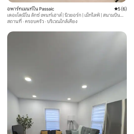
อพาร์ทเมนท์ใน Passaic
คะแนนเฉลี่
5 (6)
เดอะโดมิโน ลักซ์ เพนท์เฮาส์ | นิวยอร์ก | เม็ทไลฟ์ | สนามบิน
นวาร์ก ลิเบอร์ตี
สถานที่
·
ครอบครัว
·
บริเวณใกล้เคียง