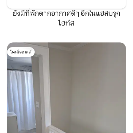
ยังมีที่พักตากอากาศดีๆ อีกในแฮสบรุก
ไฮท์ส
โดนใจเกสต์
โดนใจเกสต์