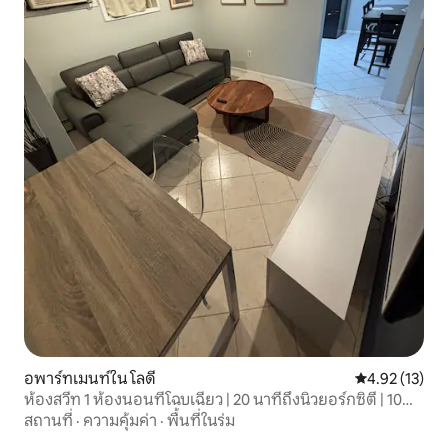
อพาร์ทเมนท์ใน โลดี
คะแนนเฉลี่ย 4.
4.92 (13)
ห้องสวีท 1 ห้องนอนที่โฉบเฉี่ยว | 20 นาทีถึงนิวยอร์กซิตี | 10
นาทีถึงเม็ทไลฟ์
สถานที่
·
ความคุ้มค่า
·
พื้นที่ในร่ม