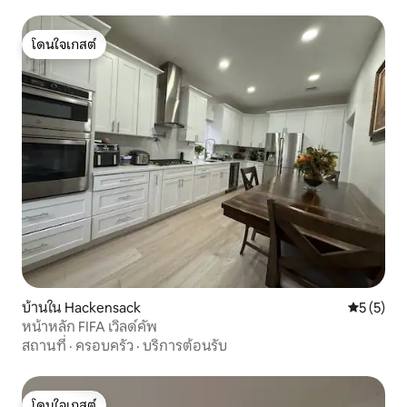
โดนใจเกสต์
โดนใจเกสต์
บ้านใน Hackensack
คะแนนเฉลี่
5 (5)
หน้าหลัก FIFA เวิลด์คัพ
สถานที่
·
ครอบครัว
·
บริการต้อนรับ
โดนใจเกสต์