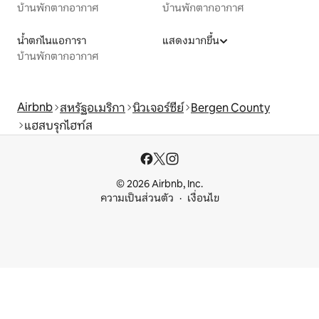
บ้านพักตากอากาศ
บ้านพักตากอากาศ
น้ำตกไนแอการา
แสดงมากขึ้น
บ้านพักตากอากาศ
Airbnb
สหรัฐอเมริกา
นิวเจอร์ซีย์
Bergen County
แฮสบรุกไฮท์ส
© 2026 Airbnb, Inc.
ความเป็นส่วนตัว
เงื่อนไข