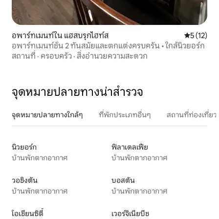
อพาร์ทเมนท์ใน แฮสบรุกไฮท์ส
คะแนนเฉลี่ย
5 (12)
อพาร์ทเมนท์ชั้น 2 ทันสมัยและตกแต่งครบครัน • ใกล้นิวยอร์ก
สถานที่
·
ครอบครัว
·
สิ่งอำนวยความสะดวก
จุดหมายปลายทางน่าสำรวจ
จุดหมายปลายทางใกล้ๆ
ที่พักประเภทอื่นๆ
สถานที่ท่องเที่
นิวยอร์ก
ฟิลาเดลเฟีย
บ้านพักตากอากาศ
บ้านพักตากอากาศ
วอชิงตัน
บอสตัน
บ้านพักตากอากาศ
บ้านพักตากอากาศ
โอเชียนซิตี้
เวอร์จิเนียบีช