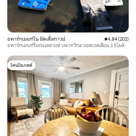
อพาร์ทเมนท์ใน มิดเดิ้ลทาวน์
คะแนนเฉลี่ย 4.84
4.84 (202)
อพาร์ทเมนท์ริมทะเลสาบห่างจากวิทยาเขตเวสเลียน 2.5 ไมล์
โดนใจเกสต์
โดนใจเกสต์