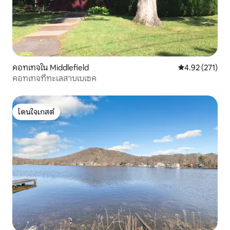
คอทเทจใน Middlefield
คะแนนเฉลี่ย 4.9
4.92 (271)
คอทเทจที่ทะเลสาบเบเซค
โดนใจเกสต์
โดนใจเกสต์