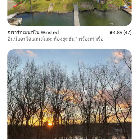
อพาร์ทเมนท์ใน Winsted
คะแนนเฉลี่ย 4.
4.89 (47)
อินน์แอทไฮแลนด์เลค: ห้องชุดชั้น 1 พร้อมท่าเรือ