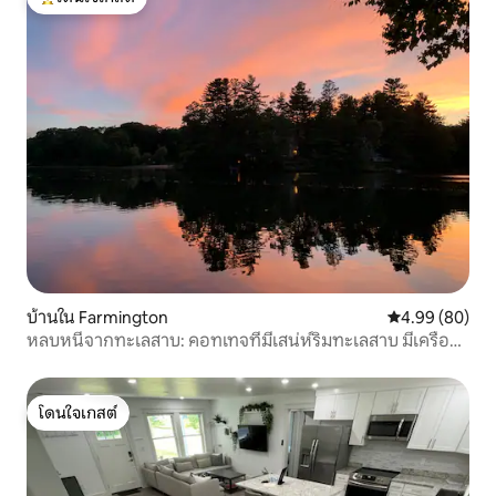
โดนใจเกสต์ที่สุด
บ้านใน Farmington
คะแนนเฉลี่ย 4.9
4.99 (80)
หลบหนีจากทะเลสาบ: คอทเทจที่มีเสน่ห์ริมทะเลสาบ มีเครื่อง
ปรับอากาศ
โดนใจเกสต์
โดนใจเกสต์