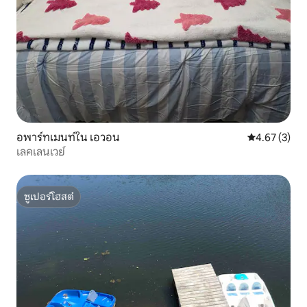
อพาร์ทเมนท์ใน เอวอน
คะแนนเฉลี่ย 4
4.67 (3)
เลคเลนเวย์
ซูเปอร์โฮสต์
ซูเปอร์โฮสต์