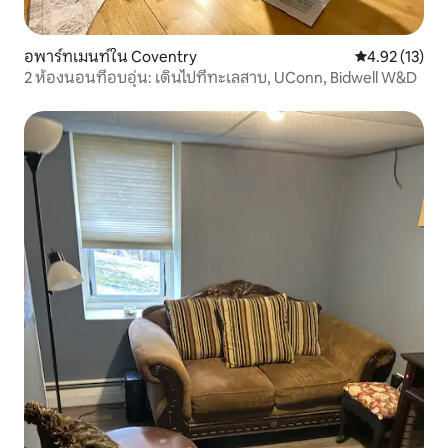
อพาร์ทเมนท์ใน Coventry
คะแนนเฉลี่ย 4.
4.92 (13)
2 ห้องนอนที่อบอุ่น: เดินไปที่ทะเลสาบ, UConn, Bidwell W&D