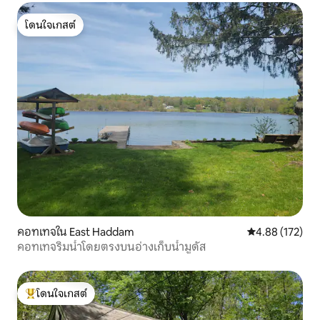
โดนใจเกสต์
โดนใจเกสต์
คอทเทจใน East Haddam
คะแนนเฉลี่ย 4.8
4.88 (172)
คอทเทจริมน้ำโดยตรงบนอ่างเก็บน้ำมูดัส
โดนใจเกสต์
โดนใจเกสต์ที่สุด