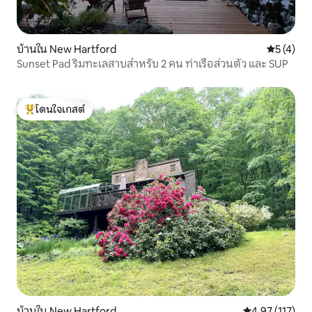
บ้านใน New Hartford
คะแนนเฉลี่
5 (4)
Sunset Pad ริมทะเลสาบสำหรับ 2 คน ท่าเรือส่วนตัว และ SUP
โดนใจเกสต์
โดนใจเกสต์ที่สุด
บ้านใน New Hartford
คะแนนเฉลี่ย 4.9
4.97 (117)