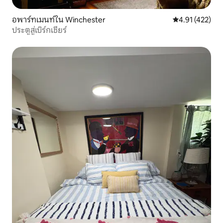
อพาร์ทเมนท์ใน Winchester
คะแนนเฉลี่ย 4.9
4.91 (422)
ประตูสู่เบิร์กเชียร์