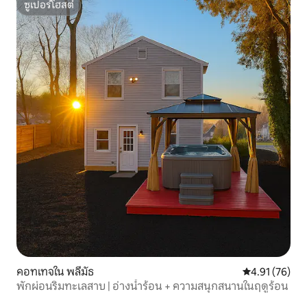
ซูเปอร์โฮสต์
ซูเปอร์โฮสต์
คอทเทจใน พลีมัธ
คะแนนเฉลี่ย 4.
4.91 (76)
พักผ่อนริมทะเลสาบ | อ่างน้ำร้อน + ความสนุกสนานในฤดูร้อน