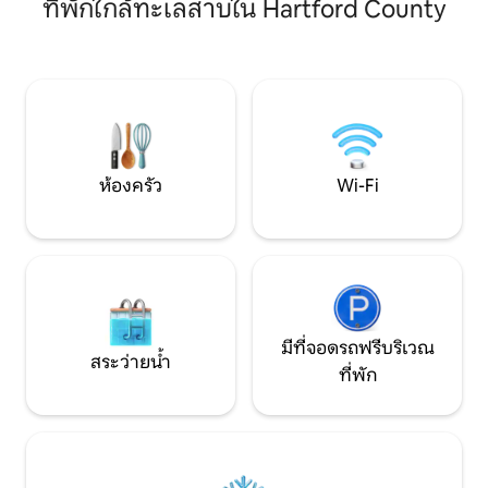
คอนน์และ 2 นาทีถึ
ที่พักใกล้ทะเลสาบใน Hartford County
คายัค! ตั้งอยู่ห่างจากถนนสายหลักบนถนน
ปลาและเดินป่า ดูห
ด้านหลังที่เงียบสงบ สามารถเดิน วิ่ง หรือ
สำหรับรายการโปรดใ
ปั่นจักรยานไปยังเส้นทางในท้องถิ่น หรืออยู่
สะอาด ไม่ต้องใส่รองเ
ในที่พักแล้วเดินตามเส้นทางรอบบ่อน้ำ จุด
ชื่นชอบ ถามเกี่ยวกับ “The GetAway” ด้วย!
กองไฟด้านนอกในหลุมกองไฟ! สะอาดและ
นี่คือห้องคิงสวีทของ
ไม่มีกฎบ้าบอ ล้อมรอบด้วยธรรมชาติ! ส่วน
เหมาะสำหรับคู่รัก
ตัว Wi-Fi เยี่ยม! ใกล้กับสกีรีสอร์ท ร้านขาย
ยา และเบิร์กไชร์ที่น่าตื่นตาตื่นใจ! 🦉
ห้องครัว
Wi-Fi
มีที่จอดรถฟรีบริเวณ
สระว่ายน้ำ
ที่พัก