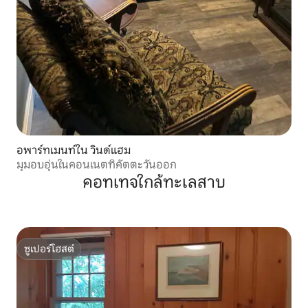
อพาร์ทเมนท์ใน วินด์แฮม
มุมอบอุ่นในคอนเนตทิคัตตะวันออก
คอทเทจใกล้ทะเลสาบ
ซูเปอร์โฮสต์
ซูเปอร์โฮสต์