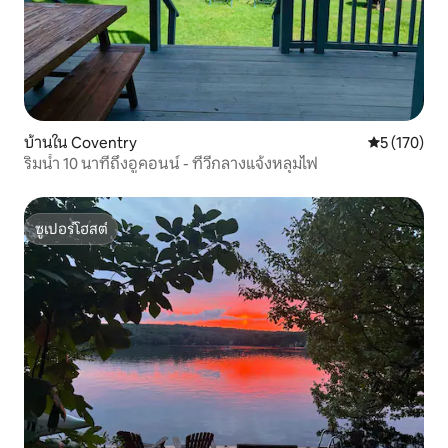
บ้านใน Coventry
คะแนนเฉลี่ย 
5 (170)
ริมน้ำ 10 นาทีถึงอูคอนน์ - ทีวีกลางแจ้งหลุมไฟ
ซูเปอร์โฮสต์
ซูเปอร์โฮสต์