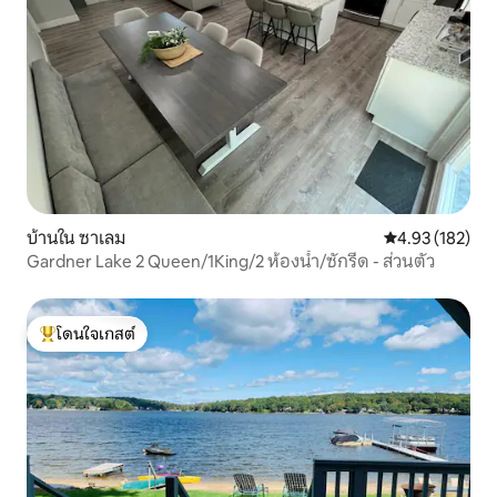
บ้านใน ซาเลม
คะแนนเฉลี่ย 4.9
4.93 (182)
Gardner Lake 2 Queen/1King/2 ห้องน้ำ/ซักรีด - ส่วนตัว
โดนใจเกสต์
โดนใจเกสต์ที่สุด