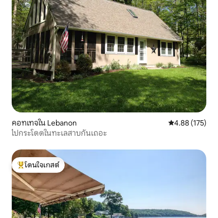
คอทเทจใน Lebanon
คะแนนเฉลี่ย 4.8
4.88 (175)
ไปกระโดดในทะเลสาบกันเถอะ
โดนใจเกสต์
โดนใจเกสต์ที่สุด