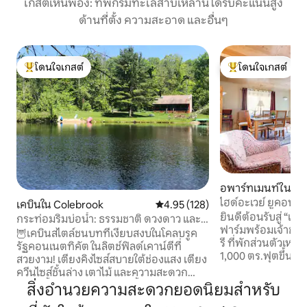
เกสต์เห็นพ้อง: ที่พักริมทะเลสาบเหล่านี้ได้รับคะแนนสูง
ด้านที่ตั้ง ความสะอาด และอื่นๆ
โดนใจเกสต์
โดนใจเกสต์
โดนใจเกสต์ที่สุด
โดนใจเกสต์ที่สุด
อพาร์ทเมนท์ใน Co
ไฮด์อะเวย์ ยูคอนน์
เคบินใน Colebrook
คะแนนเฉลี่ย 4.95 จาก 5, 128 รีวิว
4.95 (128)
อาหารเช้า A+
ยินดีต้อนรับสู่ “เด
กระท่อมริมบ่อน้ำ: ธรรมชาติ ดวงดาว และ
ฟาร์มพร้อมเจ้าของ
ความเงียบสงบ
🦉เคบินสไตล์ชนบทที่เงียบสงบในโคลบรูค
รี ที่พักส่วนตัวเ
รัฐคอนเนตทิคัต ในลิตช์ฟิลด์เคาน์ตีที่
1,000 ตร.ฟุตขึ้นไป
สวยงาม! เตียงคิงไซส์สบายใต้ช่องแสง เตียง
สำหรับคู่รัก 2 คู่ W
ควีนไซส์ชั้นล่าง เตาไม้ และความสะดวก
ลานส่วนตัว, ห้องคร
สบายทั้งหมดของบ้าน บ่อน้ำธรรมชาติ
สิ่งอำนวยความสะดวกยอดนิยมสำหรับ
อาหารเช้าแบบทำเอง 
ทั้งหมด - ว่ายน้ำ ตกปลา พายเรือแคนูและ