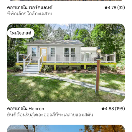
คอทเทจใน พอร์ตแลนด์
คะแนนเฉลี่ย 4.
4.78 (32)
ที่พักเล็กๆ ใกล้ทะเลสาบ
โดนใจเกสต์
โดนใจเกสต์
คอทเทจใน Hebron
คะแนนเฉลี่ย 4.8
4.88 (199)
ยินดีต้อนรับสู่เดอะฮอลลี่ที่ทะเลสาบแอมสตัน