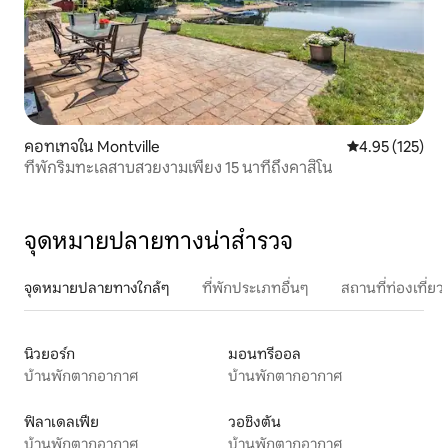
คอทเทจใน Montville
คะแนนเฉลี่ย 4.9
4.95 (125)
ที่พักริมทะเลสาบสวยงามเพียง 15 นาทีถึงคาสิโน
จุดหมายปลายทางน่าสำรวจ
จุดหมายปลายทางใกล้ๆ
ที่พักประเภทอื่นๆ
สถานที่ท่องเที่
นิวยอร์ก
มอนทรีออล
บ้านพักตากอากาศ
บ้านพักตากอากาศ
ฟิลาเดลเฟีย
วอชิงตัน
บ้านพักตากอากาศ
บ้านพักตากอากาศ