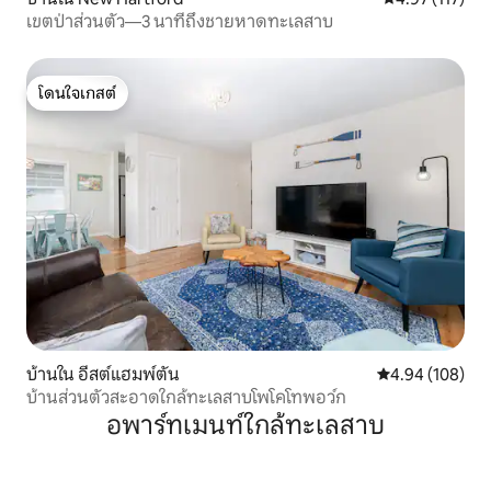
เขตป่าส่วนตัว—3 นาทีถึงชายหาดทะเลสาบ
โดนใจเกสต์
โดนใจเกสต์
บ้านใน อีสต์แฮมพ์ตัน
คะแนนเฉลี่ย 4.9
4.94 (108)
บ้านส่วนตัวสะอาดใกล้ทะเลสาบโพโคโทพอว์ก
อพาร์ทเมนท์ใกล้ทะเลสาบ