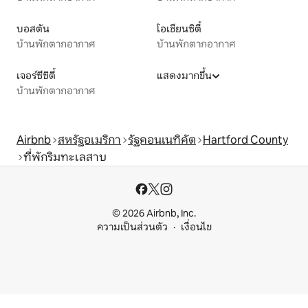
บอสตัน
โอเชียนซิตี้
บ้านพักตากอากาศ
บ้านพักตากอากาศ
เจอร์ซีซิตี้
แสดงมากขึ้น
บ้านพักตากอากาศ
Airbnb
สหรัฐอเมริกา
รัฐคอนเนทิคัต
Hartford County
ที่พักริมทะเลสาบ
© 2026 Airbnb, Inc.
ความเป็นส่วนตัว
เงื่อนไข