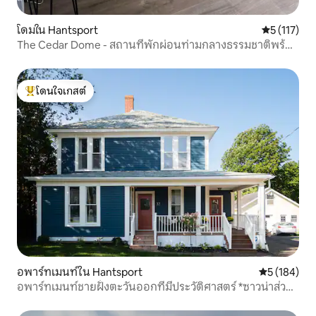
โดมใน Hantsport
คะแนนเฉลี่ย 
5 (117)
The Cedar Dome - สถานที่พักผ่อนท่ามกลางธรรมชาติพร้อม
ฮอตทับส่วนตัว
โดนใจเกสต์
โดนใจเกสต์ที่สุด
อพาร์ทเมนท์ใน Hantsport
คะแนนเฉลี่ย 
5 (184)
อพาร์ทเมนท์ชายฝั่งตะวันออกที่มีประวัติศาสตร์ *ซาวน่าส่วน
ตัว*