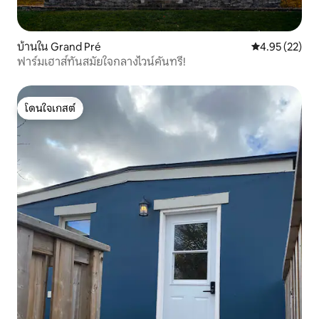
บ้านใน Grand Pré
คะแนนเฉลี่ย 4.
4.95 (22)
ฟาร์มเฮาส์ทันสมัยใจกลางไวน์คันทรี!
โดนใจเกสต์
โดนใจเกสต์