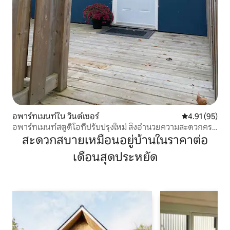
อพาร์ทเมนท์ใน วินด์เซอร์
คะแนนเฉลี่ย 4.
4.91 (95)
อพาร์ทเมนท์สตูดิโอที่ปรับปรุงใหม่ สิ่งอำนวยความสะดวกครบ
ครัน
สะดวกสบายเหมือนอยู่บ้านในราคาต่อ
เดือนสุดประหยัด