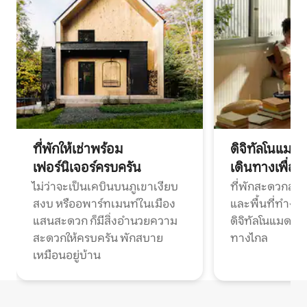
ที่พักให้เช่าพร้อม
ดิจิทัลโนแมด
เฟอร์นิเจอร์ครบครัน
เดินทางเพื่อ
ไม่ว่าจะเป็นเคบินบนภูเขาเงียบ
ที่พักสะดวกสบา
สงบ หรืออพาร์ทเมนท์ในเมือง
และพื้นที่ทำงา
แสนสะดวก ก็มีสิ่งอำนวยความ
ดิจิทัลโนแมดแ
สะดวกให้ครบครัน พักสบาย
ทางไกล
เหมือนอยู่บ้าน