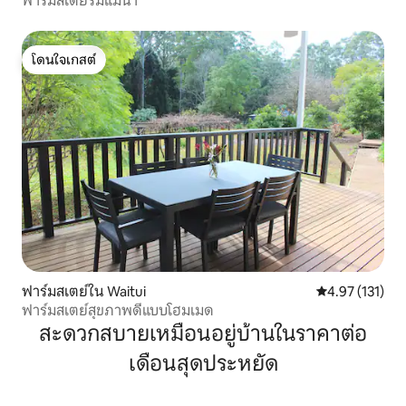
ฟาร์มสเตย์ริมแม่น้ำ
โดนใจเกสต์
โดนใจเกสต์
ฟาร์มสเตย์ใน Waitui
คะแนนเฉลี่ย 4.9
4.97 (131)
ฟาร์มสเตย์สุขภาพดีแบบโฮมเมด
สะดวกสบายเหมือนอยู่บ้านในราคาต่อ
เดือนสุดประหยัด