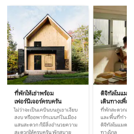
ที่พักให้เช่าพร้อม
ดิจิทัลโนแมด
เฟอร์นิเจอร์ครบครัน
เดินทางเพื่อ
ไม่ว่าจะเป็นเคบินบนภูเขาเงียบ
ที่พักสะดวกสบา
สงบ หรืออพาร์ทเมนท์ในเมือง
และพื้นที่ทำงา
แสนสะดวก ก็มีสิ่งอำนวยความ
ดิจิทัลโนแมดแ
สะดวกให้ครบครัน พักสบาย
ทางไกล