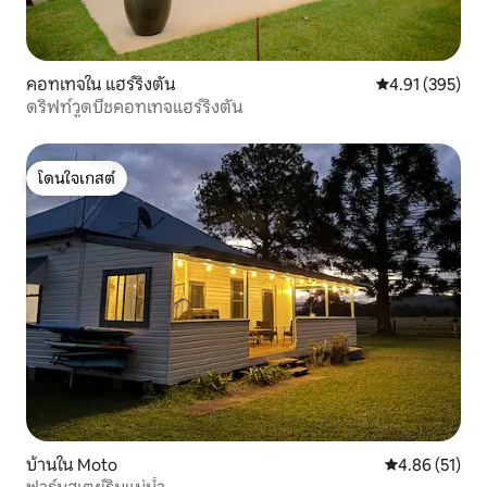
คอทเทจใน แฮร์ริงตัน
คะแนนเฉลี่ย 4.9
4.91 (395)
ดริฟท์วูดบีชคอทเทจแฮร์ริงตัน
โดนใจเกสต์
โดนใจเกสต์
บ้านใน Moto
คะแนนเฉลี่ย 4.
4.86 (51)