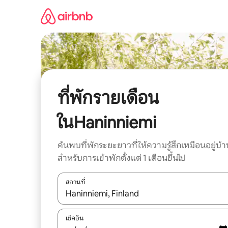
ข้าม
ไป
ยัง
เนื้อหา
ที่พักรายเดือน
ในHaninniemi
ค้นพบที่พักระยะยาวที่ให้ความรู้สึกเหมือนอยู่บ้า
สำหรับการเข้าพักตั้งแต่ 1 เดือนขึ้นไป
สถานที่
ใช้ลูกศรขึ้นลง หรือใช้การสัมผัสหรือปัด เพื่อสำรวจผ
เช็คอิน