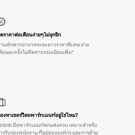
ิดราคาต่อเดือนง่ายๆ ไม่จุกจิก
้านพักตากอากาศระยะยาวราคาพิเศษ จ่าย
ดือนละครั้ง ไม่คิดค่าธรรมเนียมเพิ่ม*
องหาเซอร์วิสอพาร์ทเมนท์อยู่ใช่ไหม?
irbnb มีอพาร์ทเมนท์ตกแต่งครบ เหมาะสำหรับ
ารรับรองพนักงาน ที่อยู่ขององค์กร และการย้าย