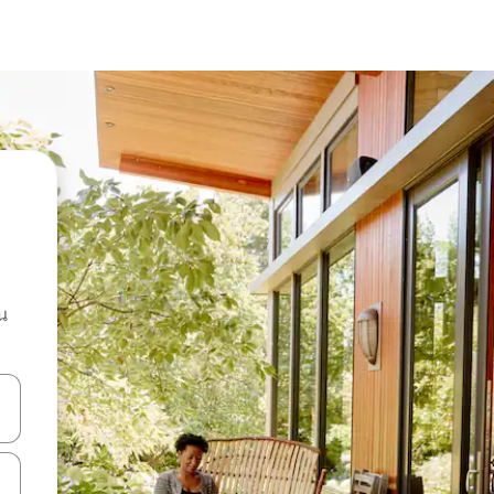
น
ลการค้นหา