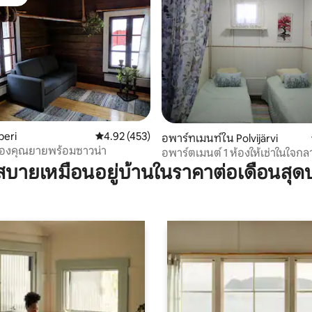
์ที่สุด
80 รีวิว
peri
คะแนนเฉลี่ย 4.92 จาก 5, 453 รีวิว
4.92 (453)
อพาร์ทเมนท์ใน Polvijärvi
องคุณยายพร้อมซาวน่า
อพาร์ตเมนต์ 1 ห้องให้เช่าในใจกล
Polvijärvi
บายเหมือนอยู่บ้านในราคาต่อเดือนสุด