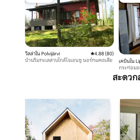
โดนใจเกสต์
โดนใจเกสต
วิลล่าใน Polvijärvi
คะแนนเฉลี่ย 4.88 จาก 5, 
4.88 (80)
บ้านริมทะเลสาบใกล้โจเอนซู นอร์ทแคเรเลีย
เคบินใน Li
กระท่อมข
สะดวกส