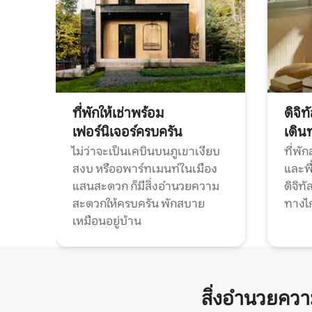
ที่พักให้เช่าพร้อม
ดิจิ
เฟอร์นิเจอร์ครบครัน
เดิน
ไม่ว่าจะเป็นเคบินบนภูเขาเงียบ
ที่พั
สงบ หรืออพาร์ทเมนท์ในเมือง
และพื
แสนสะดวก ก็มีสิ่งอำนวยความ
ดิจิ
สะดวกให้ครบครัน พักสบาย
ทางไ
เหมือนอยู่บ้าน
สิ่งอำนวยคว