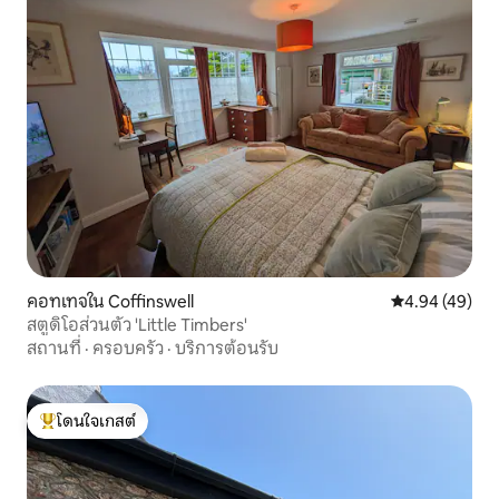
คอทเทจใน Coffinswell
คะแนนเฉลี่ย 4.
4.94 (49)
สตูดิโอส่วนตัว 'Little Timbers'
สถานที่
·
ครอบครัว
·
บริการต้อนรับ
โดนใจเกสต์
โดนใจเกสต์ที่สุด