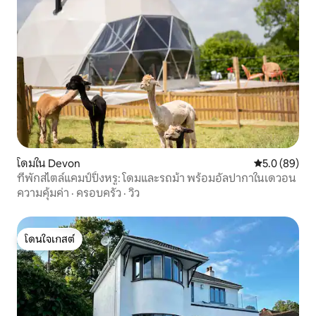
โดมใน Devon
คะแนนเฉลี่ย 5
5.0 (89)
ที่พักสไตล์แคมป์ปิ้งหรู: โดมและรถม้า พร้อมอัลปากาในเดวอน
ความคุ้มค่า
·
ครอบครัว
·
วิว
โดนใจเกสต์
โดนใจเกสต์