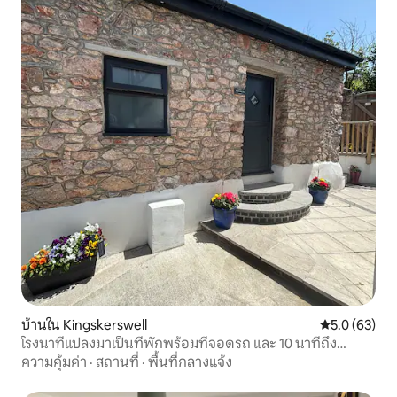
บ้านใน Kingskerswell
คะแนนเฉลี่ย 5
5.0 (63)
โรงนาที่แปลงมาเป็นที่พักพร้อมที่จอดรถ และ 10 นาทีถึง
ทอร์เบย์
ความคุ้มค่า
·
สถานที่
·
พื้นที่กลางแจ้ง