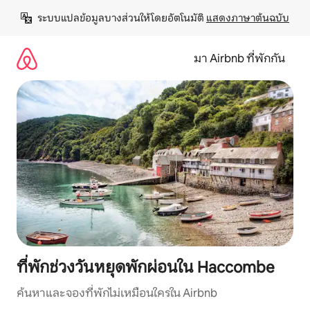
ข้าม
ระบบแปลข้อมูลบางส่วนให้โดยอัตโนมัติ 
แสดงภาษาต้นฉบับ
ไป
ยัง
เนื้อหา
มา Airbnb ที่พักกัน
ที่พักช่วงวันหยุดพักผ่อนใน Haccombe
ค้นหาและจองที่พักไม่เหมือนใครใน Airbnb