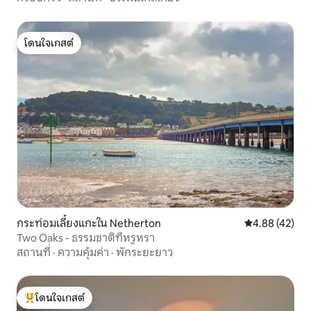
โดนใจเกสต์
โดนใจเกสต์
กระท่อมเลี้ยงแกะใน Netherton
คะแนนเฉลี่ย 4.
4.88 (42)
Two Oaks - ธรรมชาติที่หรูหรา
สถานที่
·
ความคุ้มค่า
·
พักระยะยาว
โดนใจเกสต์
โดนใจเกสต์ที่สุด