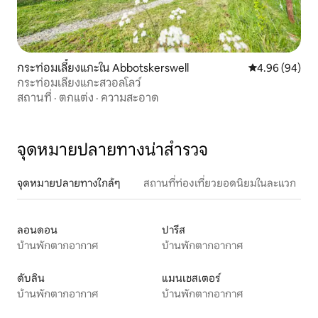
กระท่อมเลี้ยงแกะใน Abbotskerswell
คะแนนเฉลี่ย 4.9
4.96 (94)
กระท่อมเลี้ยงแกะสวอลโลว์
สถานที่
·
ตกแต่ง
·
ความสะอาด
จุดหมายปลายทางน่าสำรวจ
จุดหมายปลายทางใกล้ๆ
สถานที่ท่องเที่ยวยอดนิยมในละแวก
ลอนดอน
ปารีส
บ้านพักตากอากาศ
บ้านพักตากอากาศ
ดับลิน
แมนเชสเตอร์
บ้านพักตากอากาศ
บ้านพักตากอากาศ