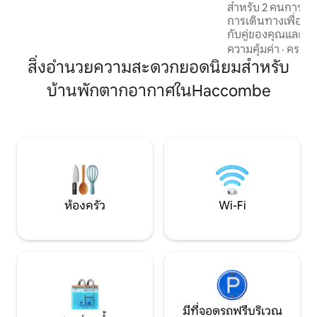
ธรรมชาติ ผ้าห่ม Woollen, โซฟาขน, เตาเผา
สำหรับ 2 คนการเด
ฟืนสไตล์สแกนดิเนเวียโบราณ, เตียงคิงไซส์
การเดินทางเพื่อธุ
พร้อมผ้าปูที่นอนและผ้าขนหนูขนเป็ด,
กับคู่ของคุณและเจ
ฝักบัวน้ำตกและผ้าขนหนูที่นุ่มที่สุด หมู่บ้าน
ตัว 1 ห้องนอนของเร
ความคุ้มค่า
·
ครอบค
เดวอนที่หลับใหลของเราสว่างไสวด้วย
ไซส์ในห้องนอนที่อบอุ่น อยู่ใกล้กับ
สิ่งอำนวยความสะดวกยอดนิยมสำหรับ
ดวงดาวในเวลากลางคืนเท่านั้น คุณอาจจะ
ความสะดวกท้องถิ
นอนหลับได้ดีกว่าในช่วงหลายปีที่ผ่านมา
บ้านพักตากอากาศในHaccombe
ย่างสมบูรณ์แบบ สำรว
ทอร์เบย์ ชายหาดเ
ทอร์สออฟดาร์ตมัวร์ที่ขรุขระ
เพียง 6 วัน พร้อม
เข้าพักตั้งแต่ 1 สัปดาห์ขึ้นไป
2026: เครื่องซักผ้าแ
ห้องครัว
Wi-Fi
มีที่จอดรถฟรีบริเวณ