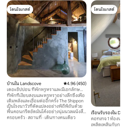
โดนใจเกสต์
โดนใจเกสต์
โดนใจเกสต์
โดนใจเกสต์
บ้านใน Landscove
คะแนนเฉลี่ย 4.96 จาก 5, 450 รีวิว
4.96 (450)
เดอะชิปปอน ที่พักหรูหราและมีเอกลักษณ์
ในเซาท์เดวอน
ที่พักที่เงียบสงบและหรูหราอย่างลึกซึ้งเพื่อ
เติมพลังและเชื่อมต่ออีกครั้ง The Shippon
เป็นโรงนาวัวที่ดัดแปลงอย่างพิถีพิถันด้วย
พื้นคอนกรีตขัดมันโค้งอย่างนุ่มนวลผนังสี
เรือนรับรองใน Dev
เขียวเข้มโค้งเบาๆห้องครัวที่สร้างด้วยมือมุม
ครอบครัว
·
สถานที่
·
เดินทางคนเดียว
คอทเทจ 1 ห้องนอนท
อ่านหนังสือที่มีแสงสว่างอบอุ่นและวัสดุ
สงบและการพักผ่อ
เพลิดเพลินกับการเ