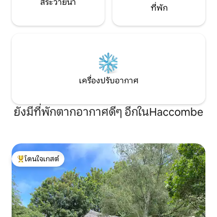
สระว่ายน้ำ
ที่พัก
เครื่องปรับอากาศ
ยังมีที่พักตากอากาศดีๆ อีกในHaccombe
โดนใจเกสต์
โดนใจเกสต์ที่สุด