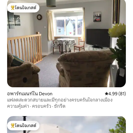
โดนใจเกสต์
โดนใจเกสต์ที่สุด
อพาร์ทเมนท์ใน Devon
คะแนนเฉลี่ย 4.
4.99 (81)
แฟลตสะดวกสบายและมีทุกอย่างครบครันใจกลางเมือง
ความคุ้มค่า
·
ครอบครัว
·
ซักรีด
โดนใจเกสต์
โดนใจเกสต์ที่สุด