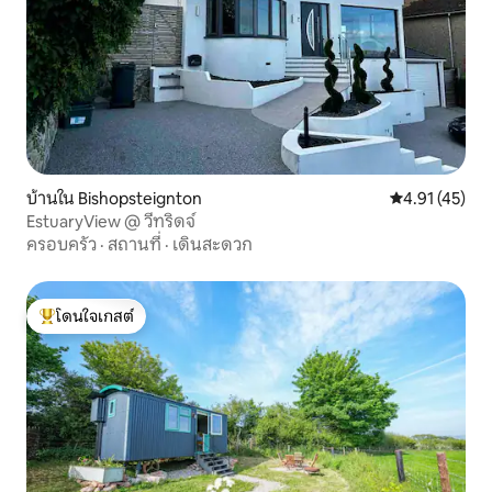
บ้านใน Bishopsteignton
คะแนนเฉลี่ย 4.
4.91 (45)
EstuaryView @ วีทริดจ์
ครอบครัว
·
สถานที่
·
เดินสะดวก
โดนใจเกสต์
โดนใจเกสต์ที่สุด