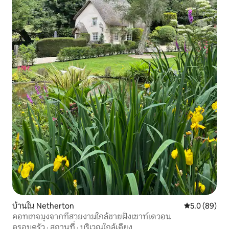
บ้านใน Netherton
คะแนนเฉลี่ย 5
5.0 (89)
คอทเทจมุงจากที่สวยงามใกล้ชายฝั่งเซาท์เดวอน
ครอบครัว
·
สถานที่
·
บริเวณใกล้เคียง