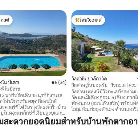
เกสต์
โดนใจเกสต์
์ที่สุด
โดนใจเกสต์ที่สุด
 40 รีวิว
วิลล่าใน ยาลีกาวัค
องใน บิเตซ
คะแนนเฉลี่ย 5 จาก 5, 34 รีวิว
5 (34)
วิลล่าหรูในบอดรัม | วิวทะเล | สระ
ฟีในบิเทซ
ตัว
วิลล่าหรูแห่งนี้มีวิวทะเลที่งดงา
 3 นาทีหรือเดิน 15 นาทีถึงทะเล
วัค และมีเตียงคู่รวม 5 เตียง ภายใน
ราให้บริการวันหยุดที่สงบใกล้
ห้องนอน (แบบเอ็นสวีท) พร้อมห้
คาเฟ่ที่ได้รับรางวัลธงสีฟ้า บ้าน
โถสุขภัณฑ์ของตัวเอง ด้านนอกวิ
อยู่ในคอมเพล็กซ์ที่เงียบสงบและ
เรือนรับรองที่อยู่ติดกันมีห้องนอ
สวนที่เปิดไปสู่สระว่ายน้ำกึ่ง
ามสะดวกยอดนิยมสำหรับบ้านพักตากอ
ห้องน้ำและโถสุขภัณฑ์ ห้องครัว แ
ระว่ายน้ำใช้ร่วมกันแต่ไม่ค่อย
สามารถใช้เป็นเตียงคู่ได้เมื่อเปิ
ามสะอาดเป็นสิ่งสำคัญที่สุด
สำหรับการพักผ่อน เป็นที่พักที่มี
 ที่พักของเราสะอาดเอี่ยมอ่อง