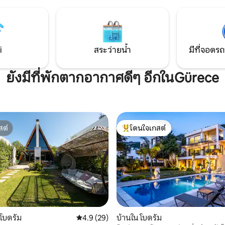
อินฟินิตี้ส่วนตัว ที่นี่คุณจะเพลิด
นของแม่คุณ ผู้เข้าพักพักในบ้าน
แสงแดดและระเบียง ห่างจากท่าเร
งตัวเอง ซึ่งแยกจากบ้านของเรา
วัคและร้านอาหาร 8 นาที วิลล่าที
มเป็นส่วนตัวและความสะดวกสบาย
ความสะดวกสบายและความเป็นส่
ช้าเพื่อสุขภาพและอาหารโฮมเมด
ฉันหวังว่าจะได้ต้อนรับคุณ!
i
สระว่ายน้ำ
มีที่จอดรถ
ยังมีที่พักตากอากาศดีๆ อีกในGürece
สต์
โดนใจเกสต์
สต์
โดนใจเกสต์ที่สุด
 โบดรัม
คะแนนเฉลี่ย 4.9 จาก 5, 29 รีวิว
4.9 (29)
บ้านใน โบดรัม