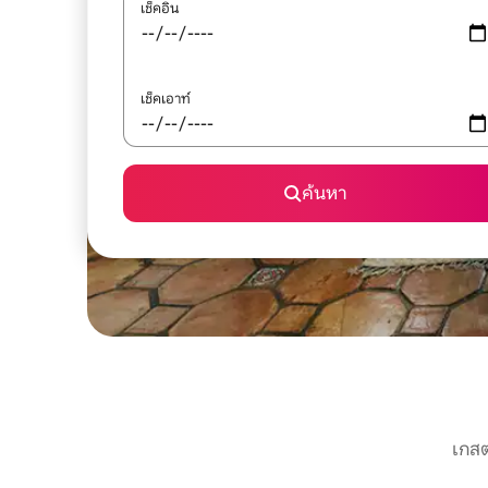
เช็คอิน
เช็คเอาท์
ค้นหา
เกสต