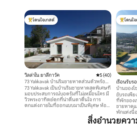
โดนใจเกสต์
โดนใจ
โดนใจเกสต์ที่สุด
โดนใจเกสต
วิลล่าใน ยาลีกาวัค
คะแนนเฉลี่ย 5 จาก 5,
5 (40)
73 Yalıkavak บ้านริมชายหาดส่วนตัวพร้อม
เรือนรับร
วิวพระอาทิตย์ตก
73 Yalıkavak เป็นบ้านริมชายหาดสุดพิเศษที่
บ้านของโซ
มอบประสบการณ์บอดรัมที่ไม่เหมือนใคร มี
ขับรถเพียง
วิวพระอาทิตย์ตกที่น่าตื่นตาตื่นใจ การ
ที่พักของเ
ตกแต่งภายในที่ออกแบบมาเป็นพิเศษ ห้อง
ชายหาดและ
ครัวแบบเปิดโล่ง สวน และสระว่ายน้ำขนาด
พักแห่งนี้
เล็กสำหรับการพักผ่อน บ้านหลังนี้ตั้งอยู่บน
ปลอดภัย มี
สิ่งอำนวยคว
ถนนริมชายฝั่งในระยะเดินเล่นถึงท่าเรือยาลี
โอลิมปิก ส
คาวัก โดดเด่นด้วยการอยู่ใกล้ร้านอาหาร
วุ่นวาย คว
มาก มีอาหารมื้อค่ำยาว การใช้ชีวิตกลางแจ้ง
สำหรับเรา