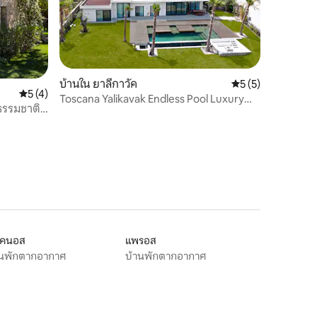
บ้านใน ยาลีกาวัค
คะแนนเฉลี่ย 5 จาก 5
5 (5)
คะแนนเฉลี่ย 5 จาก 5, 4 รีวิว
5 (4)
Toscana Yalikavak Endless Pool Luxury
 ธรรมชาติ
Villa Vacation
โคนอส
แพรอส
านพักตากอากาศ
บ้านพักตากอากาศ