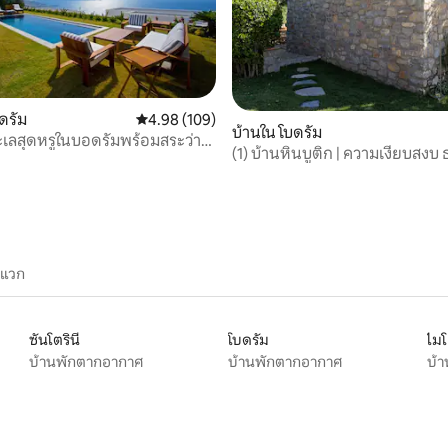
, 3 รีวิว
บดรัม
คะแนนเฉลี่ย 4.98 จาก 5, 109 รีวิว
4.98 (109)
บ้านใน โบดรัม
ทะเลสุดหรูในบอดรัมพร้อมสระว่าย
(1) บ้านหินบูติก | ความเงียบสงบ
และความสะดวกสบาย
ะแวก
ซันโตรินี
โบดรัม
ไม
บ้านพักตากอากาศ
บ้านพักตากอากาศ
บ้