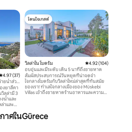
บ้านใน โบ
โดนใจเกสต์
โดนใจ
วิลล่าหรู
โดนใจเกสต์
โดนใจเกส
วิลล่า Lu
เงียบสงบข
ส่วนตัวให้
และสวนเข
เข้าพัก
ที่เงียบสงบ สระว่ายน้ำส่วนตัวที่มีเ
ทำความร้
วิลล่าใน โบดรัม
คะแนนเฉลี่ย 4.92 จาก 5, 
4.92 (104)
ในช่วงฤด
อบอุ่นและมีระดับ เดิน 5 นาทีถึงชายหาด
ที่น่ารื่นรมย์
คะแนนเฉลี่ย 4.97 จาก 5, 37 รีวิว
4.97 (37)
สัมผัสประสบการณ์วันหยุดที่น่าจดจำ
ยังหาดยาห
ใจกลางโบดรัมกับวิลล่าใหม่ล่าสุดที่ทันสมัย
ว่ายน้ำส่วน
ออกไปเพี
ของเรา! ทำเลใจกลางเมืองของ Müskebi
มของยาลีคา
โดยใช้เวล
Villas เข้าถึงชายหาดร้านอาหารและความ
วิลล่ามี 3
บันเทิงได้ง่าย เพลิดเพลินกับความเป็นส่วน
องน้ำและ
ตัวของสระว่ายน้ำและสวนของคุณเองใน
ลล่าและ
วิลล่าแต่ละหลังในขณะที่การตกแต่งภายใน
น 1 ห้อง
ากาศในGürece
ที่ได้รับการออกแบบอย่างพิถีพิถันของเราให้
ละโซฟาที่
ความสะดวกสบายสูงสุด พนักงานที่เป็นมิตร
ดออก เหมาะ
ของเราพร้อมให้บริการเสมอเพื่อให้แน่ใจว่า
สระว่ายน้ำ
คุณจะได้รับประสบการณ์ที่ดีที่สุดเท่าที่จะ