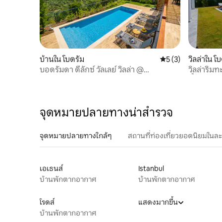
บ้านใน โบดรัม
คะแนนเฉลี่ย 5 จาก 5
5 (3)
วิลล่าใน โ
บอดรัมดา ดีลักซ์ วัลเลย์ วิลล่า @
วิลล่าริม
ekolia.bodrum
น้ำส่วนตัว
จุดหมายปลายทางน่าสำรวจ
จุดหมายปลายทางใกล้ๆ
สถานที่ท่องเที่ยวยอดนิยมในล
เอเธนส์
Istanbul
บ้านพักตากอากาศ
บ้านพักตากอากาศ
โรดส์
แสดงมากขึ้น
บ้านพักตากอากาศ