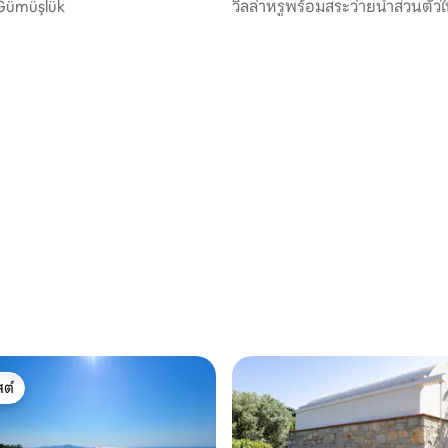
 Gümüşlük
วิลล่าหรูพร้อมสระว่ายน้ำส่วนตั
เมืองบอดรัม
72 รีวิว
ต์
ต์