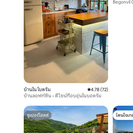
Begonvil
บ้านใน โบดรัม
คะแนนเฉลี่ย 4.78 จาก 5, 
4.78 (72)
บ้านลอฟท์หิน • ดีไซน์ที่อบอุ่นในบอดรัม
ซูเปอร์โฮสต์
โดนใจเกส
ซูเปอร์โฮสต์
โดนใจเกส