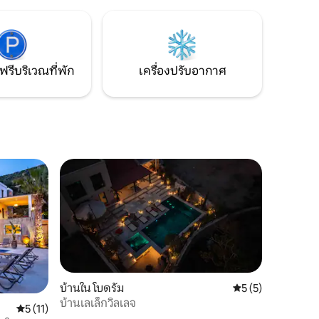
เพลินไปกับ
เป็นไปได้ จองที่พักแสนสงบที่ Müskebi Villas
ือยาลีคา
ตอนนี้เลย!
่สงบพร้อม
วนตัว
ฟรีบริเวณที่พัก
เครื่องปรับอากาศ
บ้านใน โบดรัม
คะแนนเฉลี่ย 5 จาก 5
5 (5)
บ้านเลเล็กวิลเลจ
คะแนนเฉลี่ย 5 จาก 5, 11 รีวิว
5 (11)