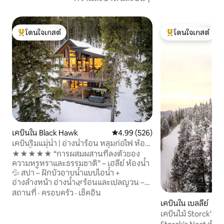
โดนใจเกสต์
โดนใจเกสต์
โดนใจเกสต์ที่สุด
โดนใจเกสต์ที่สุด
เคบินใน Black Hawk
คะแนนเฉลี่ย 4.99 จาก 5, 526 รีวิว
4.99 (526)
เคบินริมแม่น้ำ | อ่างน้ำร้อน หลุมก่อไฟ ห้อง
อาบน้ำไอน้ำ
★★★★★ “การผสมผสานที่ลงตัวของ
ความหรูหราและธรรมชาติ” – เฮลีย์ ห้องน้ำ
💦 สปา – ฝักบัวอาบน้ำแบบไอน้ำ +
อ่างล้างหน้า อ่างน้ำ🌿ร้อนและเปลญวน –
แช่ริมลำห้วยหรือโยกเยกบนต้นไม้ ช่วงเย็น
สถานที่
·
ครอบครัว
·
เช็คอิน
ที่🔥อบอุ่น – เตาผิงเตาย่างบาร์บีคิวเตาผิง
เคบินใน เบลลีย์
และเครื่องทำความร้อนในชั้น ความสะดวก
เคบินไม้ Storck's N
สบาย❄️สุดเจ๋ง – เครื่องปรับอากาศฤดูร้อน