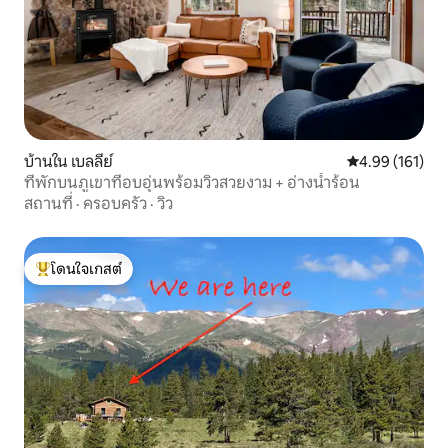
บ้านใน เบลลีย์
คะแนนเฉลี่ย 4.9
4.99 (161)
ที่พักบนภูเขาที่อบอุ่นพร้อมวิวสวยงาม + อ่างน้ำร้อน
สถานที่
·
ครอบครัว
·
วิว
โดนใจเกสต์
โดนใจเกสต์ที่สุด