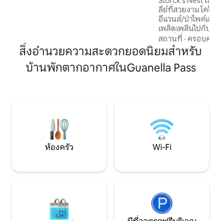
Storck's Nest เป็นกร
เหมาะสำหรับ🐾สัตว์เลี้ยงและครอบครัว –
ลีย์ที่สวยงาม โคโล
เส้นทางเดินเล่น Pack ’n Play เก้าอี้สูง WI-FI
อีแวนส์/ป่าไพค์แห่
📶 เร็ว – สตรีมซูมหรือถอดปลั๊ก 📍 10 นาที
เพลิดเพลินไปกับเส้
จาก ⭆ Nederland — mtn town &
หิมะปั่นจักรยานเส
สถานที่
·
ครอบครัว
adventure hub ➳ สูดลมหายใจให้ลึกเชื่อม
แมลงวันที่ยอดเยี่ยมใ
สิ่งอำนวยความสะดวกยอดนิยมสำหรับ
โยงกับสิ่งที่สำคัญอีกครั้ง ♡ แตะบันทึก -
เดนเวอร์ 1 ชั่วโมงห่างจ
การเข้าพักในเคบินที่น่าจดจำเริ่มต้นที่นี่
บ้านพักตากอากาศในGuanella Pass
เงียบสงบแห่งนี้มีเตี
เดี่ยวขนาดใหญ่พิเศ
แบบ 2 ห้อง ห้องคร
ซักรีด มี Wi-Fi Starlink ให้บริการทั่วทั้งเคบิน
อนุญาตให้นำสุนัขเข้า
เพิ่ม $25 ต่อสุนัข 
ห้องครัว
Wi-Fi