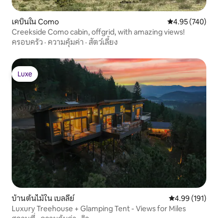
เคบินใน Como
คะแนนเฉลี่ย 4.9
4.95 (740)
Creekside Como cabin, offgrid, with amazing views!
ครอบครัว
·
ความคุ้มค่า
·
สัตว์เลี้ยง
Luxe
Luxe
บ้านต้นไม้ใน เบลลีย์
คะแนนเฉลี่ย 4.9
4.99 (191)
Luxury Treehouse + Glamping Tent - Views for Miles