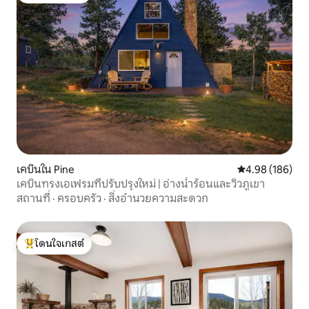
เคบินใน Pine
คะแนนเฉลี่ย 4.9
4.98 (186)
เคบินทรงเอเฟรมที่ปรับปรุงใหม่ | อ่างน้ำร้อนและวิวภูเขา
สถานที่
·
ครอบครัว
·
สิ่งอำนวยความสะดวก
โดนใจเกสต์
โดนใจเกสต์ที่สุด