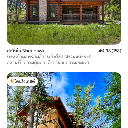
เคบินใน Black Hawk
คะแนนเฉลี่ย 4.9
4.98 (158)
ทุ่งหญ้ามูสพร้อมสิการเข้าถึงป่าสงวนแห่งชาติ
สถานที่
·
ความคุ้มค่า
·
สิ่งอำนวยความสะดวก
โดนใจเกสต์
โดนใจเกสต์ที่สุด