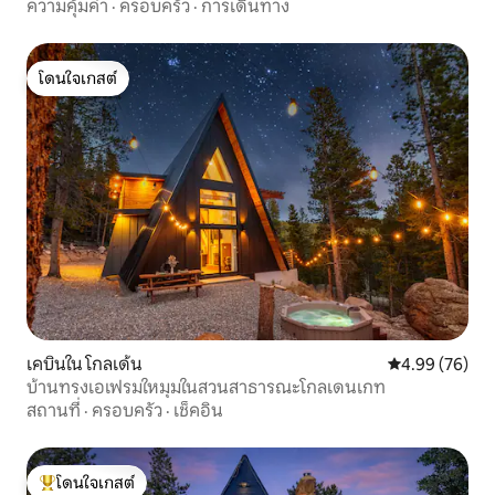
ดอลลาร์
ความคุ้มค่า
·
ครอบครัว
·
การเดินทาง
โดนใจเกสต์
โดนใจเกสต์
เคบินใน โกลเด้น
คะแนนเฉลี่ย 4.
4.99 (76)
บ้านทรงเอเฟรมใหมุมในสวนสาธารณะโกลเดนเกท
สถานที่
·
ครอบครัว
·
เช็คอิน
โดนใจเกสต์
โดนใจเกสต์ที่สุด