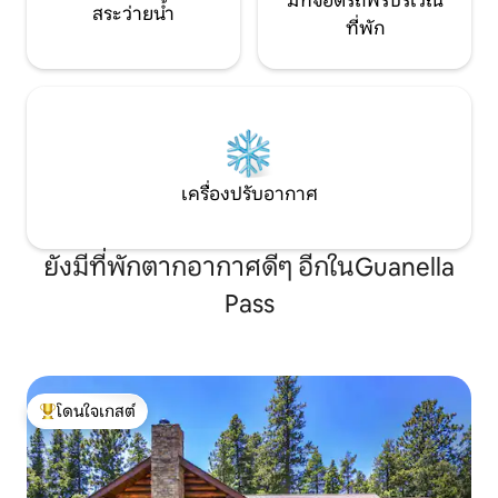
มีที่จอดรถฟรีบริเวณ
สระว่ายน้ำ
ที่พัก
เครื่องปรับอากาศ
ยังมีที่พักตากอากาศดีๆ อีกในGuanella
Pass
โดนใจเกสต์
โดนใจเกสต์ที่สุด