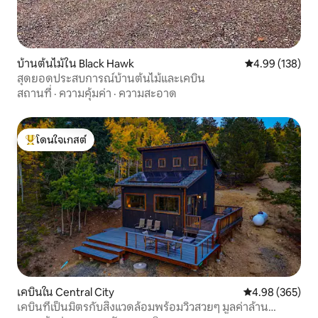
บ้านต้นไม้ใน Black Hawk
คะแนนเฉลี่ย 4.9
4.99 (138)
สุดยอดประสบการณ์บ้านต้นไม้และเคบิน
สถานที่
·
ความคุ้มค่า
·
ความสะอาด
โดนใจเกสต์
โดนใจเกสต์ที่สุด
เคบินใน Central City
คะแนนเฉลี่ย 4.98
4.98 (365)
เคบินที่เป็นมิตรกับสิ่งแวดล้อมพร้อมวิวสวยๆ มูลค่าล้าน