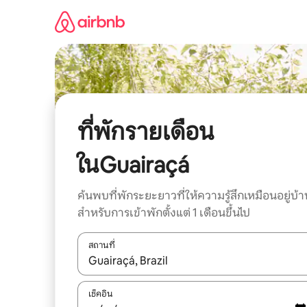
ข้าม
ไป
ยัง
เนื้อหา
ที่พักรายเดือน
ในGuairaçá
ค้นพบที่พักระยะยาวที่ให้ความรู้สึกเหมือนอยู่บ้า
สำหรับการเข้าพักตั้งแต่ 1 เดือนขึ้นไป
สถานที่
ใช้ลูกศรขึ้นลง หรือใช้การสัมผัสหรือปัด เพื่อสำรวจผ
เช็คอิน