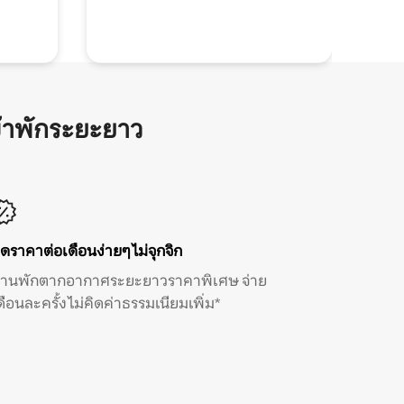
้าพักระยะยาว
ิดราคาต่อเดือนง่ายๆ ไม่จุกจิก
้านพักตากอากาศระยะยาวราคาพิเศษ จ่าย
ดือนละครั้ง ไม่คิดค่าธรรมเนียมเพิ่ม*