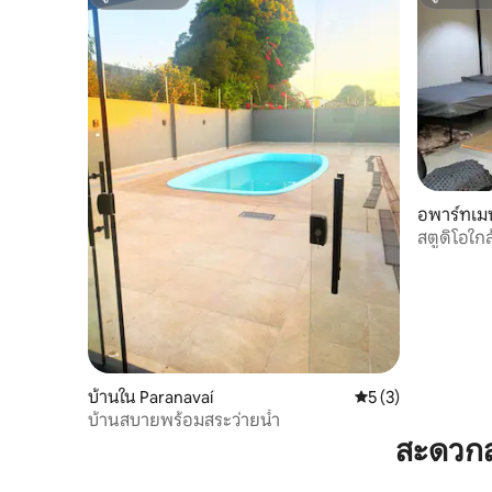
ซูเปอร์โฮสต์
ซูเปอร์โฮ
อพาร์ทเมน
สตูดิโอใก
บ้านใน Paranavaí
คะแนนเฉลี่ย 5 จาก 5
5 (3)
บ้านสบายพร้อมสระว่ายน้ำ
สะดวกส