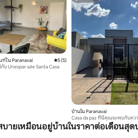
สต์
ซูเปอร์โฮสต์
ท์ใน Paranavaí
คะแนนเฉลี่ย 5 จาก 5, 5 รีวิว
5 (5)
ล้กับ Unespar และ Santa Casa
, 3 รีวิว
บ้านใน Paranavaí
Casa da paz ที่นี่คุณจะพบกับค
ความปลอดภัย
บายเหมือนอยู่บ้านในราคาต่อเดือนสุด