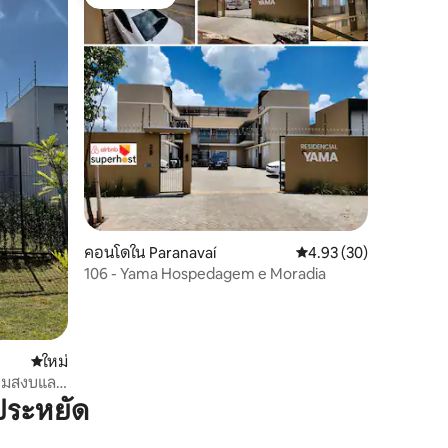
โดนใจเกสต์
คอนโดใน Paranavaí
คะแนนเฉลี่ย 4.93 จาก 5,
4.93 (30)
106 - Yama Hospedagem e Moradia
ที่พักใหม่
ใหม่
วามสงบและ
ประหยัด