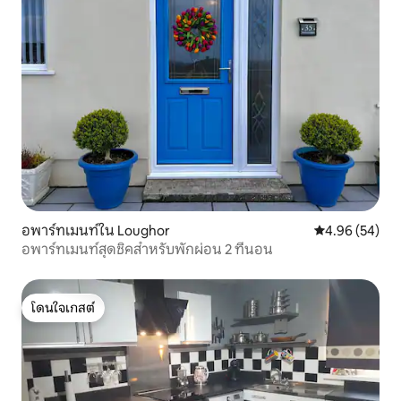
อพาร์ทเมนท์ใน Loughor
คะแนนเฉลี่ย 4.
4.96 (54)
อพาร์ทเมนท์สุดชิคสำหรับพักผ่อน 2 ที่นอน
โดนใจเกสต์
โดนใจเกสต์