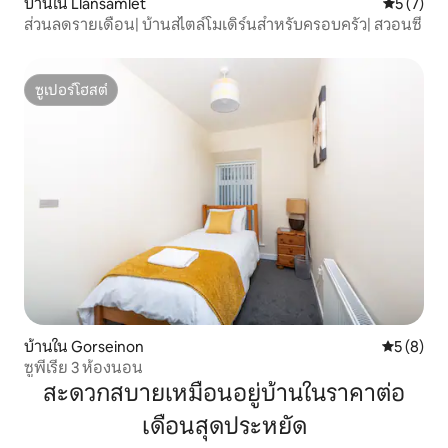
บ้านใน Llansamlet
คะแนนเฉลี่
5 (7)
ส่วนลดรายเดือน| บ้านสไตล์โมเดิร์นสำหรับครอบครัว| สวอนซี
ซูเปอร์โฮสต์
ซูเปอร์โฮสต์
บ้านใน Gorseinon
คะแนนเฉลี่
5 (8)
ซูพีเรีย 3 ห้องนอน
สะดวกสบายเหมือนอยู่บ้านในราคาต่อ
เดือนสุดประหยัด