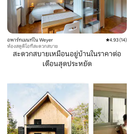
อพาร์ทเมนท์ใน Weyer
คะแนนเฉลี่ย 4.
4.93 (14)
ห้องสตูดิโอที่สะดวกสบาย
สะดวกสบายเหมือนอยู่บ้านในราคาต่อ
เดือนสุดประหยัด