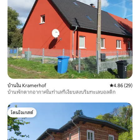
บ้านใน Kramerhof
คะแนนเฉลี่ย 4.
4.86 (29)
บ้านพักตากอากาศในทำเลที่เงียบสงบริมทะเลบอลติก
โดนใจเกสต์
โดนใจเกสต์