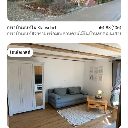
อพาร์ทเมนท์ใน Klausdorf
คะแนนเฉลี่ย 4.8
4.83 (106)
อพาร์ทเมนท์สวยงามพร้อมเพดานคานไม้ในบ้านลอตเซนเฮาส์
โดนใจเกสต์
โดนใจเกสต์