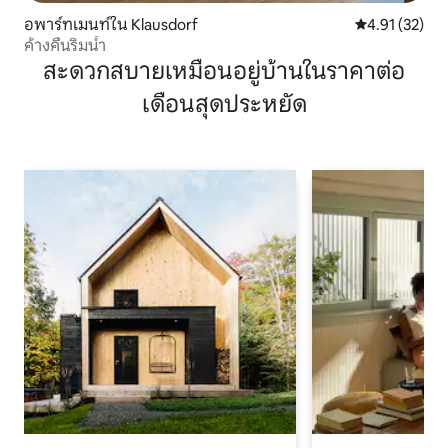
อพาร์ทเมนท์ใน Klausdorf
คะแนนเฉลี่ย 4.
4.91 (32)
ค้างคืนริมน้ำ
สะดวกสบายเหมือนอยู่บ้านในราคาต่อ
เดือนสุดประหยัด