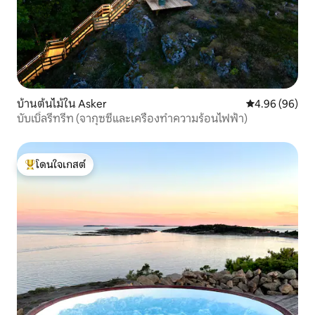
บ้านต้นไม้ใน Asker
คะแนนเฉลี่ย 4.9
4.96 (96)
บับเบิ้ลรีทรีท (จากุซซี่และเครื่องทำความร้อนไฟฟ้า)
โดนใจเกสต์
โดนใจเกสต์ที่สุด