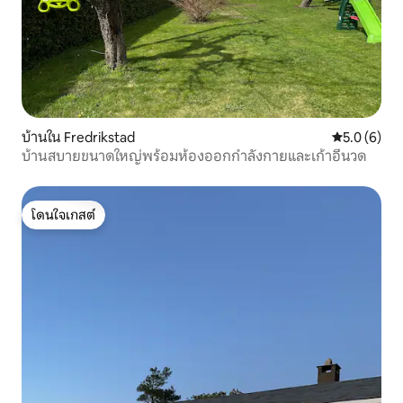
บ้านใน Fredrikstad
คะแนนเฉลี่ย 
5.0 (6)
บ้านสบายขนาดใหญ่พร้อมห้องออกกำลังกายและเก้าอี้นวด
โดนใจเกสต์
โดนใจเกสต์