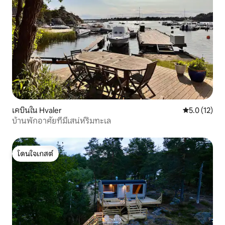
เคบินใน Hvaler
คะแนนเฉลี่ย 5
5.0 (12)
บ้านพักอาศัยที่มีเสน่ห์ริมทะเล
โดนใจเกสต์
โดนใจเกสต์