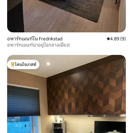
อพาร์ทเมนท์ใน Fredrikstad
คะแนนเฉลี่ย 4
4.89 (9)
อพาร์ทเมนท์น่าอยู่ใจกลางเมือง!
โดนใจเกสต์
โดนใจเกสต์ที่สุด