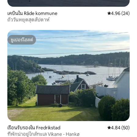
เคบินใน Råde kommune
คะแนนเฉลี่ย 4.
4.96 (24)
ถั่ววันหยุดสุดสัปดาห์
ซูเปอร์โฮสต์
ซูเปอร์โฮสต์
เรือนรับรองใน Fredrikstad
คะแนนเฉลี่ย 4.
4.84 (50)
ที่พักน่าอยู่ใกล้ทะเล Vikane - Hankø