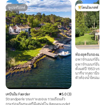
ซูเปอร์โฮสต์
โดนใจเกสต์
ซูเปอร์โฮสต์
โดนใจเกสต์ที่สุด
ห้องชุดรับรองแขกใ
tad
อพาร์ทเมนท์ชั้นใต
Kråkerøy พร้อมส
อพาร์ทเมนท์ชั้นใต
ตั้งแต่ปี 1953 บรรย
นาทีจากสถานีรถไฟ
ตัวห้องน้ำใหม่และ
อินเทอร์เน็ตและทีวี บ้านพักแห่งนี้ตั้งอยู่ใ
สภาพแวดล้อมที่เง
มากมายสำหรับการเด
เคบินใน Færder
คะแนนเฉลี่ย 5.0 จาก 5, 3 รีวิว
5.0 (3)
ในทะเล ใจกลางเมืองของเฟรดริคสตัดและ
Strandperle บนเกาะเยอเม รวมเรือแล้ว
วิทยาลัยอยู่ห่างออ
กระท่อมริมทะเลที่มีเสน่ห์ใน Røssesundet
การเดินเท้า 5 นาทีถึงเรือข้ามฟากฟรีที่พา