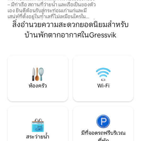
– มีท่าเรือ สถานที่ว่ายน้ำ และเรือเป็นของตัว
คุณไปยังเมืองเก่าหรื
เอง ยินดีต้อนรับสู่กระท่อมเก่าแก่และมี
ต้องการให้ผู้เข้าพั
เสน่ห์ที่ตั้งอยู่ในทำเลที่ไม่เหมือนใครใน
อยู่ที่บ้าน ห้องน้ำ
ใจกลางหมู่เกาะที่สวยงามของเวสต์โฟลด์ ที่
สิ่งอำนวยความสะดวกยอดนิยมสำหรับ
ตกลง
นี่คุณจะพักอยู่ห่างจากทะเลเพียงประมาณ
บ้านพักตากอากาศในGressvik
20 เมตรใน Røssesundet ที่งดงามบนเกาะ
Tjøme ล้อมรอบด้วยหินสวาเบิร์ก น้ำเกลือ
และบรรยากาศฤดูร้อนที่แท้จริง ที่พักมี
สนามหญ้ากว้างใหญ่และมีแสงแดดส่องถึง
ซึ่งเหมาะสำหรับการเล่น การพักผ่อน และ
วันฤดูร้อนที่ยาวนาน คุณมีพื้นที่ว่ายน้ำส่วน
ตัวพร้อมกระดานกระโดดและท่าเรือส่วน
ตัว รวมถึงเรือ Zodiac Medline 580 พร้อม
เครื่องยนต์ Evinrude 115 แรงม้า
ห้องครัว
Wi-Fi
มีที่จอดรถฟรีบริเวณ
สระว่ายน้ำ
ที่พัก