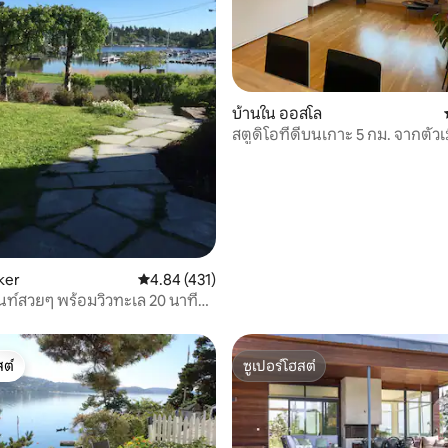
 15 รีวิว
บ้านใน ออสโล
สตูดิโอที่ดีบนเกาะ 5 กม. จากตัว
ker
คะแนนเฉลี่ย 4.84 จาก 5, 431 รีวิว
4.84 (431)
ท์สวยๆ พร้อมวิวทะเล 20 นาที
ล
ต์
ซูเปอร์โฮสต์
ต์
ซูเปอร์โฮสต์