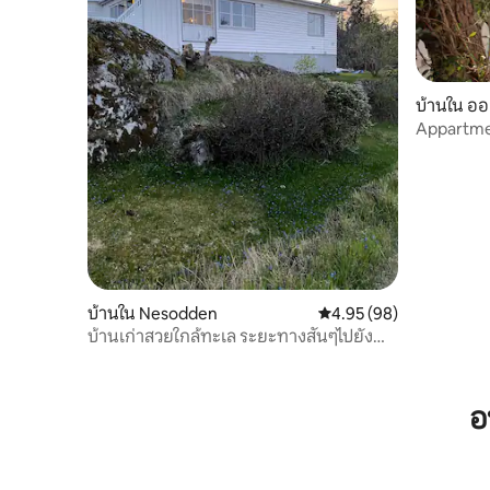
บ้านใน ออ
Appartme
บ้านใน Nesodden
คะแนนเฉลี่ย 4.95 จาก 5, 
4.95 (98)
บ้านเก่าสวยใกล้ทะเล ระยะทางสั้นๆไปยัง
ออสโล
อ