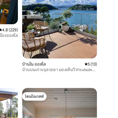
คะแนนเฉลี่ย 4.8 จาก 5, 229 รีวิว
4.8 (229)
เมืองออสโล
บ้านใน ออสโล
คะแนนเฉลี่ย 5 จาก 5,
5 (13)
บ้านบนเกาะอุลวอยา มองเห็นวิวทะเลและ
อยู่ห่างจากใจกลางเมือง 10 นาที
โดนใจเกสต์
โดนใจเกสต์