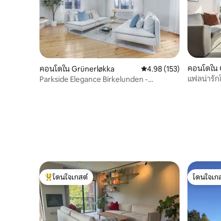
คอนโดใน 
คอนโดใน Grünerløkka
คะแนนเฉลี่ย 4.98 จาก 5, 1
4.98 (153)
แฟลน่ารัก
Parkside Elegance Birkelunden -
Grunerløkka สุดหรู
โดนใจเกสต์
โดนใจเกส
โดนใจเกสต์ที่สุด
โดนใจเกส