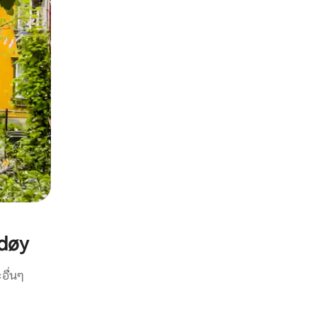
døy
อื่นๆ