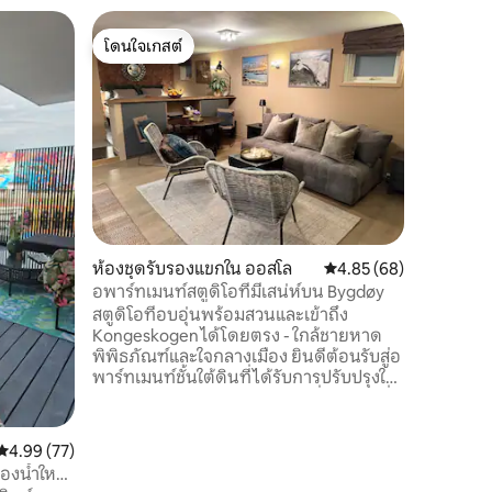
คอนโดใน
โดนใจเกสต์
โดนใจเก
ลอฟท์ทัน
โดนใจเกสต์
โดนใจเก
สนามส่วน
อพาร์ทเม
ปรับปรุงให
หนึ่งในอา
เงียบสงบ
แม้จะอยู่ใจกลาง
ระเบียง ทำเลที่สมบูรณ์แบบ: สถานีกลาง
รถไฟสนาม
ร้านอาหาร
(+ ร้านขา
ห้องชุดรับรองแขกใน ออสโล
คะแนนเฉลี่ย 4.85 จาก 5,
4.85 (68)
ครัวพร้อม
ลิกซ์ ++ ห้องซักรีดฟรีภายในอพาร์ทเมนท์
อพาร์ทเมนท์สตูดิโอที่มีเสน่ห์บน Bygdøy
ห้องน้ำพร
สตูดิโอที่อบอุ่นพร้อมสวนและเข้าถึง
Kongeskogen ได้โดยตรง - ใกล้ชายหาด
พิพิธภัณฑ์และใจกลางเมือง ยินดีต้อนรับสู่อ
พาร์ทเมนท์ชั้นใต้ดินที่ได้รับการปรับปรุงใหม่
และมีเสน่ห์ของเราบน Bygdøy ที่สวยงามซึ่ง
เป็นหนึ่งในพื้นที่ที่น่าสนใจที่สุดของออสโล อ
พาร์ทเมนท์มีห้องนอนแยกต่างหากหนึ่ง
คะแนนเฉลี่ย 4.99 จาก 5, 77 รีวิว
4.99 (77)
ห้องพร้อมเตียงคู่ขนาดใหญ่และสะดวก
้องน้ำใหม่
สบายรวมถึงห้องนั่งเล่นที่มีเตียงโซฟาคู่ซึ่ง