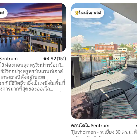
ต์
โดนใจเกสต์
ต์
โดนใจเกสต์ที่สุด
Sentrum
คะแนนเฉลี่ย 4.92 จาก 5, 151 รีวิว
4.92 (151)
์ 3 ห้องนอนสุดหรูริมน้ำพร้อมวิว
52 รีวิว
ย์ตก
ใช้ชีวิตอย่างหรูหราในเพนท์เฮาส์
พิเศษแห่งนี้ตั้งอยู่ในเขต
ที่มีชีวิตชีวาซึ่งเป็นหนึ่งในพื้นที่
ต้องการมากที่สุดของออสโล
กับวิวพระอาทิตย์ตกดินที่น่าทึ่ง
นตัวของคุณ อพาร์ทเมนท์
ห่งนี้รองรับผู้เข้าพักได้สูงสุด 6
งนอนที่หรูหรา 3 ห้องแต่ละห้อง
 นอกจากนี้ยังมีห้องน้ำ 1.5 ห้อง
ซักผ้าและเครื่องอบผ้า ห้องครัว
คอนโดใน Sentrum
รณ์ครบครันและเฟอร์นิเจอร์
Tjuvholmen - ระเบียง 30 ตร.ม. ห
่วยให้มั่นใจได้ว่าการเข้าพักจะ