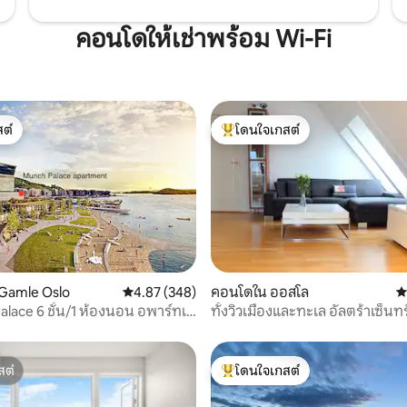
คอนโดให้เช่าพร้อม Wi-Fi
ต์
โดนใจเกสต์
ต์
โดนใจเกสต์ที่สุด
15 รีวิว
Gamle Oslo
คะแนนเฉลี่ย 4.87 จาก 5, 348 รีวิว
4.87 (348)
คอนโดใน ออสโล
ค
ace 6 ชั้น/1 ห้องนอน อพาร์ทเม
ทั้งวิวเมืองและทะเล อัลตร้าเซ็นท
เมือง มีระเบียงและระเบียง
ลิฟท์
สต์
โดนใจเกสต์
สต์
โดนใจเกสต์ที่สุด