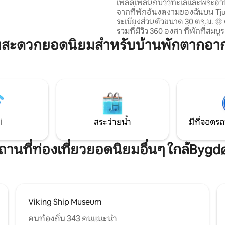
และวิวทะเล
เพลิดเพลินกับวิวทะเลและพระอา
ยและมีสไตล์
จากที่พักอันงดงามของฉันบน T
ระเบียงส่วนตัวขนาด 30 ตร.ม. 🌞
รวมที่มีวิว 360 องศา ที่พักที่สมบูรณ์แบบและ
สัมผัสออสโล อพาร์ทเมนท์มีสีสันสดใส มี
มสะดวกยอดนิยมสำหรับบ้านพักตากอา
ห้องน้ำใหม่ (มิถุนายน 2006) ห้อง
สมัย และหน้าต่างบานใหญ่ ตั้งอยู่ในย่านสุด
พิเศษที่มีร้านอาหาร บาร์ และแหล
เที่ยวทางวัฒนธรรมที่ดีที่สุดในเมื
จากท่าเรือและชายหาดเพียงไม่กี่ก
เพลิดเพลินกับอาหารหรือผ่อนคล
เครื่องดื่ม - ทั้งหมดอยู่หน้าประ
ขอต้อนรับสู่เมืองออสโล!
i
สระว่ายน้ำ
มีที่จอดรถ
ถานที่ท่องเที่ยวยอดนิยมอื่นๆ ใกล้Bygd
Viking Ship Museum
คนท้องถิ่น 343 คนแนะนำ