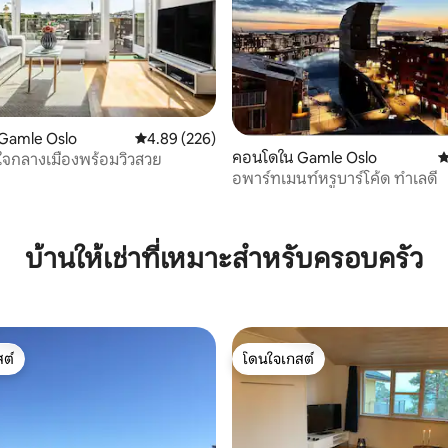
Gamle Oslo
คะแนนเฉลี่ย 4.89 จาก 5, 226 รีวิว
4.89 (226)
53 รีวิว
คอนโดใน Gamle Oslo
ค
ใจกลางเมืองพร้อมวิวสวย
อพาร์ทเมนท์หรูบาร์โค้ด ทำเลดี
บ้านให้เช่าที่เหมาะสำหรับครอบครัว
ต์
โดนใจเกสต์
ต์
โดนใจเกสต์