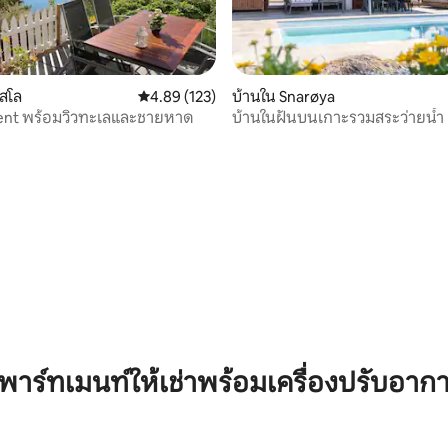
สโล
คะแนนเฉลี่ย 4.89 จาก 5, 123 รีวิว
4.89 (123)
บ้านใน Snarøya
nt พร้อมวิวทะเลและชายหาด
บ้านในฝันบนเกาะรวมสระว่ายน้ำ
98 รีวิว
พาร์ทเมนท์ให้เช่าพร้อมเครื่องปรับอาก