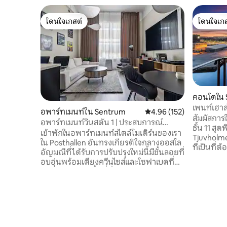
โดนใจเกสต์
โดนใจเกส
โดนใจเกสต์
โดนใจเกส
คอนโดใน 
เพนท์เฮาส
อพาร์ทเมนท์ใน Sentrum
คะแนนเฉลี่ย 4.96 จาก 5, 1
4.96 (152)
พระอาทิต
สัมผัสการ
อพาร์ทเมนท์วินสตัน 1 | ประสบการณ์
ชั้น 11 สุด
หรูหราและดีไซน์เนอร์
เข้าพักในอพาร์ทเมนท์สไตล์โมเดิร์นของเรา
Tjuvholmen 
ใน Posthallen อันทรงเกียรติใจกลางออสโล
ที่เป็นที่
อัญมณีที่ได้รับการปรับปรุงใหม่นี้มีชั้นลอยที่
เพลิดเพลิน
อบอุ่นพร้อมเตียงควีนไซส์และโซฟาเบดที่
จากระเบียงส่ว
สะดวกสบายในพื้นที่นั่งเล่น เพลิดเพลินกับ
กว้างขวางแ
ห้องนั่งเล่นที่กว้างขวางห้องครัวที่มีอุปกรณ์
คนด้วยห้อ
ครบครัน Wi-Fi ฟรีและทีวีขนาด 98 นิ้วเพื่อ
มีเตียงคู่
ประสบการณ์การชมภาพยนตร์ อพาร์ทเม
พร้อมเครื่อง
นท์แห่งนี้ตั้งอยู่ในทำเลที่สมบูรณ์แบบใกล้กับ
ที่มีอุปก
ที่พักที่ดีที่สุดของออสโล - ร้านอาหารร้าน
คุณภาพสูงช