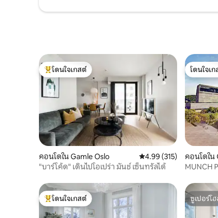
โดนใจเกสต์
โดนใจเกส
โดนใจเกสต์ที่สุด
โดนใจเกส
คอนโดใน Gamle Oslo
คะแนนเฉลี่ย 4.99 จาก 5, 3
4.99 (315)
คอนโดใน 
"บาร์โค้ด" เดินไปโอเปร่า มันช์ เซ็นทรัลได้
MUNCH Pal
นท์ใจกลาง
ดาดฟ้า
โดนใจเกสต์
ซูเปอร์โฮ
โดนใจเกสต์ที่สุด
ซูเปอร์โฮ