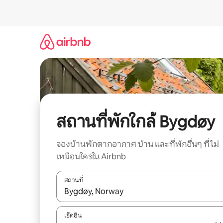
ข้าม
ไป
ยัง
เนื้อหา
สถานที่พักใกล้ Bygdøy
จองบ้านพักตากอากาศ บ้าน และที่พักอื่นๆ ที่ไม่
เหมือนใครใน Airbnb
สถานที่
ใช้ลูกศรขึ้นลง หรือใช้การสัมผัสหรือปัด เพื่อสำรวจผ
เช็คอิน