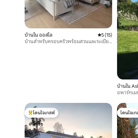
บ้านใน ออสโล
คะแนนเฉลี่ย 5 จาก 5,
5 (15)
บ้านสำหรับครอบครัวพร้อมสวนและระเบียง
บนดาดฟ้า
บ้านใน As
อพาร์ทเมน
นอกออสโ
โดนใจเกสต์
โดนใจเกส
โดนใจเกสต์ที่สุด
โดนใจเกส