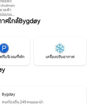
ทิตย์ตก
เหมาะสำหรับผู้เข้าพักสูงสุด 4 คนอพาร์ทเม
juvholmen
นท์มีทางเข้าของตัวเองจากสวนและอยู่ติด
 ดาดฟ้า
กับ Kongeskogen และเข้าถึงเส้นทางเดิน
ป่าได้โดยตรง
กาศใกล้Bygdøy
ครัวทัน
่งท่อง
อง ห่าง
้าว
ายไปกับ
ตูของคุณ
ฟรีบริเวณที่พัก
เครื่องปรับอากาศ
øy
Bygdøy
คนท้องถิ่น 249 คนแนะนำ