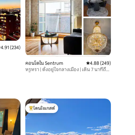
ะแนนเฉลี่ย 4.91 จาก 5, 234 รีวิว
4.91 (234)
คอนโดใน Sentrum
คะแนนเฉลี่ย 4.88 จาก 5, 
4.88 (249)
หรูหรา | ตั้งอยู่ใจกลางเมือง | เดิน 7 นาทีถึง
ออสโล S | Wi-Fi | 24/7
โดนใจเกสต์
โดนใจเกสต์ที่สุด