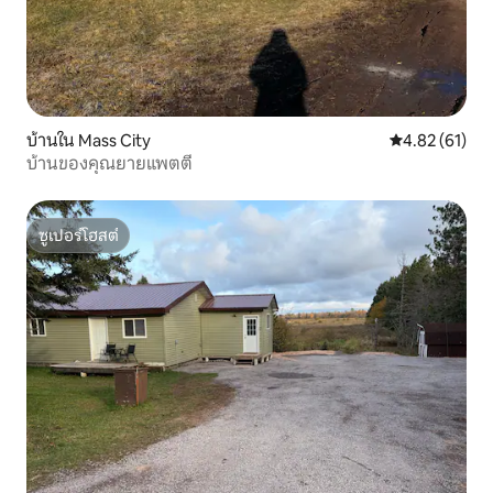
บ้านใน Mass City
คะแนนเฉลี่ย 4.
4.82 (61)
บ้านของคุณยายแพตตี้
ซูเปอร์โฮสต์
ซูเปอร์โฮสต์