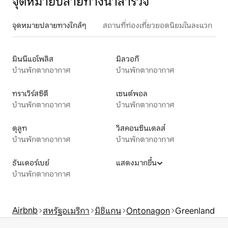
จุดหมายปลายทางน่าสำรวจ
จุดหมายปลายทางใกล้ๆ
สถานที่ท่องเที่ยวยอดนิยมในละแวก
มินนีแอโพลิส
มิลวอกี
บ้านพักตากอากาศ
บ้านพักตากอากาศ
ทราเวิร์สซิตี
เซนต์พอล
บ้านพักตากอากาศ
บ้านพักตากอากาศ
ดุลูท
วิสคอนซินเดลส์
บ้านพักตากอากาศ
บ้านพักตากอากาศ
ธันเดอร์เบย์
แสดงมากขึ้น
บ้านพักตากอากาศ
Airbnb
สหรัฐอเมริกา
มิชิแกน
Ontonagon
Greenland