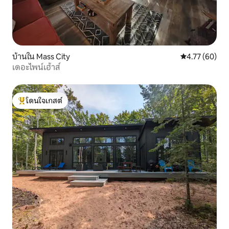
บ้านใน Mass City
คะแนนเฉลี่ย 4.
4.77 (60)
เดอะไพน์เฮ้าส์
โดนใจเกสต์
โดนใจเกสต์ที่สุด