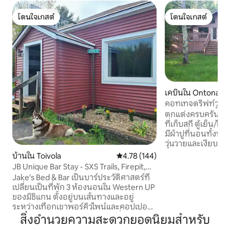
โดนใจเกสต์
โดนใจเกสต์
โดนใจเกสต์
โดนใจเกสต์
เคบินใน Ontonago
คอทเทจดริฟท์วูดช
ตกแต่งครบครัน Wi-Fi/ดีวีดี เตาผิงแบบแก๊ส
ที่เก็บสกี ตู้เย็น/ไ
มีผ้าปูที่นอนทั้งหมด หลบหนีจากโลก
วุ่นวายและเงียบส
อันเงียบสงบของเทือก
บ้านใน Toivola
คะแนนเฉลี่ย 4.78 จาก 5, 144 รีวิว
4.78 (144)
สุดของเลคซูพีเรียร
JB Unique Bar Stay - SXS Trails, Firepit,
ว่ายน้ำที่ชายหาดส่
สนุกกันเป็นกลุ่ม!
Jake's Bed & Bar เป็นบาร์ประวัติศาสตร์ที่
และสโนว์โมบิล ล่อ
เปลี่ยนเป็นที่พัก 3 ห้องนอนใน Western UP
ตั้งแคมป์และการเด
ของมิชิแกน ตั้งอยู่บนเส้นทางและอยู่
100 แห่ง Lighthou
ระหว่างเทือกเขาพอร์คิวไพน์และคอปเปอร์
พิพิธภัณฑ์ประวัติศาส
ฮาร์เบอร์ เหมาะสำหรับเป็นฐานที่พักสำหรับ
สิ่งอำนวยความสะดวกยอดนิยมสำหรับ
เล่นสกีที่มีการวิ่ง 14 ครั้ง Call
การผจญภัย 3 ห้องนอน/1.5 ห้องน้ำ/8