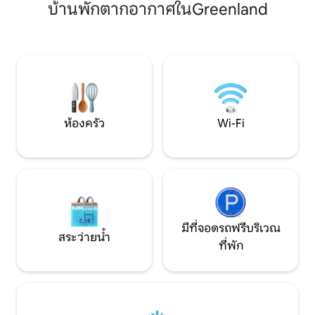
infou
บ้านพักตากอากาศในGreenland
เตียง บาร์ Wi-Fi และทีวีสตรีมมิ่ง ห้องครัว
เครื่องล้างจาน เครื่องซักผ้า/เครื่องอบผ้า
หลุมก่อไฟเตาย่างโพรเพน คาราโอเกะ
กอล์ฟพัตต์ปิงปอง เหมาะสำหรับสัตว์เลี้ยง
ทางเดิน เข้าถึงทะเลสาบ น้ำตก ชายหาด
และสนามกอล์ฟได้ง่าย จอดรถเทรลเลอร์
ของคุณและขับตรงจากที่พัก
ห้องครัว
Wi-Fi
มีที่จอดรถฟรีบริเวณ
สระว่ายน้ำ
ที่พัก