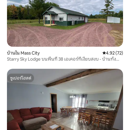
บ้านใน Mass City
คะแนนเฉลี่ย 4.
4.92 (72)
Starry Sky Lodge บนพื้นที่ 38 เอเคอร์ที่เงียบสงบ - บ้านทั้ง
หลัง
ซูเปอร์โฮสต์
ซูเปอร์โฮสต์