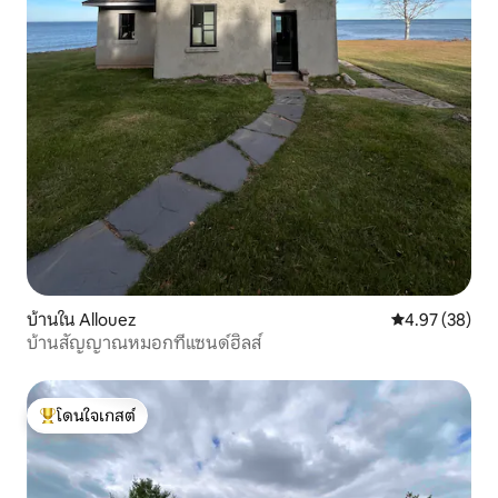
บ้านใน Allouez
คะแนนเฉลี่ย 4.
4.97 (38)
บ้านสัญญาณหมอกที่แซนด์ฮิลส์
โดนใจเกสต์
โดนใจเกสต์ที่สุด