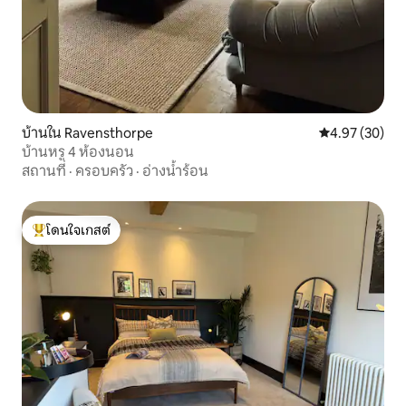
บ้านใน Ravensthorpe
คะแนนเฉลี่ย 4.
4.97 (30)
บ้านหรู 4 ห้องนอน
สถานที่
·
ครอบครัว
·
อ่างน้ำร้อน
โดนใจเกสต์
โดนใจเกสต์ที่สุด