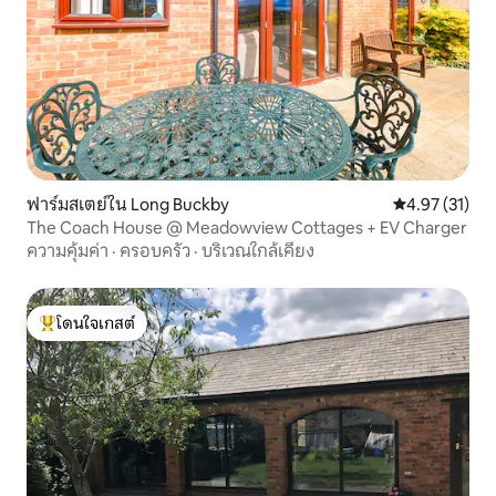
ฟาร์มสเตย์ใน Long Buckby
คะแนนเฉลี่ย 4.
4.97 (31)
The Coach House @ Meadowview Cottages + EV Charger
ความคุ้มค่า
·
ครอบครัว
·
บริเวณใกล้เคียง
โดนใจเกสต์
โดนใจเกสต์ที่สุด