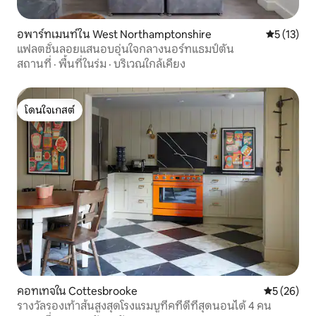
อพาร์ทเมนท์ใน West Northamptonshire
คะแนนเฉลี่ย
5 (13)
แฟลตชั้นลอยแสนอบอุ่นใจกลางนอร์ทแธมป์ตัน
สถานที่
·
พื้นที่ในร่ม
·
บริเวณใกล้เคียง
โดนใจเกสต์
โดนใจเกสต์
คอทเทจใน Cottesbrooke
คะแนนเฉลี่ย
5 (26)
รางวัลรองเท้าส้นสูงสุดโรงแรมบูทีคที่ดีที่สุดนอนได้ 4 คน