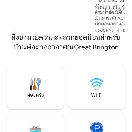
อ่างน้ำร้อนส่วนต
อินเทอร์เน็ตไฟเบอร์ 100MB + โซนทำงาน •
The Fuller's Shed
ผู้ใหญ่เท่านั้น ผู้เ
ศิลปะดั้งเดิม • ผ้าปูที่นอนหรูหรา • เน็ตฟ
ห้ามนำสัตว์เลี้ยงเข้าพัก ที่พักที่อบอุ
ลิกซ์ดิสนีย์และ Xbox ฟรี • อเมซอนมิวสิค •
เป็นสวรรค์โรแมนติก
เครื่องปรับอากาศ + เครื่องทำความร้อนใต้
พักผ่อนอย่างสงบ
พื้น
หรูหราได้รับการออ
ครอบครัว
·
ความคุ้
และมีสิ่งอำนวยคว
สิ่งอำนวยความสะดวกยอดนิยมสำหรับ
นอกระเบียงที่มีหลั
บ้านพักตากอากาศในGreat Brington
ส่วนตัว ชิงช้า ฝักบ
และพื้นที่รับประท
นั่งสบายๆ และผ่อนคลายได้ 
ต้องการดูดาว เดินเล
เป็นสถานที่เงียบสงบ
พระอาทิตย์ตกที่สว
เหนือชนบทที่เป็นเน
กา
ห้องครัว
Wi-Fi