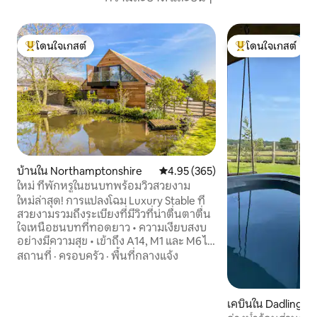
โดนใจเกสต์
โดนใจเกสต์
โดนใจเกสต์ที่สุด
โดนใจเกสต์ที่สุด
บ้านใน Northamptonshire
คะแนนเฉลี่ย 4.95 จาก 5, 365 รีวิว
4.95 (365)
ใหม่ ที่พักหรูในชนบทพร้อมวิวสวยงาม
ใหม่ล่าสุด! การแปลงโฉม Luxury Stable ที่
สวยงามรวมถึงระเบียงที่มีวิวที่น่าตื่นตาตื่น
ใจเหนือชนบทที่ทอดยาว • ความเงียบสงบ
อย่างมีความสุข • เข้าถึง A14, M1 และ M6 ได้
ง่าย • 10 นาทีถึงมาร์เก็ตฮาร์โบโรห์ • เตียงซู
สถานที่
·
ครอบครัว
·
พื้นที่กลางแจ้ง
เปอร์คิงไซส์ขนาดใหญ่ 2 หลัง - สามารถแบ่ง
เป็นเตียงเดี่ยวได้ 4 คน • เตียงโซฟา - นอน
ได้สูงสุด 6 คน ขอให้มีความสุข: • ห้องครัว
เคบินใน Dadlingto
สำหรับครอบครัวที่มีอุปกรณ์ครบครัน •