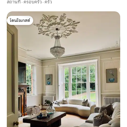
สถานที่
·
ครอบครัว
·
ครัว
โดนใจเกสต์
โดนใจเกสต์