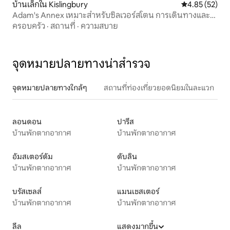
บ้านเล็กใน Kislingbury
คะแนนเฉลี่ย 4.
4.85 (52)
Adam's Annex เหมาะสำหรับซิลเวอร์สโตน การเดินทางและ
การเดินเล่น
ครอบครัว
·
สถานที่
·
ความสบาย
จุดหมายปลายทางน่าสำรวจ
จุดหมายปลายทางใกล้ๆ
สถานที่ท่องเที่ยวยอดนิยมในละแวก
ลอนดอน
ปารีส
บ้านพักตากอากาศ
บ้านพักตากอากาศ
อัมสเตอร์ดัม
ดับลิน
บ้านพักตากอากาศ
บ้านพักตากอากาศ
บรัสเซลส์
แมนเชสเตอร์
บ้านพักตากอากาศ
บ้านพักตากอากาศ
ลีล
แสดงมากขึ้น