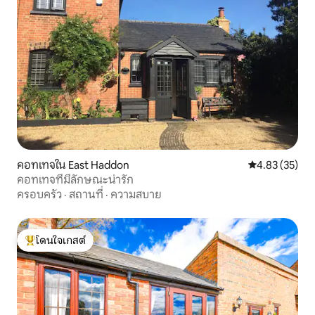
คอทเทจใน East Haddon
คะแนนเฉลี่ย 4.
4.83 (35)
คอทเทจที่มีลักษณะน่ารัก
ครอบครัว
·
สถานที่
·
ความสบาย
โดนใจเกสต์
โดนใจเกสต์ที่สุด