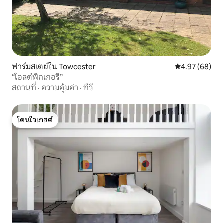
ฟาร์มสเตย์ใน Towcester
คะแนนเฉลี่ย 4.
4.97 (68)
“โอลด์พิกเกอรี่”
สถานที่
·
ความคุ้มค่า
·
ทีวี
โดนใจเกสต์
โดนใจเกสต์