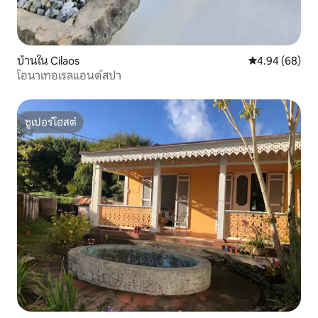
บ้านใน Cilaos
คะแนนเฉลี่ย 4.9
4.94 (68)
โอนาเทอเรลแอนด์สปา
ซูเปอร์โฮสต์
ซูเปอร์โฮสต์