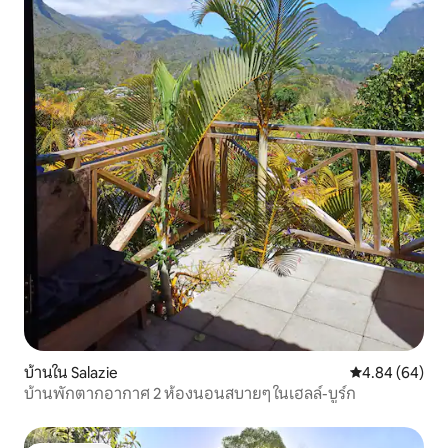
บ้านใน Salazie
คะแนนเฉลี่ย 4.8
4.84 (64)
บ้านพักตากอากาศ 2 ห้องนอนสบายๆ ในเฮลล์-บูร์ก