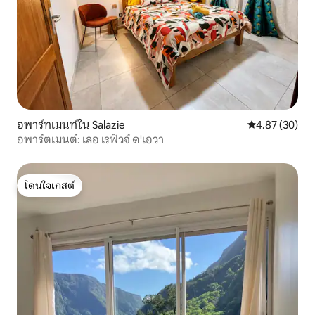
อพาร์ทเมนท์ใน Salazie
คะแนนเฉลี่ย 4.
4.87 (30)
อพาร์ตเมนต์: เลอ เรฟิวจ์ ด'เอวา
โดนใจเกสต์
โดนใจเกสต์