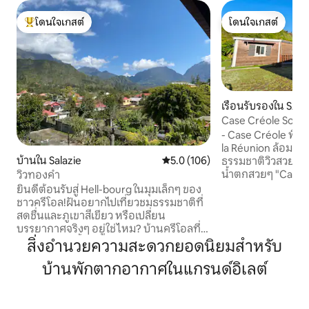
โดนใจเกสต์
โดนใจเกสต์
โดนใจเกสต์ที่สุด
โดนใจเกสต์
เรือนรับรองใน SAL
Case Créole Soala
- Case Créole พื้นท
la Réunion ล้อมร
บ้านใน Salazie
คะแนนเฉลี่ย 5.0 จาก 5, 106 รีวิว
5.0 (106)
ธรรมชาติวิวสวยๆขอ
น้ำตกสวยๆ "Case Cr
วิวทองคำ
ใน Salazie Reunio
ยินดีต้อนรับสู่ Hell-bourg ในมุมเล็กๆ ของ
สวยงามของธรรมชาต
ชาวครีโอล!ฝันอยากไปเที่ยวชมธรรมชาติที่
Neige และน้ำตกที่ส
สดชื่นและภูเขาสีเขียว หรือเปลี่ยน
สนามบิน 45 นาทีห่า
บรรยากาศจริงๆ อยู่ใช่ไหม? บ้านครีโอลที่มี
โดยรถยนต์ใน เดิน
เสน่ห์ของเราตั้งอยู่ใจกลางหมู่บ้าน Hell-
สิ่งอำนวยความสะดวกยอดนิยมสำหรับ
ของชำ 45 นาทีจาก 
Bourg (จัดอยู่ในหมู่หมู่บ้านที่สวยที่สุดใน
Mafate) - สำหรับคู
บ้านพักตากอากาศในแกรนด์อิเลต์
ฝรั่งเศส) รอคุณสำหรับการเข้าพักที่สดชื่น
เที่ยวและเหมาะสำห
ท่ามกลางธรรมชาติ วัฒนธรรม และการเดิน
ป่าที่น่าจดจำ ร้านอาหารครีโอล ร้านเบเกอรี่
ร้านค้าเล็กๆ และตลาดท้องถิ่น ทุกอย่างอยู่