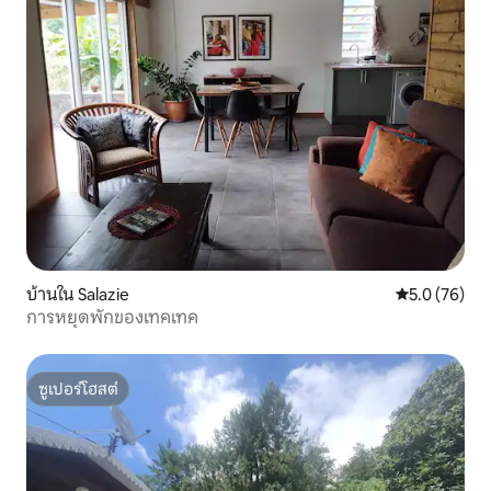
บ้านใน Salazie
คะแนนเฉลี่ย 5
5.0 (76)
การหยุดพักของเทคเทค
ซูเปอร์โฮสต์
ซูเปอร์โฮสต์