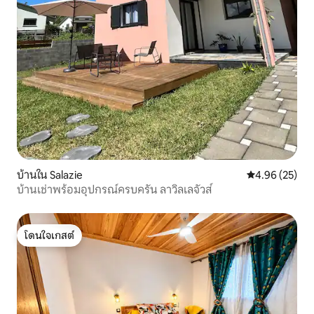
บ้านใน Salazie
คะแนนเฉลี่ย 4.
4.96 (25)
บ้านเช่าพร้อมอุปกรณ์ครบครัน ลาวิลเลจัวส์
โดนใจเกสต์
โดนใจเกสต์