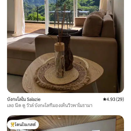
บังกะโลใน Salazie
คะแนนเฉลี่ย 4.
4.93 (29)
เลอ นีด ดู วัวล์ บังกะโลที่มองเห็นวิวพาโนรามา
โดนใจเกสต์
โดนใจเกสต์ที่สุด