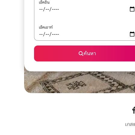
เช็คอิน
เช็คเอาท์
ค้นหา
เกสต