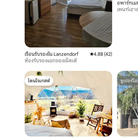
อพาร์ทเมน
เพนท์เฮาส
ขนาดใหญ่
เรือนรับรองใน Lanzendorf
คะแนนเฉลี่ย 4.88 จาก 5, 
4.88 (42)
ห้องรับรองแขกของเน็ตเต้
โดนใจเกสต์
ซูเปอร์โฮ
โดนใจเกสต์
ซูเปอร์โฮ