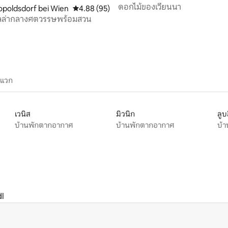
ดอกไม้ของเวียนนา
37 รีวิว
opoldsdorf bei Wien
คะแนนเฉลี่ย 4.88 จาก 5, 95 รีวิว
4.88 (95)
 วิลล่ากลางศตวรรษพร้อมสวน
ะแวก
เวนิส
มิวนิก
ลูบ
บ้านพักตากอากาศ
บ้านพักตากอากาศ
บ้
l