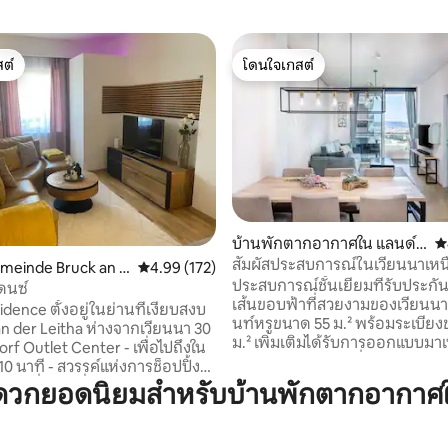
ต์
โดนใจเกสต์
ต์
โดนใจเกสต์
59 รีวิว
บ้านพักตากอากาศใน แลนด์s
ค
traße
สัมผัสประสบการณ์ในเวียนนาเหนือ
meinde Bruck an d
คะแนนเฉลี่ย 4.99 จาก 5, 172 รีวิว
4.99 (172)
ประสบการณ์ชั้นเยี่ยมที่รับประกั
เดนซ์
เส้นขอบฟ้าที่สวยงามของเวียนนา
dence ตั้งอยู่ในย่านที่เงียบสงบ
นท์หรูขนาด 55 ม.² พร้อมระเบีย
an der Leitha ห่างจากเวียนนา 30
ม.² เพิ่มเติมได้รับการออกแบบมาเพ
ได้รับประสบการณ์ที่น่าจดจำ การ
10 นาที - สวรรค์แห่งการช็อปปิ้ง
ของคุณจะได้รับสิทธิประโยชน์ที่ย
ที่ยอดเยี่ยม Carnuntum
ดวกยอดนิยมสำหรับบ้านพักตากอากาศ
เช่น บริการเจ้าหน้าที่อำนวยคว
on -5 นาทีโดยรถยนต์ เดินชม
เลานจ์และห้องสมุดแบบเปิดโล่ง ส
ส้นทางจักรยานมากมายกำลังรอ
บนดาดฟ้า สวนส่วนตัว ซูเปอร์มาร
uriger (ร้านไวน์ท้องถิ่นที่มีอาหาร