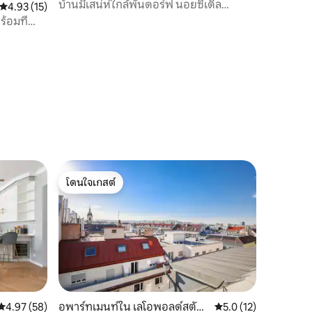
Leitha
บ้านมีเสน่ห์ใกล้พันดอร์ฟ นอยซีเดิล
คะแนนเฉลี่ย 4.93 จาก 5, 15 รีวิว
4.93 (15)
เวียนนา ฮังการีและสโลวาเกีย
้อมที่
โดนใจเกสต์
โดนใจเกสต์
คะแนนเฉลี่ย 4.97 จาก 5, 58 รีวิว
4.97 (58)
อพาร์ทเมนท์ใน เลโอพอลด์สตัด
คะแนนเฉลี่ย 5.0 จาก 5,
5.0 (12)