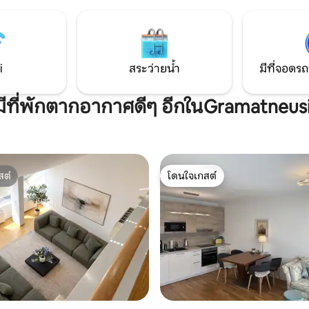
ร้านอาหารในที่พัก และการเชื่อม
นอร่อย) หรือซื้อไวน์จากผู้ผลิตไวน์
รถไฟใต้ดินโดยตรงไปยังใจกลางก
ในเวลาเพียง 10 นาที
 Family Park (ห่างออกไป 30 นาที
์)
i
สระว่ายน้ำ
มีที่จอดรถ
มีที่พักตากอากาศดีๆ อีกในGramatneus
สต์
โดนใจเกสต์
สต์
โดนใจเกสต์