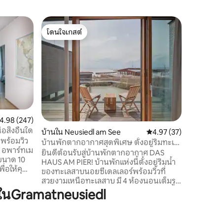
อพาร์ทเม
โดนใจเกสต์
โดนใจเก
n der Fis
คาซาโคโค
โดนใจเกสต์
โดนใจเก
นี่เป็นอพ
ทางที่ชอ
สงบและเข
เมืองเวีย
เมนท์ใหม่ที
งอพาร์ทเ
เวียนนาป
สามารถเด
ะแนนเฉลี่ย 4.98 จาก 5, 247 รีวิว
4.98 (247)
ผ่านสถาน
สิ่งอื่นใด
บ้านใน Neusiedl am See
คะแนนเฉลี่ย 4.97 จาก 5,
4.97 (37)
นาที) ทางเข้าแบบไม่มีกุญแจตลอด 24
นพร้อมวิว
ชั่วโมงทุ
บ้านพักตากอากาศสุดพิเศษ ตั้งอยู่ริมทะเล
 อพาร์ทเม
สาบนอยซีเดลเลอร์
ยินดีต้อนรับสู่บ้านพักตากอากาศ DAS
งขนาด 10
HAUS AM PIER! บ้านพักแห่งนี้ตั้งอยู่ริมน้ำ
ื่อให้คุณ
ของทะเลสาบนอยซีเดลเลอร์พร้อมวิวที่
เข้าพัก
สวยงามเหนือทะเลสาบ มี 4 ห้องนอนเต็มรูป
อดเยี่ยม
แบบและรองรับผู้เข้าพักได้สูงสุด 7 คน เหมาะ
ในGramatneusiedl
ามสะดวก
สำหรับคู่รัก 2 คู่ สูงสุด 3 คู่ ครอบครัว 2
ระว่ายน้ำ
ครอบครัว หรือใช้เป็นโฮมออฟฟิศ ซาวน่า
์เก็ตและ
กลางแจ้งชวนให้คุณออกกำลังกายให้เหงื่อ