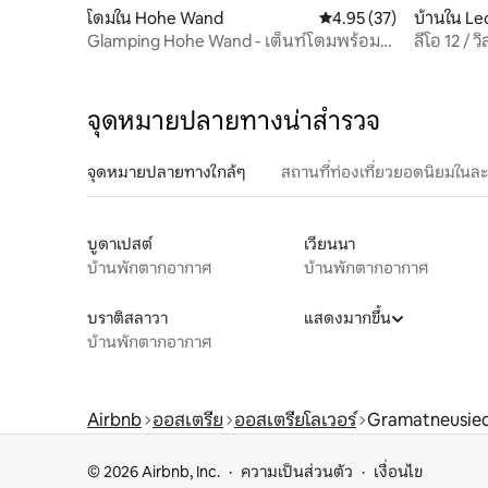
โดมใน Hohe Wand
คะแนนเฉลี่ย 4.95 จาก 5, 
4.95 (37)
บ้านใน Le
Glamping Hohe Wand - เต็นท์โดมพร้อม
ลีโอ 12 /
หน้าต่างดาว
จุดหมายปลายทางน่าสำรวจ
จุดหมายปลายทางใกล้ๆ
สถานที่ท่องเที่ยวยอดนิยมในล
บูดาเปสต์
เวียนนา
บ้านพักตากอากาศ
บ้านพักตากอากาศ
บราติสลาวา
แสดงมากขึ้น
บ้านพักตากอากาศ
Airbnb
ออสเตรีย
ออสเตรียโลเวอร์
Gramatneusied
© 2026 Airbnb, Inc.
ความเป็นส่วนตัว
เงื่อนไข