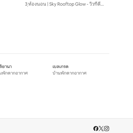
ท์
3 ห้องนอน | Sky Rooftop Glow - วิวที่ดี
ที่สุดเหนือกรุงเวียนนา
ลิยานา
เบลเกรด
านพักตากอากาศ
บ้านพักตากอากาศ