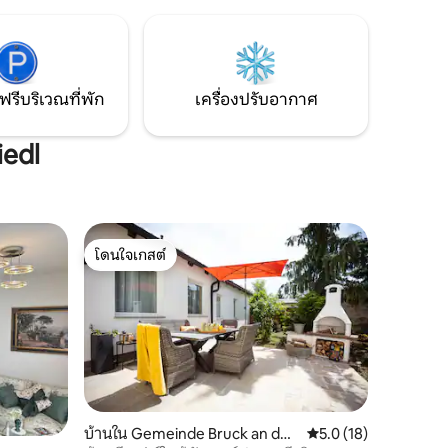
ต่อทาง
ออก แล้วกระโดดลงไปในทะเลสาบ ด้านนอก
รุงเวียนนา
มีระเบียงทะเลสาบขนาดใหญ่ สถานที่ที่ใช่ใน
การหายใจ หยุดพัก และใช้ชีวิตอย่าง
กระฉับกระเฉง
ฟรีบริเวณที่พัก
เครื่องปรับอากาศ
iedl
โดนใจเกสต์
โดนใจเกสต์
บ้านใน Gemeinde Bruck an der
คะแนนเฉลี่ย 5.0 จาก 5,
5.0 (18)