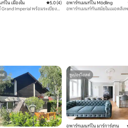
ท์ใน เมืองใน
คะแนนเฉลี่ย 5.0 จาก 5, 4 รีวิว
5.0 (4)
อพาร์ทเมนท์ใน Mödling
์ Grand Imperial พร้อมระเบียง
อพาร์ทเมนท์ทันสมัยในเมอดลิงพร
จอดรถใต้ดิน
42 รีวิว
สต์
ซูเปอร์โฮสต์
สต์
ซูเปอร์โฮสต์
อพาร์ทเมนท์ใน มาร์การ์เทน