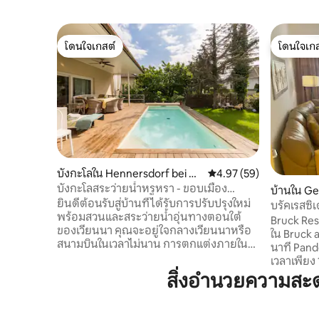
โดนใจเกสต์
โดนใจเกส
โดนใจเกสต์
โดนใจเกส
บังกะโลใน Hennersdorf bei Wi
คะแนนเฉลี่ย 4.97 จาก 5, 
4.97 (59)
en
บังกะโลสระว่ายน้ำหรูหรา - ขอบเมือง
บ้านใน Ge
เวียนนา
ยินดีต้อนรับสู่บ้านที่ได้รับการปรับปรุงใหม่
er Leitha
บรัคเรสซิ
พร้อมสวนและสระว่ายน้ำอุ่นทางตอนใต้
Bruck Resi
ของเวียนนา คุณจะอยู่ใจกลางเวียนนาหรือ
ใน Bruck 
สนามบินในเวลาไม่นาน การตกแต่งภายใน
นาที Pandorf Outlet Center - เพื่อไปถึงใน
และระเบียงได้รับการออกแบบอย่างน่ารัก
เวลาเพียง 
ด้วยความช่วยเหลือของสถาปนิกจาก
และร้านอาหาร
สิ่งอำนวยความสะ
Syntax Architects ศิลปะสมัยใหม่
Wine Regi
เฟอร์นิเจอร์ดีไซน์ อินเทอร์เน็ตความเร็วสูง
ลานไวน์เ
เครื่องปรับอากาศ สมาร์ททีวีพร้อมเน็ตฟ
คุณอยู่ He