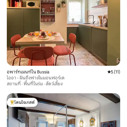
อพาร์ทเมนท์ใน Bussia
คะแนนเฉลี่ย
5 (11)
ไออา - ฝันถึงฟางในมอนฟอร์เต
สถานที่
·
พื้นที่ในร่ม
·
สัตว์เลี้ยง
โดนใจเกสต์
โดนใจเกสต์ที่สุด