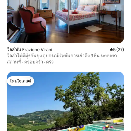
วิลล่าใน Frazione Virani
คะแนนเฉลี่ย
5 (27)
วิลล่า ไม่มีมุ้งกันยุง อุปกรณ์ช่วยในการเข้าถึง 3 ชิ้น ระบบยก
แบบแอร์ลิฟท์ 3 ตัว
สถานที่
·
ครอบครัว
·
ครัว
โดนใจเกสต์
โดนใจเกสต์