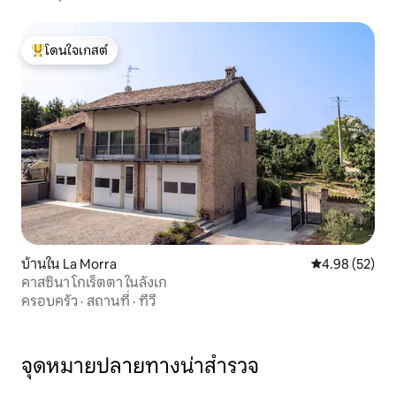
โดนใจเกสต์
โดนใจเกสต์ที่สุด
บ้านใน La Morra
คะแนนเฉลี่ย 4.
4.98 (52)
คาสซินา โกเร็ตตา ในลังเก
ครอบครัว
·
สถานที่
·
ทีวี
จุดหมายปลายทางน่าสำรวจ