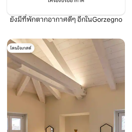
เครื่องปรับอากาศ
ยังมีที่พักตากอากาศดีๆ อีกในGorzegno
โดนใจเกสต์
โดนใจเกสต์