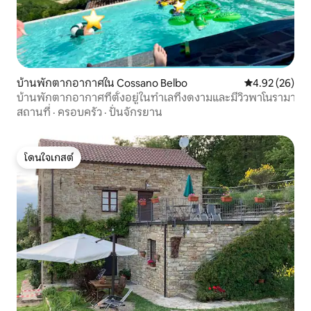
บ้านพักตากอากาศใน Cossano Belbo
คะแนนเฉลี่ย 4.
4.92 (26)
บ้านพักตากอากาศที่ตั้งอยู่ในทำเลที่งดงามและมีวิวพาโนรามา
สถานที่
·
ครอบครัว
·
ปั่นจักรยาน
โดนใจเกสต์
โดนใจเกสต์