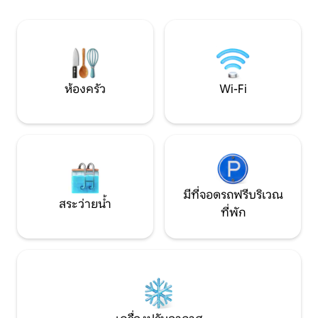
di Langa che si modificano con
บริการตั้งแต่วันพุธ
l’alternarsi delle stagioni. Nelle
เท่านั้น CIR 00
immediate vicinanze, fra gli a
ห้องครัว
Wi-Fi
มีที่จอดรถฟรีบริเวณ
สระว่ายน้ำ
ที่พัก