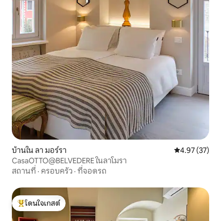
บ้านใน ลา มอร์รา
คะแนนเฉลี่ย 4.
4.97 (37)
CasaOTTO@BELVEDERE ในลาโมรา
สถานที่
·
ครอบครัว
·
ที่จอดรถ
โดนใจเกสต์
โดนใจเกสต์ที่สุด