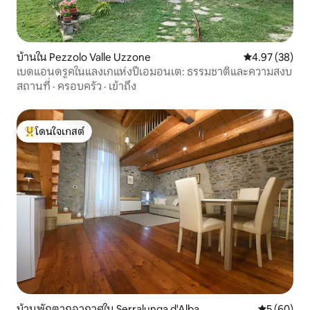
บ้านใน Pezzolo Valle Uzzone
คะแนนเฉลี่ย 4.
4.97 (38)
เบดแอนดรูคในแลงเกแห่งปีเอมอนเต: ธรรมชาติและความสงบ
สถานที่
·
ครอบครัว
·
เข้าถึง
โดนใจเกสต์
โดนใจเกสต์ที่สุด
บ้านพักตากอากาศใน Serralunga d'Alba
คะแนนเฉลี่ย
5 (60)