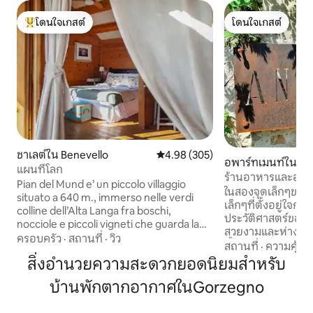
โดนใจเกสต์
โดนใจเกสต์
โดนใจเกสต์ที่สุด
โดนใจเกสต์
ชาเลต์ใน Benevello
คะแนนเฉลี่ย 4.98 จาก 5, 305 รีวิว
4.98 (305)
อพาร์ทเมนท์ใน Nov
แผนที่โลก
ร้านอาหารและอพาร
Pian del Mund e’ un piccolo villaggio
ในสองจุดเล็กๆขอ
situato a 640 m., immerso nelle verdi
เล็กๆที่ตั้งอยู่ใจก
colline dell’Alta Langa fra boschi,
ประวัติศาสตร์ของ N
nocciole e piccoli vigneti che guarda la
สวยงามและห่างจา
catena delle Alpi in cui domina il Monviso.
ครอบครัว
·
สถานที่
·
วิว
ทั้งหมดเพียงไม่กี่เ
สถานที่
·
ความคุ้มค่
Da qui potrete partire per fare
สะดวกสบายทั้งหมด
สิ่งอำนวยความสะดวกยอดนิยมสำหรับ
escursioni a piedi o in bici lungo uno dei
ระยะสั้นและสำหรับผ
tratti dell’antica Via del Sale che corre sul
บ้านพักตากอากาศในGorzegno
กับวันพักผ่อนมากขึ้
crinale ai fianchi dell’agricampeggio da
ของเราตั้งอยู่ที่ชั้
cui si puo’ godere di bellissimi panorami
นานาชาติที่ประณีต