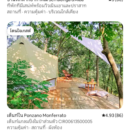
ที่พักที่มีเสน่ห์พร้อมวิวเนินเขาและปราสาท
สถานที่
·
ความคุ้มค่า
·
บริเวณใกล้เคียง
โดนใจเกสต์
โดนใจเกสต์
เต็นท์ใน Ponzano Monferrato
คะแนนเฉลี่ย 4.
4.93 (86)
เต็นท์แกลมปิ้งในป่าส่วนตัว CIR00613500005
ความคุ้มค่า
·
สถานที่
·
ผังห้อง