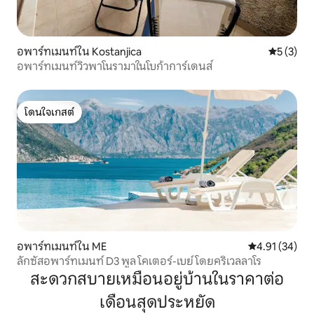
อพาร์ทเมนท์ใน Kostanjica
คะแนนเฉลี่
5 (3)
อพาร์ทเมนท์วิวพาโนรามาในโบก้าการ์เดนส์
โดนใจเกสต์
โดนใจเกสต์
อพาร์ทเมนท์ใน ME
คะแนนเฉลี่ย 4.
4.91 (34)
ลักซัสอพาร์ทเมนท์ D3 พูล โคเตอร์-เบย์ โดยคริเวลลาโร
สะดวกสบายเหมือนอยู่บ้านในราคาต่อ
เดือนสุดประหยัด