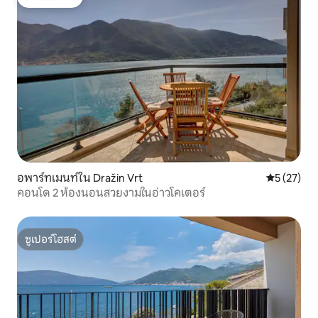
โดนใจเกสต์
อพาร์ทเมนท์ใน Dražin Vrt
คะแนนเฉลี่ย
5 (27)
คอนโด 2 ห้องนอนสวยงามในอ่าวโคเตอร์
ซูเปอร์โฮสต์
ซูเปอร์โฮสต์