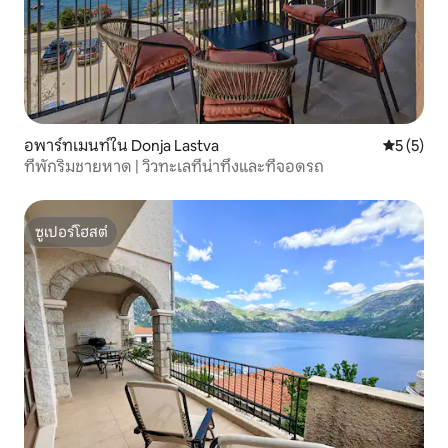
อพาร์ทเมนท์ใน Donja Lastva
คะแนนเฉลี่
5 (5)
ที่พักริมชายหาด | วิวทะเลที่น่าทึ่งและที่จอดรถ
ซูเปอร์โฮสต์
ซูเปอร์โฮสต์