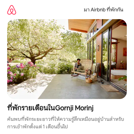
ข้าม
ไป
มา Airbnb ที่พักกัน
ยัง
เนื้อหา
ที่พักรายเดือนในGornji Morinj
ค้นพบที่พักระยะยาวที่ให้ความรู้สึกเหมือนอยู่บ้านสำหรับ
การเข้าพักตั้งแต่ 1 เดือนขึ้นไป