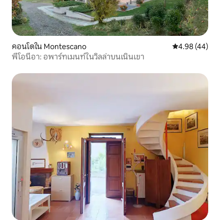
คอนโดใน Montescano
คะแนนเฉลี่ย 4.
4.98 (44)
พีโอนีอา: อพาร์ทเมนท์ในวิลล่าบนเนินเขา