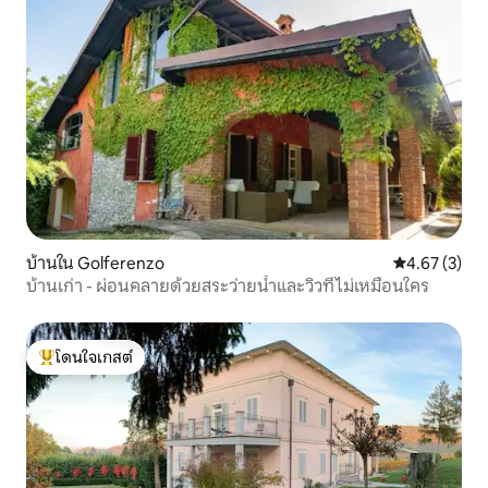
บ้านใน Golferenzo
คะแนนเฉลี่ย 4
4.67 (3)
บ้านเก่า - ผ่อนคลายด้วยสระว่ายน้ำและวิวที่ไม่เหมือนใคร
โดนใจเกสต์
โดนใจเกสต์ที่สุด