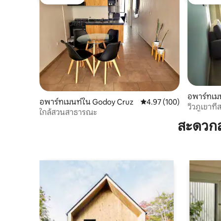
โดนใจเกสต์
โดนใจเกส
อพาร์ทเม
อพาร์ทเมนท์ใน Godoy Cruz
คะแนนเฉลี่ย 4.97 จาก 5, 1
4.97 (100)
วิวภูเขาที
ใกล้สวนสาธารณะ
สะดวกส