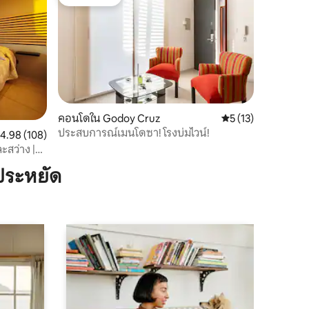
โดนใจเกสต์
คอนโดใน Godoy Cruz
คะแนนเฉลี่ย 5 จาก 5,
5 (13)
ประสบการณ์เมนโดซา! โรงบ่มไวน์!
ะแนนเฉลี่ย 4.98 จาก 5, 108 รีวิว
4.98 (108)
ะสว่าง |
ประหยัด