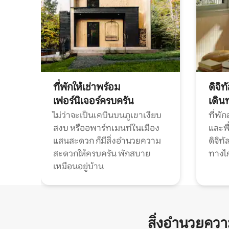
ที่พักให้เช่าพร้อม
ดิจิ
เฟอร์นิเจอร์ครบครัน
เดิน
ไม่ว่าจะเป็นเคบินบนภูเขาเงียบ
ที่พั
สงบ หรืออพาร์ทเมนท์ในเมือง
และพื
แสนสะดวก ก็มีสิ่งอำนวยความ
ดิจิ
สะดวกให้ครบครัน พักสบาย
ทางไ
เหมือนอยู่บ้าน
สิ่งอำนวยคว