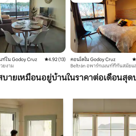
ต์
โดนใจเกสต์ที่สุด
นท์ใน Godoy Cruz
คะแนนเฉลี่ย 4.92 จาก 5, 13 รีวิว
4.92 (13)
คอนโดใน Godoy Cruz
ค
00 รีวิว
่สวยงาม
Beltrán อพาร์ทเมนท์ที่ทันสมัยแล
รวมโรงจอดรถ
บายเหมือนอยู่บ้านในราคาต่อเดือนสุด