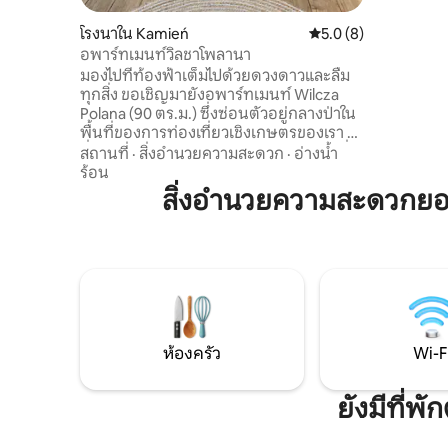
ปรับปรุงให
โรงนาใน Kamień
คะแนนเฉลี่ย 5.0 จาก 5
5.0 (8)
กับคนอื่นแล
อพาร์ทเมนท์วิลชาโพลานา
แสดงออกที
มองไปที่ท้องฟ้าเต็มไปด้วยดวงดาวและลืม
สถานที่ใน
ทุกสิ่ง ขอเชิญมายังอพาร์ทเมนท์ Wilcza
Polana (90 ตร.ม.) ซึ่งซ่อนตัวอยู่กลางป่าใน
พื้นที่ของการท่องเที่ยวเชิงเกษตรของเรา ที่
ซึ่งเวลาผ่านไปช้ากว่าปกติ เรามีห้องนอนที่
สถานที่
·
สิ่งอำนวยความสะดวก
·
อ่างน้ำ
อบอุ่นสองห้องพร้อมวิวที่สวยงามของทุ่งใน
ร้อน
ป่า ห้องนั่งเล่นพร้อมห้องครัว และระเบียง
สิ่งอำนวยความสะดวกยอ
ขนาดใหญ่ที่สร้างขึ้นเพื่อการพักผ่อน
ท่ามกลางธรรมชาติ นอกจากนี้ยังมีพื้นที่พัก
ผ่อนพร้อมซาวน่าและอ่างน้ำร้อนพร้อมโรง
ภาพยนตร์ในฤดูร้อน (มีค่าใช้จ่ายเพิ่มเติม)
รอคุณอยู่ในบริเวณของบ้านไม้ สัมผัสมนต์
ขลังของสถานที่แห่งนี้!
ห้องครัว
Wi-F
ยังมีที่