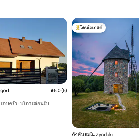
โดนใจเกสต์
โดนใจเกสต์ที่สุด
20 รีวิว
ygort
คะแนนเฉลี่ย 5.0 จาก 5, 5 รีวิว
5.0 (5)
รอบครัว
·
บริการต้อนรับ
กังหันลมใน Zyndaki