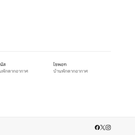
นัส
โซพอท
านพักตากอากาศ
บ้านพักตากอากาศ