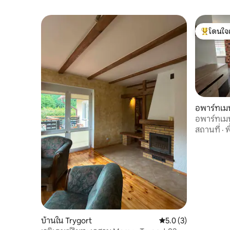
โดนใจ
โดนใจเกสต
อพาร์ทเม
อพาร์ทเม
พร้อมระเบี
สถานที่
·
พ
บ้านใน Trygort
คะแนนเฉลี่ย 5.0 จาก 5
5.0 (3)