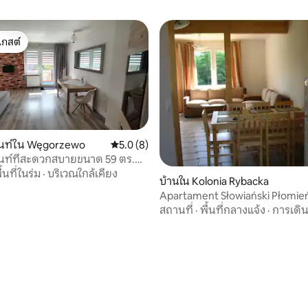
เกสต์
์ที่สุด
นท์ใน Węgorzewo
คะแนนเฉลี่ย 5.0 จาก 5, 8 รีวิว
5.0 (8)
นท์ที่สะดวกสบายขนาด 59 ตร.ม.
ยง เวงก์เจโว
ื้นที่ในร่ม
·
บริเวณใกล้เคียง
บ้านใน Kolonia Rybacka
Apartament Słowiański Płomie
สถานที่
·
พื้นที่กลางแจ้ง
·
การเดิ
, 3 รีวิว