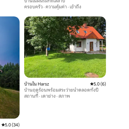
บ้านในฝันริมทะเลสาบ
ครอบครัว
·
ความคุ้มค่า
·
เข้าถึง
บ้านใน Harsz
คะแนนเฉลี่ย 5.0 จาก 5
5.0 (6)
บ้านฤดูร้อนพร้อมสระว่ายน้ำตลอดทั้งปี
สถานที่
·
เตาย่าง
·
สภาพ
คะแนนเฉลี่ย 5.0 จาก 5, 34 รีวิว
5.0 (34)