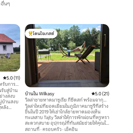
อื่นๆ
ห้องชุดร
โดนใจเกสต์
โดนใจ
Gi_itemyc
โดนใจเกสต์ที่สุด
โดนใจเกส
ทำเลดีมาก
เดียว/ทะเ
Ekomarin
Ciśnień 
Gi_itemy
สถานที่
·
pokrzy_i
1.5 กม. - ลิด 400 ม.
คะแนนเฉลี่ย 5.0 จาก 5, 11 รีวิว
5.0 (11)
ท่องเที่ย
ำหรับการ
ที่ดินที่เ
ับสู่บ้าน
บ้านใน Wilkasy
คะแนนเฉลี่ย 5.0 จาก 5,
5.0 (21)
บาร์บีคิว
อย่างสงบ
ยะ สัตว์เลี้ยงได้รับการยอมรับโดยการจัด
วิลล่าชายหาดมาซูเรีย กีซีตสก์ พร้อมจากุซซี่
ู่บ้านสงบ
เตรียมล่ว
และซาวน่า
วิลล่าใหม่ที่ยอดเยี่ยมในภูมิภาคมาซูรี่ที่สร้าง
บหลัง
ขึ้นในปี 2019 ให้เช่าใกล้ชายหาดมองเห็น
่บ้านหลัง
ทะเลสาบ Tajty วิลล่าให้การพักผ่อนที่หรูหรา
บบสำหรับ
สะดวกสบาย อุปกรณ์ที่ทันสมัยช่วยให้คุณใช้
azurian
เวลาว่างในแบบที่น่ารื่นรมย์ท่ามกลางความ
สถานที่
·
ครอบครัว
·
เช็คอิน
แดนระหว่าง