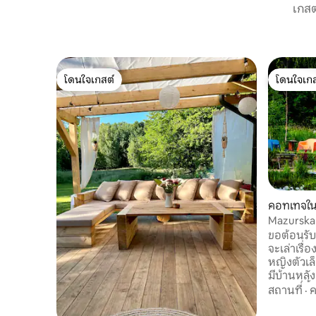
เกสต
โดนใจเกสต์
โดนใจเกส
โดนใจเกสต์
โดนใจเกส
คอทเทจใน
Mazurska 
25 ตร.ม. ใ
ขอต้อนรับสู
จะเล่าเรื่อ
หญิงตัวเล
มีบ้านหลัง
ก็ตามที่ฟื
สถานที่
·
ค
เต็มความ
เมื่อ 18 ปี