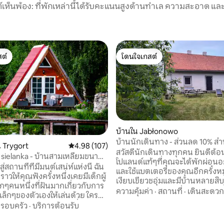
์เห็นพ้อง: ที่พักเหล่านี้ได้รับคะแนนสูงด้านทำเล ความสะอาด และ
ต์
โดนใจเกสต์
ต์
โดนใจเกสต์
บ้านใน Jabłonowo
บ้านนักเดินทาง - ส่วนลด 10% ส
 Trygort
คะแนนเฉลี่ย 4.98 จาก 5, 107 รีวิว
4.98 (107)
เข้าพักรายสัปดาห์
สวัสดีนักเดินทางทุกคน ยินดีต้อนร
sielanka - บ้านสามเหลี่ยมขนาด
โปแลนด์แท้ๆที่คุณจะได้พักผ่อน
กล้บ่อ
่สถานที่ที่มีมนต์เสน่ห์แห่งนี้ ฉัน
และใช้แบตเตอรี่ของคุณอีกครั้งหม
งราวให้คุณฟังครั้งหนึ่งเคยมีเด็กผู้
เงียบเขียวชอุ่มและมีบ้านหลายสิ
็กๆคนหนึ่งที่ฝันมากเกี่ยวกับการ
เหมือนวันหยุดพักผ่อนเรียบง่ายที
ความคุ้มค่า
·
สถานที่
·
เดินสะดวก
เล็กๆของตัวเองให้เล่นด้วย ใคร
ใหญ่ของคุณ สถานที่ที่สมบูรณ์แ
้นฟูพ่อของเธอตัดสินใจที่จะเติม
รอบครัว
·
บริการต้อนรับ
การเยี่ยมชมสถานที่ท่องเที่ยว M
ฝันนี้และสร้างคอทเทจของเธอ
หรือ Podlasie เนื่องจากอยู่ชาย
ที่แล้วเมื่อปีที่แล้วคอทเทจได้รับการ