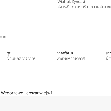
Wiatrak Zyndaki
สถานที่
·
ครอบครัว
·
ความสะอาด
ะแวก
วุช
กาตอวิตเซ
เกา
บ้านพักตากอากาศ
บ้านพักตากอากาศ
บ้
Węgorzewo - obszar wiejski