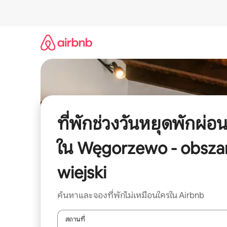
ข้าม
ไป
ยัง
เนื้อหา
ที่พักช่วงวันหยุดพักผ่อ
ใน Węgorzewo - obsza
wiejski
ค้นหาและจองที่พักไม่เหมือนใครใน Airbnb
สถานที่