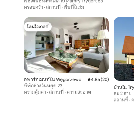
เรซิเดนซ์ริมทะเลสาบ Mamry Trygort 83
ครอบครัว
·
สถานที่
·
พื้นที่ในร่ม
โดนใจเกสต์
โดนใจเกสต์
อพาร์ทเมนท์ใน Węgorzewo
คะแนนเฉลี่ย 4.85 จาก 5, 
4.85 (20)
ที่พักช่วงวันหยุด 23
บ้านใน Tr
ความคุ้มค่า
·
สถานที่
·
ความสะอาด
ลม 2 สาย
สถานที่
·
ค