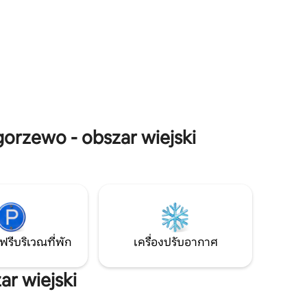
เขียวขจีและทะเลสาบ รับประกันการพักผ่อน
านที่
ที่สะดวกสบายด้วยสวนระเบียงที่มีแสงแดด
ปเดินเล่น
พร้อมเก้าอี้อาบแดดเฟอร์นิเจอร์นอกชาน
่สุดใช้เวลา
เปลญวนและเตาปิ้งย่าง ด้านนอกในสวนคุณ
จะพบจากุซซี่และซาวน่าที่เปิดตลอดทั้งปี
สำหรับผู้เข้าพักของวิลล่าเท่านั้น
zewo - obszar wiejski
ฟรีบริเวณที่พัก
เครื่องปรับอากาศ
r wiejski