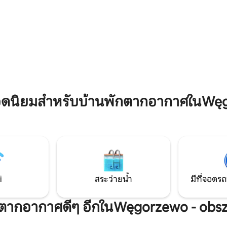
สถานที่เหล่านั้นนอกจากนี้ยังมีสถ
ม่เพื่อให้ตอนนี้เขาได้เพลิดเพลิน
มากมายที่คุณสามารถขี่จักรยานไ
, 8 รีวิว
้ว ฉันอยากรู้ว่าหนึ่งในนั้นรู้สึก
หรือเล่นกีฬาอื่นๆทะเลสาบที่ใกล้ที
่นี่และพบว่าเด็กวัยหัดเดินที่พบ
ขับรถ 6 นาที
ฝันของพวกเขาที่นี่
ดนิยมสำหรับบ้านพักตากอากาศในWęgor
i
สระว่ายน้ำ
มีที่จอดรถ
พักตากอากาศดีๆ อีกในWęgorzewo - obsza