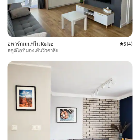
อพาร์ทเมนท์ใน Kalisz
คะแนนเฉลี่
5 (4)
สตูดิโอที่มองเห็นวิวคาลิช