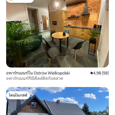
โดนใจเกสต์ที่สุด
อพาร์ทเมนท์ใน Ostrów Wielkopolski
คะแนนเฉลี่ย 4.
4.98 (59)
อพาร์ทเมนท์ที่มีสไตล์ติดกับตลาด
โดนใจเกสต์
โดนใจเกสต์