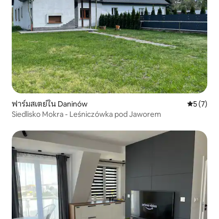
ฟาร์มสเตย์ใน Daninów
คะแนนเฉลี่
5 (7)
Siedlisko Mokra - Leśniczówka pod Jaworem