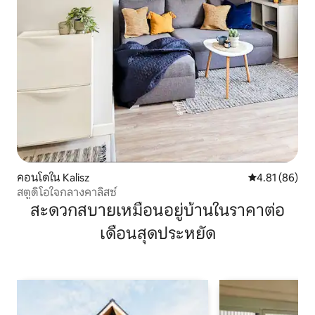
คอนโดใน Kalisz
คะแนนเฉลี่ย 4.
4.81 (86)
สตูดิโอใจกลางคาลิสซ์
สะดวกสบายเหมือนอยู่บ้านในราคาต่อ
เดือนสุดประหยัด