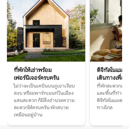
ที่พักให้เช่าพร้อม
ดิจิทัลโนแมด
เฟอร์นิเจอร์ครบครัน
เดินทางเพื่อ
ไม่ว่าจะเป็นเคบินบนภูเขาเงียบ
ที่พักสะดวกสบา
สงบ หรืออพาร์ทเมนท์ในเมือง
และพื้นที่ทำงา
แสนสะดวก ก็มีสิ่งอำนวยความ
ดิจิทัลโนแมดแ
สะดวกให้ครบครัน พักสบาย
ทางไกล
เหมือนอยู่บ้าน