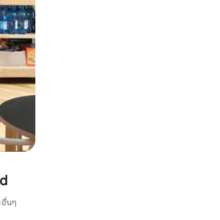
ld
อื่นๆ