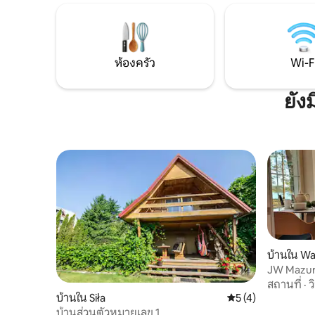
ห้องครัว
Wi-F
ยัง
บ้านใน W
JW Mazury
สถานที่
·
ว
บ้านใน Siła
คะแนนเฉลี่ย 5 จาก 5
5 (4)
บ้านส่วนตัวหมายเลข 1