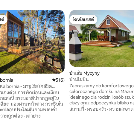
ต์
โดนใจเกสต์
ต์
โดนใจเกสต์
บ้านใน Mycyny
บ้านไมซิน
20 รีวิว
lbornia
คะแนนเฉลี่ย 5 จาก 5, 6 รีวิว
5 (6)
Zapraszamy do komfortowego
 Kalbornia - มาซูเรีย ใกล้ชิด
całorocznego domku na Mazur
ตัวเองด้วยการพักผ่อนและเงียบ
idealnego dla rodzin i osób szu
พักแห่งนี้ ธรรมชาติปรากฏอยู่ใน
ciszy oraz odpoczynku blisko nat
อียด มองผ่านหน้าต่าง กระซิบใน
dyspozycji gości prywatne jacu
สถานที่
·
ครอบครัว
·
ความสะอาด
และปลอบประโลมในยามพลบค่ำ
domku (w cenie pobytu), taras, g
รอบด้วยป่าสน ตั้งอยู่ริมฝั่ง
วามถูกต้อง
·
เตาย่าง
zabaw, sala gier (bilard, ping-p
มโบรวาเวียลกา ซึ่งเป็นส่วนหนึ่ง
piłkarzyki) oraz sauna. 🎁 Oferta
่เงียบสงบ คุณจะเพลิดเพลินไปกับ
wakacyjna do 17 lipca 2026! Do
่าเรือเฉพาะ เปลญวน และ