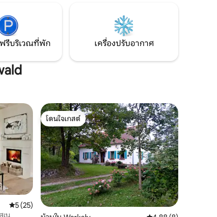
ยันตาร์ที่มีชายหาดสวยงามโดยใช้เวลาเดิน
ทางโดยรถยนต์ 1.5 ชั่วโมง ในดอมโบรฟน์
คุณจะพบร้านค้าที่มีของฝีมือท้องถิ่น มีซู
เปอร์มาร์เก็ตไดโนในดอมโบรฟน์
ฟรีบริเวณที่พัก
เครื่องปรับอากาศ
wald
โดนใจเกสต์
โดนใจเกสต์
คะแนนเฉลี่ย 5 จาก 5, 25 รีวิว
5 (25)
ูสเน