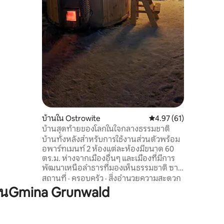
tkową
dla
17. • 1
 ASG do
บ้านใน Ostrowite
คะแนนเฉลี่ย 4.97 จาก 5,
4.97 (61)
บ้านสุดท้ายของโลกในใจกลางธรรมชาติ
บ้านทั้งหลังสำหรับการใช้งานส่วนตัวพร้อม
อพาร์ทเมนท์ 2 ห้องแต่ละห้องมีขนาด 60
ตร.ม. ห่างจากเมืองอื่นๆ และเมืองที่มีการ
พัฒนาเหนือลำธารที่มองเห็นธรรมชาติ ซาว
น่า และรัสกา บาเนีย ไม่จำกัด ไปทะเลสาบ
สถานที่
·
ครอบครัว
·
สิ่งอำนวยความสะดวก
ดอมโบรวาเวลกา 2 กม. ไปชายหาดทรายใน
ในGmina Grunwald
เลสวนที่มีท่าเรือ 4 กม. 20 กม. ไปยังเนินเขาดี
เลฟสกี 4 กม. จากกรูนวาลด์ 35 กม. ไปยังออ
สตรูดาและ 40 กม. ไปยังอิวาวา ริมทะเลไปยัง