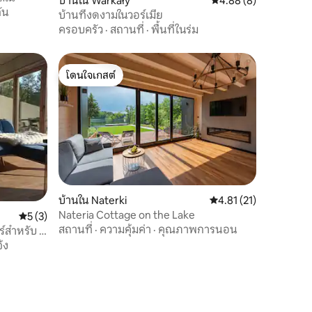
บ้านใน Warkały
คะแนนเฉลี่ย 4.88 จาก 5
4.88 (8)
กัน
บ้านที่งดงามในวอร์เมีย
ครอบครัว
·
สถานที่
·
พื้นที่ในร่ม
โดนใจเกสต์
โดนใจเกสต์
บ้านใน Naterki
คะแนนเฉลี่ย 4.81 จาก 5,
4.81 (21)
Nateria Cottage on the Lake
คะแนนเฉลี่ย 5 จาก 5, 3 รีวิว
5 (3)
สถานที่
·
ความคุ้มค่า
·
คุณภาพการนอน
ร์สำหรับ 8
้ง