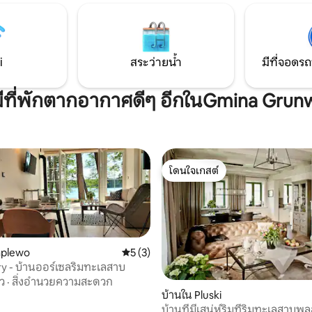
i
สระว่ายน้ำ
มีที่จอดรถ
มีที่พักตากอากาศดีๆ อีกในGmina Grun
โดนใจเกสต์
โดนใจเกสต์
aplewo
คะแนนเฉลี่ย 5 จาก 5, 3 รีวิว
5 (3)
 - บ้านออร์เซลริมทะเลสาบ
ิว
·
สิ่งอำนวยความสะดวก
, 4 รีวิว
บ้านใน Pluski
บ้านที่มีเสน่ห์ริมที่ริมทะเลสาบพล