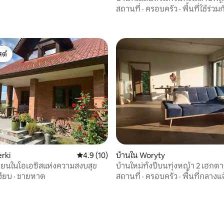
สถานที่
·
ครอบครัว
·
พื้นที่ใช้ร่วม
ต์
ต์
, 8 รีวิว
erki
คะแนนเฉลี่ย 4.9 จาก 5, 10 รีวิว
4.9 (10)
บ้านใน Woryty
รียนในโอเอซิสแห่งความสงบสุข
บ้านใหม่ทั้งปีบนทุ่งหญ้า 2 เฮกตา
คน
งียบ
·
ชายหาด
สถานที่
·
ครอบครัว
·
พื้นที่กลางแจ