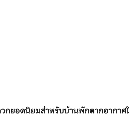
pobytu przygotowaliśmy doda
าทางน้ำ บ้านหลังนี้มีสิ่งอำนวย
atrakcję: • 1 przejazdy quadem 
ที่เป็นมิตรกับสิ่งแวดล้อม มี
dziecka w wieku 8–12 lat oraz 13-
มร้อน และมีเตาผิง ซาวน่า 2
wejścia na rodzinną strzelnicę
ะ 2 ห้องน้ำ สำหรับผู้เข้าพัก
celów reaktywnych.
น ระเบียง สวนส่วนตัว ที่จอดรถ
ถึงทะเลสาบ
ดวกยอดนิยมสำหรับบ้านพักตากอากาศ