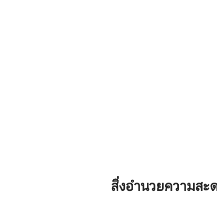
ดูรูปภาพ ร้านอาหารอยู่ห่างออกไป 5 นาที
อุปกรณ์กีฬ
และคุณสามารถเดินไปยังร้านอาหารเหล่า
ความสะดวก
นั้นบนถนนหินกรวดได้ ห่างจากพระราชวัง
ระบบทำควา
ในวอร์ซอทางเหนือ 179 กม. บนถนน S7 ครึ่ง
ห้องนอน แล
ทางไปยังกดานสก์ มีอินเทอร์เน็ต
สูงสุด 5 ค
สิทธิ์เข้า
สิ่งอำนวยความสะ