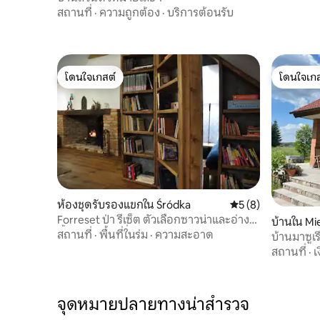
สถานที่
·
ความถูกต้อง
·
บริการต้อนรับ
โดนใจเกสต์
โดนใจเกส
โดนใจเกสต์
โดนใจเกส
ห้องชุดรับรองแขกใน Śródka
คะแนนเฉลี่ย 5 จาก 5
5 (8)
Forreset ป่า รีเซ็ต ตัวเลือกซาวน่าและอ่าง
บ้านใน Mi
น้ำร้อน/จากุซซี่
สถานที่
·
พื้นที่ในร่ม
·
ความสะอาด
บ้านมาซูเ
สถานที่
·
เ
จุดหมายปลายทางน่าสำรวจ