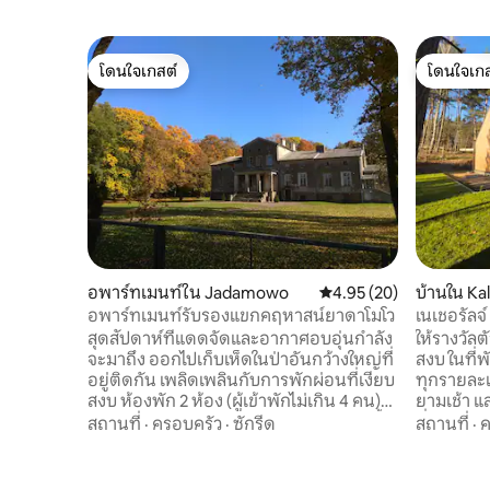
โดนใจเกสต์
โดนใจเกส
โดนใจเกสต์
โดนใจเกส
อพาร์ทเมนท์ใน Jadamowo
คะแนนเฉลี่ย 4.95 จาก 5, 
4.95 (20)
บ้านใน Ka
อพาร์ทเมนท์รับรองแขกคฤหาสน์ยาดาโมโว
เนเชอรัลจ์
ธรรมชาติ
สุดสัปดาห์ที่แดดจัดและอากาศอบอุ่นกำลัง
ให้รางวัล
จะมาถึง ออกไปเก็บเห็ดในป่าอันกว้างใหญ่ที่
สงบ ในที่
อยู่ติดกัน เพลิดเพลินกับการพักผ่อนที่เงียบ
ทุกรายละเ
สงบ ห้องพัก 2 ห้อง (ผู้เข้าพักไม่เกิน 4 คน)
ยามเช้า 
ในปีกของบ้านเก่าริมทะเลสาบมิลโน ห้องน้ำ
ที่พักล้อม
สถานที่
·
ครอบครัว
·
ซักรีด
สถานที่
·
ค
สไตล์โมเดิร์นอุทยานประวัติศาสตร์ ฟาร์มม้า
ทะเลสาบดอ
เทรคเนอร์ สวนและวิวที่สวยงาม ห่างจาก S7
ของพื้นที
1.5 กม. ตอนนี้เรามีห้องครัวที่เพิ่งติดตั้งใหม่
ชายหาด ท