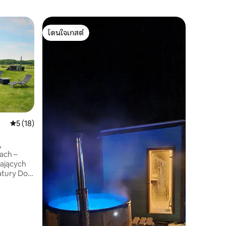
เรือนรับร
โดนใจเกสต์
บ้าน uDa
โดนใจเกสต์
ขอต้อนรับ
ขึ้นสำหร
ธรรมชาติ 
ความเร่งรีบและวุ่น
แบบสำหรั
ความคุ้มค
พักผ่อนท
ค่ำคืนใต้แสงดาว มีบ่อ
สามารถลอ
คะแนนเฉลี่ย 5 จาก 5, 18 รีวิว
5 (18)
ให้บริการในที่พักแล
สวนชาติชา
,
เปิดเผย –
ach –
ทะเลสาบมีเอลโน การเข้
kających
สนุกสุดๆ!
ury Do
zzi przy
rill, plac
ong,
 każdego