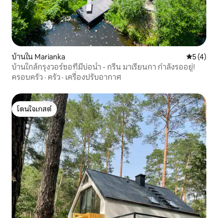
บ้านใน Marianka
คะแนนเฉลี่
5 (4)
บ้านใกล้กรุงวอร์ซอที่มีบ่อน้ำ - กรีน มาเรียนกา กำลังรออยู่!
ครอบครัว
·
ครัว
·
เครื่องปรับอากาศ
โดนใจเกสต์
โดนใจเกสต์