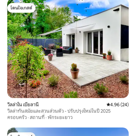
โดนใจเกสต์
โดนใจเกสต์
วิลล่าใน เบียลานี
คะแนนเฉลี่ย 4.
4.96 (24)
วิลล่าทันสมัยและสวนส่วนตัว - ปรับปรุงใหม่ในปี 2025
ครอบครัว
·
สถานที่
·
พักระยะยาว