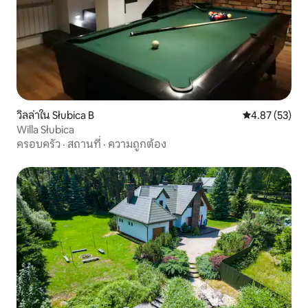
วิลล่าใน Słubica B
คะแนนเฉลี่ย 4.
4.87 (53)
Willa Słubica
ครอบครัว
·
สถานที่
·
ความถูกต้อง