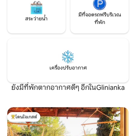
มีที่จอดรถฟรีบริเวณ
สระว่ายน้ำ
ที่พัก
เครื่องปรับอากาศ
ยังมีที่พักตากอากาศดีๆ อีกในGlinianka
โดนใจเกสต์
โดนใจเกสต์ที่สุด