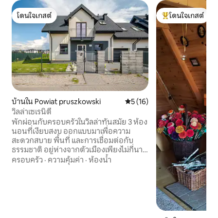
โดนใจเกสต์
โดนใจเกสต์
โดนใจเกสต์
โดนใจเกสต์ที่สุด
บ้านใน Powiat pruszkowski
คะแนนเฉลี่ย 5 จาก 5, 16 รีวิว
5 (16)
วิลล่าเซเรนิตี
พักผ่อนกับครอบครัวในวิลล่าทันสมัย 3 ห้อง
นอนที่เงียบสงบ ออกแบบมาเพื่อความ
สะดวกสบาย พื้นที่ และการเชื่อมต่อกับ
ธรรมชาติ อยู่ห่างจากตัวเมืองเพียงไม่กี่นาที
แต่ยังคงรายล้อมไปด้วยความเงียบสงบ
ครอบครัว
·
ความคุ้มค่า
·
ห้องน้ำ
เป็นการผสมผสานที่ลงตัวระหว่างความ
สะดวกสบายและการหลบหนีจากความ
วุ่นวาย เพลิดเพลินกับสวนส่วนตัว บ่อก่อไฟ
ที่อบอุ่นในยามค่ำคืน และพื้นที่ให้เด็กๆ ได้
เล่น ภายในบ้านทันสมัยที่มีอุปกรณ์ครบ
ครัน พร้อมการตกแต่งภายในที่มีสไตล์ และ