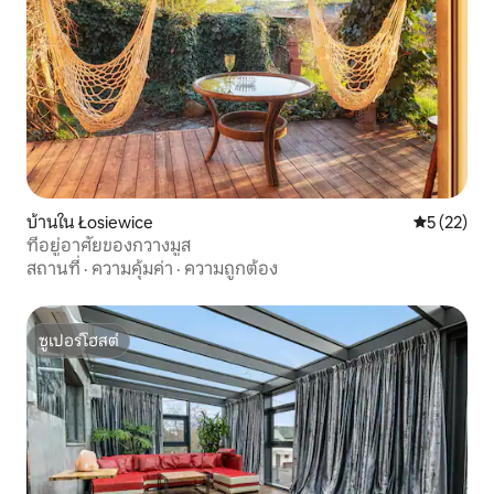
บ้านใน Łosiewice
คะแนนเฉลี่ย
5 (22)
ที่อยู่อาศัยของกวางมูส
สถานที่
·
ความคุ้มค่า
·
ความถูกต้อง
ซูเปอร์โฮสต์
ซูเปอร์โฮสต์