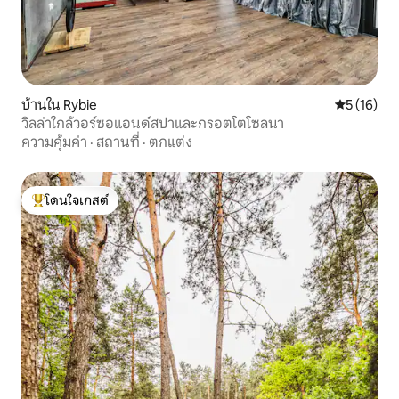
บ้านใน Rybie
คะแนนเฉลี่ย
5 (16)
วิลล่าใกล้วอร์ซอแอนด์สปาและกรอตโตโซลนา
ความคุ้มค่า
·
สถานที่
·
ตกแต่ง
โดนใจเกสต์
โดนใจเกสต์ที่สุด