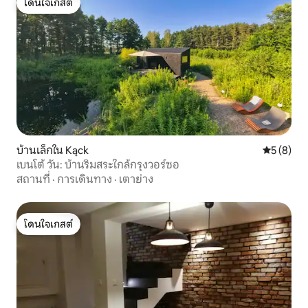
โดนใจเกสต์
โดนใจเกสต์
บ้านเล็กใน Kąck
คะแนนเฉลี่
5 (8)
เบนโต้ วัน: บ้านริมสระใกล้กรุงวอร์ซอ
สถานที่
·
การเดินทาง
·
เตาย่าง
โดนใจเกสต์
โดนใจเกสต์