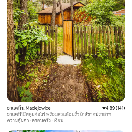
ชาเลต์ใน Maciejowice
คะแนนเฉลี่ย 4.8
4.89 (141)
ชาเลต์ที่มีหลุมก่อไฟ พร้อมสวนล้อมรั้ว ใกล้ซากปราสาท
ความคุ้มค่า
·
ครอบครัว
·
เงียบ