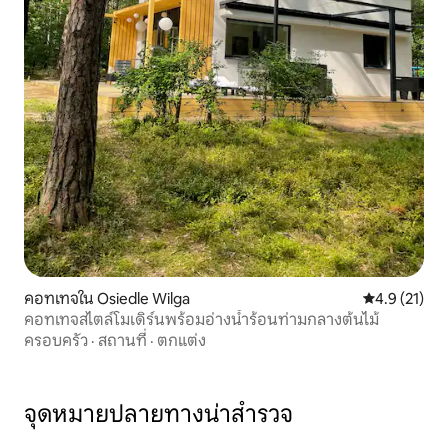
คอทเทจใน Osiedle Wilga
คะแนนเฉลี่ย 4
4.9 (21)
คอทเทจสไตล์โมเดิร์นพร้อมอ่างน้ำร้อนท่ามกลางต้นไม้
ครอบครัว
·
สถานที่
·
ตกแต่ง
จุดหมายปลายทางน่าสำรวจ