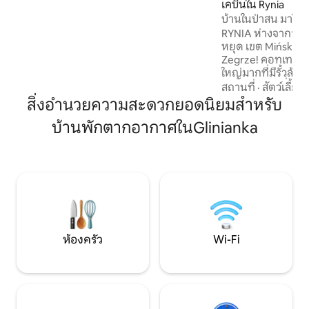
เคบินใน Rynia
สิ่งอำนวยความสะดวกคุณภาพช่วยให้มั่นใจ
บ้านในป่าสน มาโซ
ได้ว่าคุณจะได้รับความสะดวกสบายในการ
RYNIA ห่างจากวอร์ซ
เข้าพัก เหมาะสำหรับครอบครัวและกลุ่มที่
หยุด เขต Mińsk ไม่ได
ต้องการที่พักผ่อนหย่อนใจใกล้ใจกลางเมือง
Zegrze! คอทเทจฤดู
ใหญ่มากที่มีรั้วล้
เย็นกว่าในวันที่อาก
สถานที่
·
สัตว์เลี้ยง
โต๊ะที่มีหลังคา ชิง
สิ่งอำนวยความสะดวกยอดนิยมสำหรับ
มีหลังคา ป่า ทุ่งน
บ้านพักตากอากาศในGlinianka
เหมาะสำหรับการเดิน
นั่งรถ 20 นาทีไปยังอ
ชายหาดเล็ก ๆ ปราสา
กระจกทวาร์ดอฟสกีแ
เข้าพักเป็นแขกของ
น้ำมัน เกลือ เครื่อง
ห้องครัว
Wi-Fi