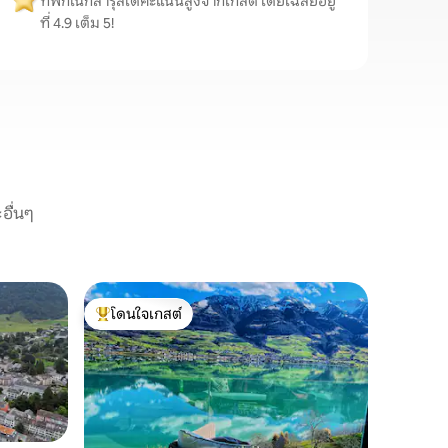
ที่พักในกลารุสได้คะแนนสูงจากเกสต์ โดยเฉลี่ยอยู่
ที่ 4.9 เต็ม 5!
อื่นๆ
บ้านใน Gl
โดนใจเกสต์
โดนใจ
บ้านประวั
โดนใจเกสต์ที่สุด
โดนใจเกส
ที่พักที่
เทือกเขาก
สแตนด์อัพ 
ธรรมชาติท
ต่างๆ มา
พิพิธภัณฑ