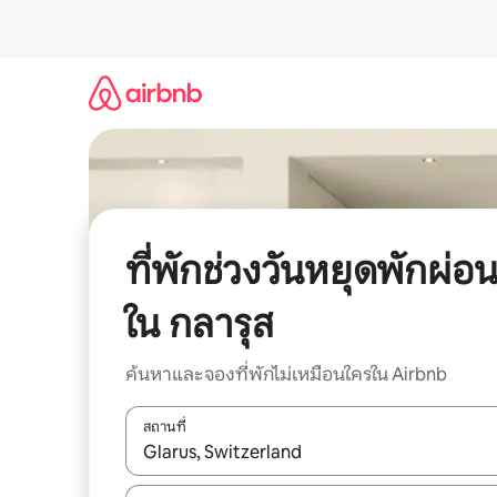
ข้าม
ไป
ยัง
เนื้อหา
ที่พักช่วงวันหยุดพักผ่อ
ใน กลารุส
ค้นหาและจองที่พักไม่เหมือนใครใน Airbnb
สถานที่
ใช้ลูกศรขึ้นลง หรือใช้การสัมผัสหรือปัด เพื่อสำรวจผ