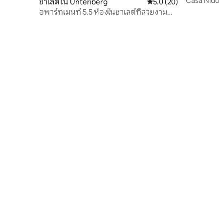
Casa Nido
ชาเลต์ใน Unteriberg
คะแนนเฉลี่ย 5.0 จาก 5, 
5.0 (20)
การทำงาน
อพาร์ทเมนท์ 5.5 ห้องในชาเลต์ที่สวยงาม
พร้อมวิวภูเขา