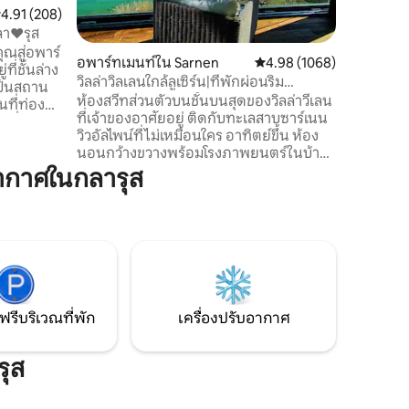
พิพิธภัณฑ
ะแนนเฉลี่ย 4.91 จาก 5, 208 รีวิว
4.91 (208)
ประวัติศา
ลา❤รุส
Diesbach และอ
คุณสู่อพาร์
อพาร์ทเมนท์ใน Sarnen
คะแนนเฉลี่ย 4.98 จาก 5, 1
4.98 (1068)
เด็กเล็กเนื่
ที่ชั้นล่าง
เอนเนนดัน มีเ
วิลล่าวิลเลนใกล้ลูเซิร์น|ที่พักผ่อนริม
มีการจร
ทะเลสาบสุดหรู
ห้องสวีทส่วนตัวบนชั้นบนสุดของวิลล่าวีเลน
นที่ท่อง
ที่เจ้าของอาศัยอยู่ ติดกับทะเลสาบซาร์เนน
านที่เหมาะ
วิวอัลไพน์ที่ไม่เหมือนใคร อาทิตย์ขึ้น ห้อง
จักรยาน
นอนกว้างขวางพร้อมโรงภาพยนตร์ในบ้าน
ที่ต้องการ
เลานจ์พาโนรามา ห้องครัวขนาดใหญ่ และ
ากาศในกลารุส
ห้องน้ำ (พื้นที่ส่วนตัวทั้งหมด) สำหรับผู้เข้า
ู่
พัก 3–5 คน มีห้องนอนส่วนตัวพร้อมห้องน้ำ
ตูดิโอ ✔
เพิ่มเติมอยู่ชั้นล่าง 1 ชั้น (มีลิฟท์ - พื้นที่ส่วน
ะเบียง✔
รวม) เข้าถึงทะเลสาบและสวน SUP ที่จอดรถ
 ดูเพิ่มเติมด้านล่าง!
ฟรีและ WiFi ยินดีต้อนรับเด็ก สุนัขขนาดเล็ก
เท่านั้น Airbnb ยอดนิยมที่สุดในสวิตเซอร์
แลนด์ ไปยังสถานที่สำคัญส่วนใหญ่ได้ภายใน
1 ชั่วโมง
ฟรีบริเวณที่พัก
เครื่องปรับอากาศ
รุส