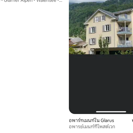
 - Glarner Alpen - Walensee -
20 รีวิว
พร้อมพักผ่อน
อพาร์ทเมนท์ใน Glarus
อพารย์เมนท์ที่โพสต์เวก