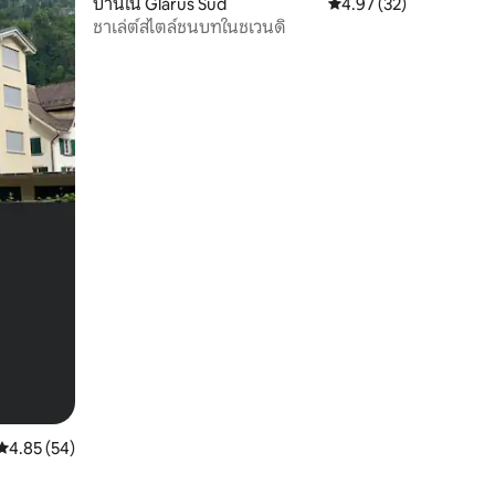
บ้านใน Glarus Süd
คะแนนเฉลี่ย 4.97 จาก 5,
4.97 (32)
ชาเล่ต์สไตล์ชนบทในชเวนดิ
คะแนนเฉลี่ย 4.85 จาก 5, 54 รีวิว
4.85 (54)