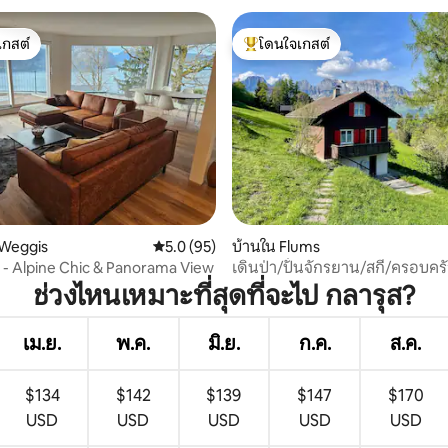
เกสต์
โดนใจเกสต์
์ที่สุด
โดนใจเกสต์ที่สุด
26 รีวิว
Weggis
คะแนนเฉลี่ย 5.0 จาก 5, 95 รีวิว
5.0 (95)
บ้านใน Flums
de - Alpine Chic & Panorama View
เดินป่า/ปั่นจักรยาน/สกี/ครอบคร
เซอร์เบิร์ก/วาเลนซี
ช่วงไหนเหมาะที่สุดที่จะไป กลารุส?
เม.ย.
พ.ค.
มิ.ย.
ก.ค.
ส.ค.
$134
$142
$139
$147
$170
USD
USD
USD
USD
USD