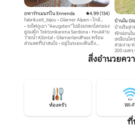
อพาร์ทเมนท์ใน Ennenda
คะแนนเฉลี่ย 4.99 จาก 5, 1
4.99 (134)
fabrikzeit_bijou • Glarner Alpen • ใกล้
บ้านใน Gl
Klöntal
• รถไฟภูเขา "Aeugsten" ไปยังมรดกโลกของ
บ้านริมสว
ยูเนสโก Tektonikarena Sardona • ทะเลสาบ
ลำธารน้ำใ
พักผ่อนใน
ว่ายน้ำ Klöntal • GlarnerlandPass พร้อม
เหมือนใคร
ส่วนลดที่น่าสนใจ • อยู่ในระยะเดินถึง
สวยงาม ห่
Glarus • สนามเด็กเล่น 4 แห่งในหมู่บ้าน •
200 เมตร 
พื้นที่กีฬาฤดูร้อนและฤดูหนาว Elm และ
สองสายที่
สิ่งอำนวยคว
Braunwald • สถานีรถไฟหลักซูริคภายใน 1
สามารถอา
ชั่วโมง อพาร์ทเมนท์ 3.5 ห้องที่เพิ่งได้รับการ
กับความเป็
ปรับปรุงใหม่และเหมาะสำหรับครอบครัว อ
สถานที่พั
พาร์ทเมนท์ตั้งอยู่บนชั้น 2 ในอาคารที่อยู่
บริสุทธิ์
อาศัยและอาคารพาณิชย์อายุ 200 ปีบน
รอบตัว นอ
ถนน Kirchweg-Zeile ที่มีความสำคัญทาง
ห้องน้ำ ทา
ประวัติศาสตร์ใน Ennenda (รักสถานที่
ก่อไฟ อุปก
สวยงาม – การท่องเที่ยวในสวิตเซอร์แลนด์)
แพดเดิลบ
ห้องครัว
Wi-F
พิเศษยิ่งขึ
ที