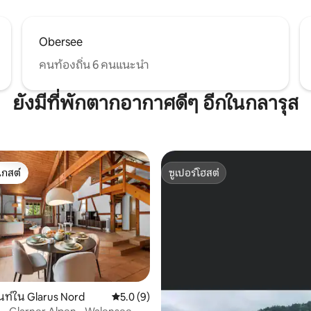
Obersee
คนท้องถิ่น 6 คนแนะนำ
ยังมีที่พักตากอากาศดีๆ อีกในกลารุส
เกสต์
ซูเปอร์โฮสต์
์ที่สุด
ซูเปอร์โฮสต์
ท์ใน Glarus Nord
คะแนนเฉลี่ย 5.0 จาก 5, 9 รีวิว
5.0 (9)