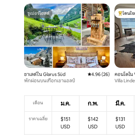
ซูเปอร์โฮสต์
โดนใจ
ซูเปอร์โฮสต์
โดนใจเกสต
ชาเลต์ใน Glarus Süd
คะแนนเฉลี่ย 4.96 จาก 5, 
4.96 (26)
คอนโดใน 
พักผ่อนบนเทือกเขาแอลป์
Villa Lin
เดือน
ม.ค.
ก.พ.
มี.ค.
ราคาเฉลี่ย
$151
$142
$131
USD
USD
USD