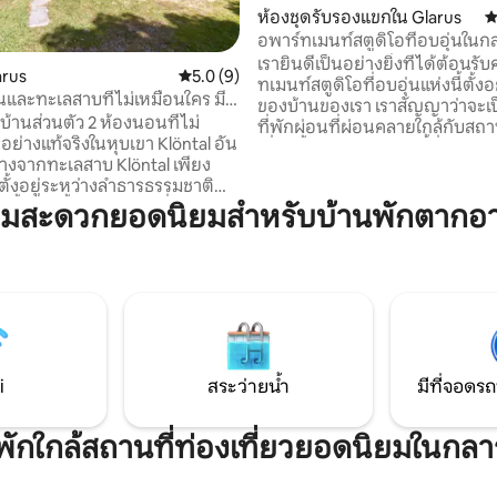
ห้องชุดรับรองแขกใน Glarus
ค
อพาร์ทเมนท์สตูดิโอที่อบอุ่นในก
34 รีวิว
เรายินดีเป็นอย่างยิ่งที่ได้ต้อนรับ
arus
คะแนนเฉลี่ย 5.0 จาก 5, 9 รีวิว
5.0 (9)
ทเมนท์สตูดิโอที่อบอุ่นแห่งนี้ตั้งอยู่
นและทะเลสาบที่ไม่เหมือนใคร มี
ของบ้านของเรา เราสัญญาว่าจะเป็นสถาน
ส 2 สาย
บ้านส่วนตัว 2 ห้องนอนที่ไม่
ที่พักผ่อนที่ผ่อนคลายใกล้กับสถา
อย่างแท้จริงในหุบเขา Klöntal อัน
เที่ยวทั้งหมดในบริเวณนี้ซึ่งเป็นฐ
างจากทะเลสาบ Klöntal เพียง
สำหรับนักปีนเขานักปีนเขานักขี่
ตั้งอยู่ระหว่างลำธารธรรมชาติ
และผู้ที่ชื่นชอบกิจกรรมกลางแจ้ง
มีน้ำจากน้ำพุใสสะอาดที่คุณ
ามสะดวกยอดนิยมสำหรับบ้านพักตากอ
สำรวจ Glarnerland ผจญภัยในพื้นที่แล้วพัก
บน้ำ ผ่อนคลาย และเพลิดเพลิน
ผ่อนในสตูดิโอที่น่ารักเพื่อเติมพลัง ✔ เตียงค
นส่วนตัวอย่างสมบูรณ์ ที่นี่เป็น
แสนสบาย ห้องนั่งเล่น✔แบบเปิดส
กผ่อนที่หายากที่มีภูเขา อากาศ
พื้นที่นั่ง ห้องครัว✔เต็มรูปแบบ ร
ของเทือกเขาแอลป์ และธรรมชาติอยู่
รวมกับไร่องุ่นขนาดเล็ก
นได้สูงสุด 4 คน มีห้องครัว
งเข้าส่วนตัว เตาไม้ และสวน หลุม
รณ์บาร์บีคิว ที่พักพิง หม้อไฟ และ
อร์ดทำให้การเข้าพักของคุณ
i
สระว่ายน้ำ
มีที่จอดรถ
้น
่พักใกล้สถานที่ท่องเที่ยวยอดนิยมในกลา