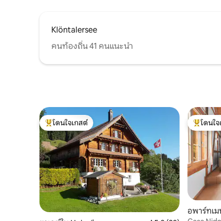
Klöntalersee
คนท้องถิ่น 41 คนแนะนำ
โดนใจเกสต์
โดนใจ
โดนใจเกสต์ที่สุด
โดนใจเกสต
อพาร์ทเมน