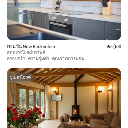
โรงนาใน New Buckenham
คะแนนเฉลี่ย
5 (63)
คอทเทจโบสถ์บาร์นส์
ครอบครัว
·
ความคุ้มค่า
·
คุณภาพการนอน
ซูเปอร์โฮสต์
ซูเปอร์โฮสต์