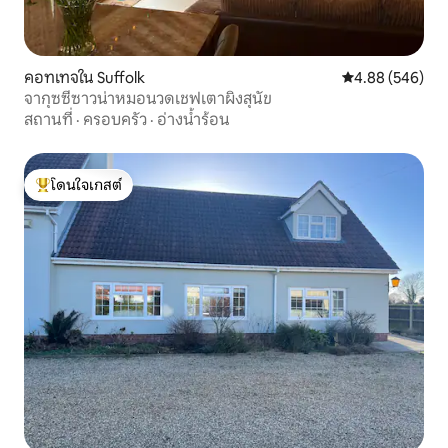
คอทเทจใน Suffolk
คะแนนเฉลี่ย 4.88
4.88 (546)
จากุซซี่ซาวน่าหมอนวดเชฟเตาผิงสุนัข
สถานที่
·
ครอบครัว
·
อ่างน้ำร้อน
โดนใจเกสต์
โดนใจเกสต์ที่สุด