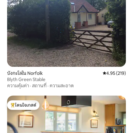
บังกะโลใน Norfolk
คะแนนเฉลี่ย 4.9
4.95 (219)
Blyth Green Stable
ความคุ้มค่า
·
สถานที่
·
ความสะอาด
โดนใจเกสต์
โดนใจเกสต์ที่สุด