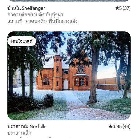
บ้านใน Shelfanger
คะแนนเฉลี่ย
5 (37)
อาคารต่อขยายติดกับทุ่งนา
สถานที่
·
ครอบครัว
·
พื้นที่กลางแจ้ง
โดนใจเกสต์
โดนใจเกสต์
ปราสาทใน Norfolk
คะแนนเฉลี่ย 4.
4.95 (43)
ปราสาทเล็ก