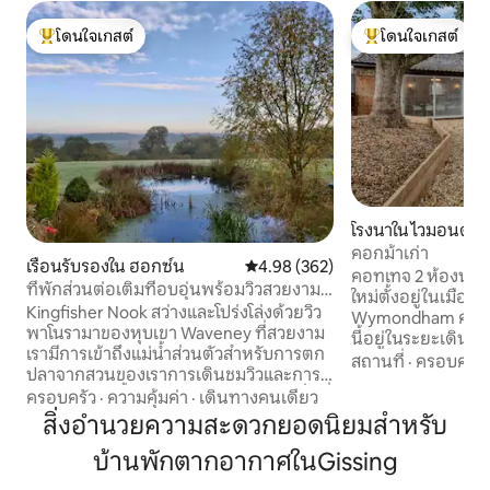
โดนใจเกสต์
โดนใจเกสต์
โดนใจเกสต์ที่สุด
โดนใจเกสต์ที่สุด
โรงนาใน ไวมอนด์แ
คอกม้าเก่า
เรือนรับรองใน ฮอกซ์น
คะแนนเฉลี่ย 4.98 จาก 5, 362 รีวิว
4.98 (362)
คอทเทจ 2 ห้องนอนที
ที่พักส่วนต่อเติมที่อบอุ่นพร้อมวิวสวยงาม
ใหม่ตั้งอยู่ในเมือ
ตกปลาและพายเรือคายัค
Kingfisher Nook สว่างและโปร่งโล่งด้วยวิว
Wymondham คอทเทจประวัติศาสตร์แห่ง
พาโนรามาของหุบเขา Waveney ที่สวยงาม
นี้อยู่ในระยะเดินถ
เรามีการเข้าถึงแม่น้ำส่วนตัวสำหรับการตก
อาหารและรองรับผู้เ
สถานที่
·
ครอบครัว
ปลาจากสวนของเราการเดินชมวิวและการขี่
ประกอบด้วยห้องพัก
จักรยานจากขั้นตอนประตูและผับท้องถิ่นที่
ครอบครัว
·
ความคุ้มค่า
·
เดินทางคนเดียว
เตียงคู่ ห้องที่สอง
ยอดเยี่ยมภายใน 15 นาทีโดยการเดิน พาย
สิ่งอำนวยความสะดวกยอดนิยมสำหรับ
เดี่ยว ห้องน้ำหลักแล
เรือคายัคเพื่อสำรวจสัตว์ป่าในแม่น้ำในท้อง
แบบเปิดโล่งที่กว้างข
บ้านพักตากอากาศในGissing
ถิ่นหรือจ้างอ่างน้ำร้อนใหม่ของเราเพื่อ
เยี่ยมในการสังสรรค
เพลิดเพลินกับพระอาทิตย์ตกเหนือหุบเขา
มีที่จอดรถมากมายสำ