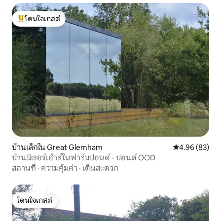
โดนใจเกสต์
โดนใจเกสต์ที่สุด
บ้านเล็กใน Great Glemham
คะแนนเฉลี่ย 4.
4.96 (83)
บ้านมิเรอร์เฮ้าส์ในฟาร์มปอนด์ - ปอนด์ OOD
สถานที่
·
ความคุ้มค่า
·
เดินสะดวก
โดนใจเกสต์
โดนใจเกสต์