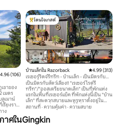
บ้านใน โ
โดนใจเกสต์
โดนใจ
RedGroun
โดนใจเกสต์ที่สุด
โดนใจเกส
หรูหราสำห
หลบไปพัก
ผ่อนสุดหรู
ดำเนินกา
ชนบทที่เง
และท้องฟ
สถานที่
·
เหมาะสำหร
ผ่อนในชนบ
บ้านเล็กใน Razorback
คะแนนเฉลี่ย 4.99 จาก 5, 
4.99 (313)
หนาวยังส
ะแนนเฉลี่ย 4.96 จาก 5, 106 รีวิว
4.96 (106)
รณ์ทรัฟเฟ
เรเซอร์ริดจ์รีทรีท - บ้านเล็ก - เป็นมิตรกับ
สภาพแวดล
สัตว์เลี้ยง - วิวสวย
เป็นมิตรกับสัตว์เลี้ยง!! "เรเซอร์ไรด์รี
ภูเขาของ
เขื่อนที่ไ
ทรีท"/"ออสเตรียขนาดเล็ก" เป็นที่พักแห่ง
92 เมตร
จนี้จึงไม
แรกในพื้นที่เรเซอร์แบ็ค ที่พักแห่งนี้เป็น "บ้าน
บลูเมาน์
เล็ก" ที่สะดวกสบายและหรูหราตั้งอยู่ใน
ี่เรียงราย
บรรยากาศที่งดงามบนพื้นที่ 5 เอเคอร์ใน
สถานที่
·
ความคุ้มค่า
·
ความสบาย
ฟที่อบอุ่น
ทาง
เทือกเขาเรเซอร์แบ็ค ขับรถจากซิดนีย์
ณที่หน้า
กาศในGingkin
ประมาณ 1 ชั่วโมง บ้านเล็กตั้งอยู่อย่าง
จากซิดนีย์
ปลอดภัยบนขอบสันเขา ที่ซึ่งคุณสามารถ
าบลูเมาน์
เพลิดเพลินกับวิวทิวทัศน์ที่งดงามของซิดนีย์
ลสาบไลล์
ได้ทั้งกลางวันและกลางคืน พร้อมกับการชม