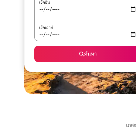
เช็คอิน
เช็คเอาท์
ค้นหา
เกสต