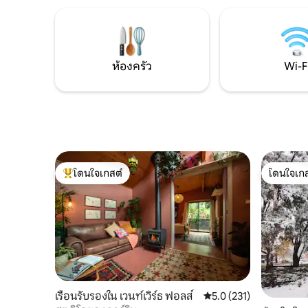
ตัว (มีบริการอัปเกรดสุขภาพเสริมสุขภาพ
เดี่ยวหรือ
ทางเลือก) เจ้าของที่พักอยู่ใกล้ ๆ หากจำเป็น
ผ่อนสุดโร
ซาวน่าจะเปิดให้บริการในช่วงกลางเดือน
จุดชมวิวที
มีนาคม
น่าทึ่งเพี
คุณ
ห้องครัว
Wi-F
โดนใจเกสต์
โดนใจเกส
โดนใจเกสต์ที่สุด
โดนใจเกส
เรือนรับรองใน เวนท์เวิร์ธ ฟอลส์
คะแนนเฉลี่ย 5.0 จาก 5, 
5.0 (231)