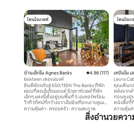
โดนใจเกสต์
โดนใจเกส
โดนใจเกสต์
โดนใจเกส
บ้านเล็กใน Agnes Banks
คะแนนเฉลี่ย 4.96 จาก 5, 1
4.96 (117)
เคบินใน เล
6sixteen เดอะแบงค์
Leura Cab
หรูหราแล
ยินดีต้อนรับสู่ 6SIXTEEN The Banks ที่พัก
คุณเดินกล
ผ่อนที่สงบในริชมอนด์ นิวเซาท์เวลส์ ที่พัก
หลังจากสำ
เล็กๆ แห่งนี้ตั้งอยู่บนพื้นที่ 5 เอเคอร์พร้อม
ท่อนซุงอุ
วิวทิวทัศน์ที่กว้างขวางไปยังเทือกเขาบลูเมา
หนังสือที่ท
น์เทน เหมาะสำหรับคู่รัก ผู้เข้าพักคนเดียว
คุณเองที่พ
ความคุ้มค่า
·
ครอบครัว
·
ความสะอาด
ความคุ้มค่
หรือครอบครัวขนาดเล็กที่ต้องการผ่อน
สมบูรณ์แ
สิ่งอำนวยคว
คลาย แช่ตัวใต้แสงดาวในอ่างน้ำร้อนที่ใช้ไฟ
ธรรมชาติแ
ฟืน รีเฟรชด้วยการแช่ตัวในน้ำเย็น หรือ
ราวกับภาพวาด Leura Ca
ละลายเข้าไปในเซสชั่นซาวน่าอินฟราเรดส่วน
ที่พักผ่อ