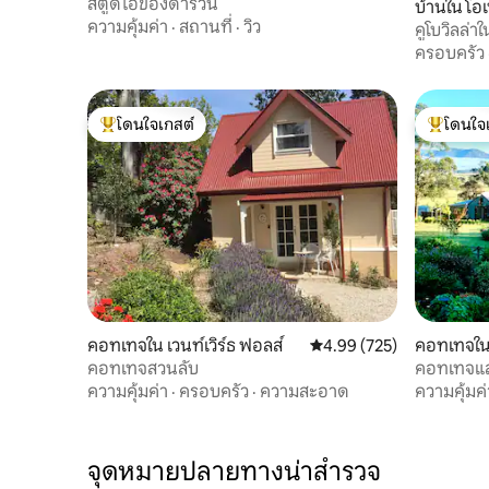
สตูดิโอของดาร์วิน
บ้านใน โอ
ความคุ้มค่า
·
สถานที่
·
วิว
คูโบวิลล่
ครอบครัว
โดนใจเกสต์
โดนใจ
โดนใจเกสต์ที่สุด
โดนใจเกสต
คอทเทจใน เวนท์เวิร์ธ ฟอลส์
คะแนนเฉลี่ย 4.99 จาก 5, 7
4.99 (725)
คอทเทจใน ล
คอทเทจสวนลับ
คอทเทจแล
ความคุ้มค่า
·
ครอบครัว
·
ความสะอาด
ความคุ้มค่
จุดหมายปลายทางน่าสำรวจ