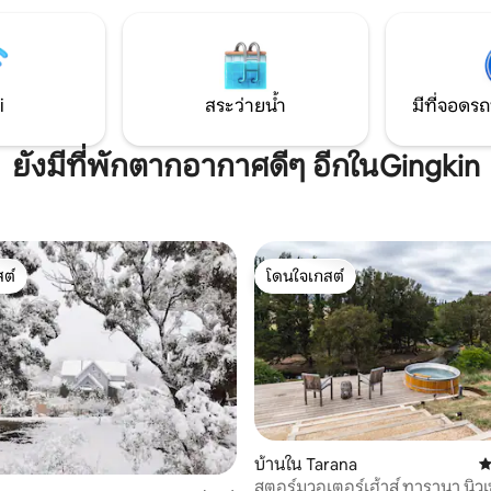
คู่รักที่กำลังมองหาสถานที่พัก
เพื่อเล่นกีฬาทางน้ำ 1 วัน ถอดปล
แมนติก ดื่มด่ำกับธรรมชาติด้วย
คลายในบรรยากาศที่ท้องฟ้ามาบ
่เป็นเอกลักษณ์และทางเดินไม้ที่
ยอดเขาและธรรมชาติเป็นเพื่อนบ้า
ยงไม่กี่ก้าวจากหน้าประตูบ้านของ
ที่สุดของคุณ
i
สระว่ายน้ำ
มีที่จอดรถ
ยังมีที่พักตากอากาศดีๆ อีกในGingkin
ต์
โดนใจเกสต์
ต์
โดนใจเกสต์
บ้านใน Tarana
ค
231 รีวิว
สตอร์มวอเตอร์เฮ้าส์ ทารานา นิวเ