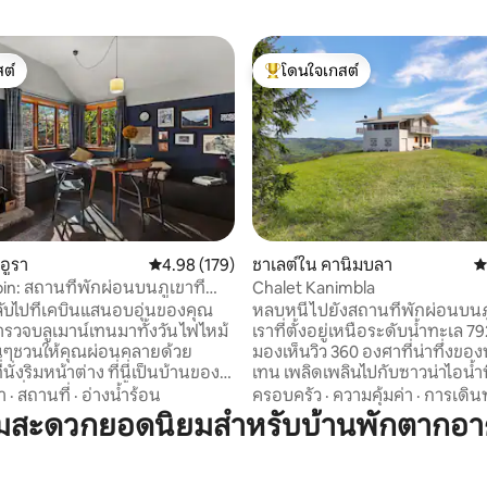
ต์
โดนใจเกสต์
ต์
โดนใจเกสต์ที่สุด
17 รีวิว
อูรา
คะแนนเฉลี่ย 4.98 จาก 5, 179 รีวิว
4.98 (179)
ชาเลต์ใน คานิมบลา
ค
in: สถานที่พักผ่อนบนภูเขาที่
Chalet Kanimbla
ะทันสมัย
ับไปที่เคบินแสนอบอุ่นของคุณ
หลบหนีไปยังสถานที่พักผ่อนบน
รวจบลูเมาน์เทนมาทั้งวัน ไฟไหม้
เราที่ตั้งอยู่เหนือระดับน้ำทะเล 7
่นๆชวนให้คุณผ่อนคลายด้วย
มองเห็นวิว 360 องศาที่น่าทึ่งของ
ี่นั่งริมหน้าต่าง ที่นี่เป็นบ้านของ
เทน เพลิดเพลินไปกับซาวน่าไอน้ำท
ักที่สะดวกสบายตั้งอยู่อย่าง
ไปด้วยต้นซีดาร์การดูดาวริมหลุมไ
า
·
สถานที่
·
อ่างน้ำร้อน
ครอบครัว
·
ความคุ้มค่า
·
การเดิน
บบเพื่อสำรวจความงามตาม
และตื่นขึ้นมาพบจิงโจ้ที่ต้อนรับคุ
ามสะดวกยอดนิยมสำหรับบ้านพักตากอา
ละหมู่บ้าน Leura ที่สวยงาม
ประตูบ้านของคุณ เพียง 2 ชั่วโมง
bin เป็นสถาน
สำรวจความมหัศจรรย์ของเทือกเข
นที่สมบูรณ์แบบสำหรับนักผจญภัย
เทนหรือใช้เวลา 30 นาทีไปยังทะเ