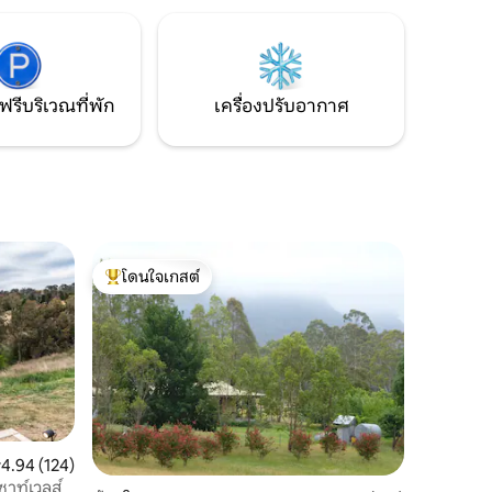
ั๊กและผ่อน
พระอาทิตย์ขึ้นและพระอาทิตย์ตกที่มีมนต์
รรจบกับ
ขลังจากเตียงของคุณ และยังมีชีวิตนกป่าอีก
นที่ใกล้
ด้วย
ฟรีบริเวณที่พัก
เครื่องปรับอากาศ
โดนใจเกสต์
โดนใจเกสต์ที่สุด
ะแนนเฉลี่ย 4.94 จาก 5, 124 รีวิว
4.94 (124)
ซาท์เวลส์