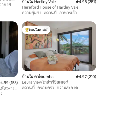
บ้านใน Hartley Vale
คะแนนเฉลี่ย 4.98 จาก 5, 
4.98 (351)
บอากาศ
Hereford House of Hartley Vale
ความคุ้มค่า
·
สถานที่
·
อาหารเช้า
โดนใจเกสต์
โดนใจเกสต์ที่สุด
บ้านใน คาโตumba
คะแนนเฉลี่ย 4.97 จาก 5, 
4.97 (210)
Leura View ใกล้ทรีซิสเตอร์
ะแนนเฉลี่ย 4.99 จาก 5, 153 รีวิว
4.99 (153)
สถานที่
·
ครอบครัว
·
ความสะอาด
้ได้เฉพาะ
าว