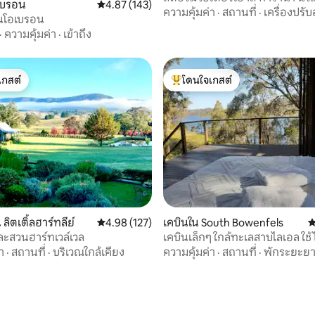
เบรอน
คะแนนเฉลี่ย 4.87 จาก 5, 143 รีวิว
4.87 (143)
ความคุ้มค่า
·
สถานที่
·
เครื่องปรั
าในโอเบรอน
·
ความคุ้มค่า
·
เข้าถึง
เกสต์
โดนใจเกสต์
์ที่สุด
โดนใจเกสต์ที่สุด
25 รีวิว
ิตเติ้ลฮาร์ทลีย์
คะแนนเฉลี่ย 4.98 จาก 5, 127 รีวิว
4.98 (127)
เคบินใน South Bowenfels
ค
ะสวนฮาร์ทเวล์เวล
เคบินเล็กๆ ใกล้ทะเลสาบไลเอล ใช
รถ 4x4 และ AWD
า
·
สถานที่
·
บริเวณใกล้เคียง
ความคุ้มค่า
·
สถานที่
·
พักระยะย