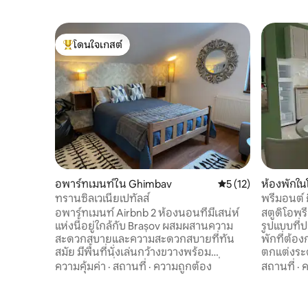
โดนใจเกสต์
โดนใจเกสต์ที่สุด
อพาร์ทเมนท์ใน Ghimbav
คะแนนเฉลี่ย 5 จาก 5,
5 (12)
ห้องพักใ
ทรานซิลเวเนียเปทัลส์
พรีมอนต์ ก
แบบเปิดโล
อพาร์ทเมนท์ Airbnb 2 ห้องนอนที่มีเสน่ห์
สตูดิโอพรี
แห่งนี้อยู่ใกล้กับ Brașov ผสมผสานความ
รูปแบบที่
สะดวกสบายและความสะดวกสบายที่ทัน
พักที่ต้อง
สมัย มีพื้นที่นั่งเล่นกว้างขวางพร้อม
ตกแต่งระด
เฟอร์นิเจอร์ที่อบอุ่นและการตกแต่งที่มี
และแสงไฟ
ความคุ้มค่า
·
สถานที่
·
ความถูกต้อง
สถานที่
·
ค
สไตล์ ห้องครัวที่มีอุปกรณ์ครบครันมีเครื่อง
สมบูรณ์แบ
ใช้ไฟฟ้าทันสมัยเหมาะสำหรับการเตรียม
วุ่นวาย พื
อาหาร อพาร์ทเมนท์ยังมีห้องน้ำ 2 ห้อง
Fi ความเร