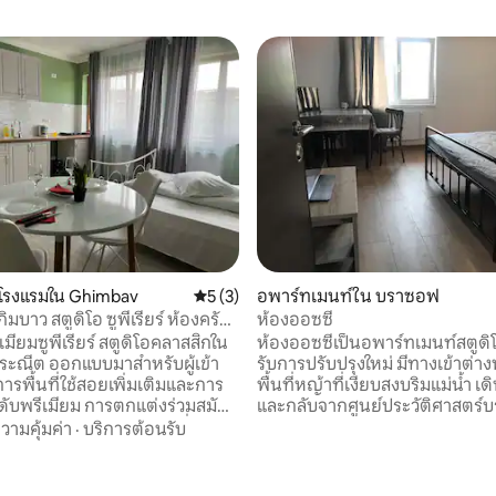
 12 รีวิว
นโรงแรมใน Ghimbav
คะแนนเฉลี่ย 5 จาก 5, 3 รีวิว
5 (3)
อพาร์ทเมนท์ใน บราซอฟ
ิมบาว สตูดิโอ ซูพีเรียร์ ห้องครัว
ห้องออซซี่
่ง
เมี่ยมซูพีเรียร์ สตูดิโอคลาสสิกใน
ห้องออซซี่เป็นอพาร์ทเมนท์สตูดิโอท
ประณีต ออกแบบมาสำหรับผู้เข้า
รับการปรับปรุงใหม่ มีทางเข้าต่
การพื้นที่ใช้สอยเพิ่มเติมและการ
พื้นที่หญ้าที่เงียบสงบริมแม่น้ำ เ
ับพรีเมียม การตกแต่งร่วมสมัย
และกลับจากศูนย์ประวัติศาสตร์
โดยรอบสร้างบรรยากาศที่
สะดวกด้วยรถบัส รถยนต์ หรือแท็ก
วามคุ้มค่า
·
บริการต้อนรับ
บสำหรับการพักผ่อนหลังวันที่
กม.) สนามบินบราซอฟ/กิมบาฟ (3 กม.
้นที่นอนกว้างขวาง สมาร์ททีวี Wi-
จากสถานที่จัดงานเทศกาลร็อคสต
็วสูง ห้องครัวส่วนตัวอุปกรณ์ครบ
ตรีมชื่อดังแห่งใหม่ 200 ม. เนื่องจากอยู่ห่าง