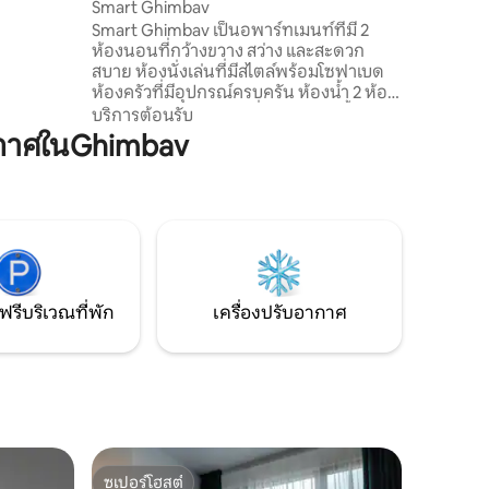
Smart Ghimbav
ห้สถานที่
Smart Ghimbav เป็นอพาร์ทเมนท์ที่มี 2
ังจุดท่อง
ห้องนอนที่กว้างขวาง สว่าง และสะดวก
้บริการ
สบาย ห้องนั่งเล่นที่มีสไตล์พร้อมโซฟาเบด
ห้องครัวที่มีอุปกรณ์ครบครัน ห้องน้ำ 2 ห้อง
ระเบียงกว้างขวาง และที่จอดรถ เราตั้งอยู่ใน
บริการต้อนรับ
ย่านใหม่ของกิมบาว ซึ่งคุณสามารถเข้าถึง
กาศในGhimbav
ทุกสิ่งที่คุณต้องการได้อย่างง่ายดาย เราอยู่
ห่างจากย่านคนเดิน 2 นาทีโดยการเดิน ซึ่ง
คุณจะพบ: ร้านอาหาร ร้านกาแฟ ร้านเบเก
อรี่/ร้านขนมหวานของช่างฝีมือ ร้านขาย
ของชำ สนามเด็กเล่น... และเราอยู่ใกล้กับ
สนามบินกิมบาว
ฟรีบริเวณที่พัก
เครื่องปรับอากาศ
ซูเปอร์โฮสต์