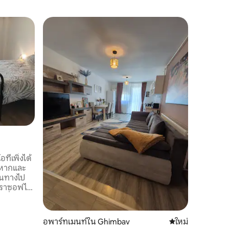
ห้องนอนส
Vila D (1
Dionysos 
ประมาณ 1
ชนบทที่สะ
อำนวยความสะดวก กา
เป็นเรื่อ
ขวาง Dio
or Bacch
the god o
watching 
มีที่นี่ได
ความสะด
ของคุณ
ี่เพิ่งได้
างหากและ
ดินทางไป
บราซอฟได้
ซี่ (8
) ห่าง
ัดเอ็กซ์
อพาร์ทเมนท์ใน Ghimbav
ที่พักใหม่
ใหม่