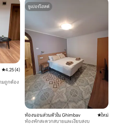
ซูเปอร์โฮสต์
ซูเปอร์โฮสต์
คะแนนเฉลี่ย 4.25 จาก 5, 4 รีวิว
4.25 (4)
ามถูกต้อง
ห้องนอนส่วนตัวใน Ghimbav
ที่พักใหม่
ใหม่
ห้องพักสะดวกสบายและเงียบสงบ