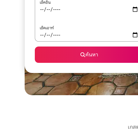
เช็คอิน
เช็คเอาท์
ค้นหา
เกสต