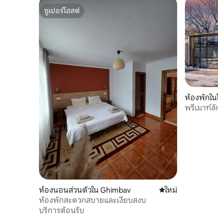
ซูเปอร์โฮสต์
ซูเปอร์โฮสต์
ห้องพักใ
พรีเมาท์ลั
ห้องนอนส่วนตัวใน Ghimbav
ที่พักใหม่
ใหม่
ห้องพักสะดวกสบายและเงียบสงบ
บริการต้อนรับ