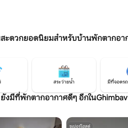
ู้เย็นและพื้นที่ที่จัดวางอย่างเป็น
จากถนนหลวงเพียงถนนเดียว ทำใ
ื่อการเตรียมอาหารว่างที่ง่ายดาย
ตั้งนี้เหมาะสำหรับการเดินทางไปย
ความสะดวกที่มีให้: ที่จอดรถส่วน
เที่ยวโดยรอบที่ทรานซิลเวเนียมีให
านบ้านและสิทธิใช้ห้องซักรีดของ
รวมถึงปราสาทบราน (25 กม.)
ามสะดวกยอดนิยมสำหรับบ้านพักตากอา
i
สระว่ายน้ำ
มีที่จอดรถ
ยังมีที่พักตากอากาศดีๆ อีกในGhimbav
ซูเปอร์โฮสต์