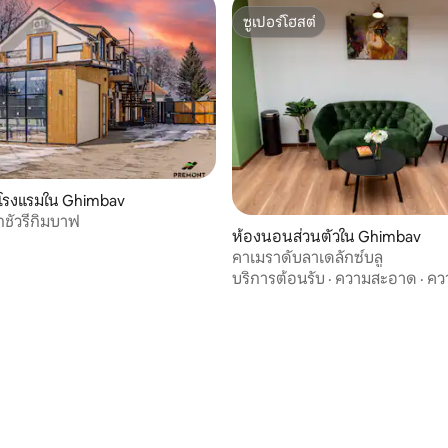
ซูเปอร์โฮสต์
ซูเปอร์โฮสต์
นโรงแรมใน Ghimbav
กชัวรี่กิมบาฟ
ห้องนอนส่วนตัวใน Ghimbav
คาเมราดับลาเดลักซ์บลู
บริการต้อนรับ
·
ความสะอาด
·
คว