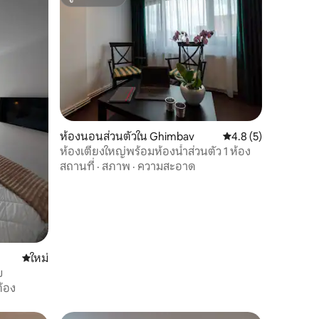
ซูเปอร์โฮสต์
ห้องนอนส่วนตัวใน Ghimbav
คะแนนเฉลี่ย 4.8 จาก 5
4.8 (5)
ห้องเตียงใหญ่พร้อมห้องน้ำส่วนตัว 1 ห้อง
สถานที่
·
สภาพ
·
ความสะอาด
ที่พักใหม่
ใหม่
บ
้อง