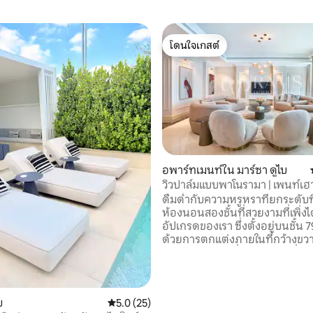
โดนใจเกสต์
โดนใจเกสต์
อพาร์ทเมนท์ใน มาร์ซา ดูไบ
วิวปาล์มแบบพาโนรามา | เพนท์เฮา
, 5 รีวิว
กซ์ | สูงลอยฟ้า
ดื่มด่ำกับความหรูหราที่ยกระดับท
ห้องนอนสองชั้นที่สวยงามที่เพิ่งไ
อัปเกรดของเรา ซึ่งตั้งอยู่บนชั้น 
ด้วยการตกแต่งภายในที่กว้างขวา
พระอาทิตย์ตกที่น่าหลงใหล ที่พักแ
เป็นสถานที่พักผ่อนที่สมบูรณ์แบ
ช่วงเวลาที่น่าจดจำกับคนที่คุณรัก 
พิเศษแห่งนี้ตั้งอยู่ใจกลางดูไบมาริ
บ
คะแนนเฉลี่ย 5.0 จาก 5, 25 รีวิว
5.0 (25)
ชีวาและอยู่ห่างจากสถานที่ท่องเที่