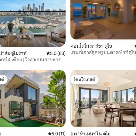
, 4 รีวิว
คอนโดใน มาร์ซา ดูไบ
เพนท์เฮาส์สุดหรูบนดาดฟ้าที่ดูไบ
าล์ม จูไมราห์
คะแนนเฉลี่ย 5.0 จาก 5, 83 รีวิว
5.0 (83)
รายเดือน
ลักซ์ 4 เตียง | วิวสวยบนชายหาด
ต์
โดนใจเกสต์
ต์
โดนใจเกสต์
, 3 รีวิว
บ
คะแนนเฉลี่ย 5.0 จาก 5, 11 รีวิว
5.0 (11)
อพาร์ทเมนท์ใน ดูไบ