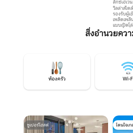
ลักซ์เฮเวน
ห้องน้ำ 6 ห้อง ห้องครัวที่ออกแบบอย่าง
เอสเตท
วิลล่าสไตล
ชาญฉลาด และลิฟต์ส่วนตัว ผ่อนคลายใน
รองรับผู้
สระว่ายน้ำส่วนตัว+จากุซซี่ของคุณเอง จุด
เพลิดเพลิน
เด่นอื่น ๆ ได้แก่ ลิฟต์ขนของ ที่จอดรถ สิทธิ
แบบเปิดโล่
เข้าถึงสิ่งอำนวยความสะดวกด้านไลฟ์สไตล์
และพื้นที่
สิ่งอำนวยคว
เช่น ห้องออกกำลังกาย + พาเดล + บาร์บีคิว
ขวาง ผ่อ
รับประกันความหรูหราส่วนตัว!
บาร์บีคิว
จืด ตั้งอ
เมืองดูไบ
และฆ่าเชื้
สะอาดและ
ที่สมบูรณ
ละเอียดท
ห้องครัว
Wi-F
สบายและค
ซูเปอร์โฮสต์
โดนใจเกส
ซูเปอร์โฮสต์
โดนใจเกส