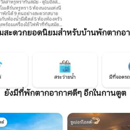
 วิลล่าหรูหราทันสมัย - ดูไบฮิลล์ส
ที่สุดของเมืองเพียงไม่กี่ก้าว เพื่
์โมเดิร์นหรูหรา 5 ห้องนอนแห่งนี้
สะดวกยิ่งขึ้น บริการผู้ช่วยดิจิทั
เข้าพักได้ 9 คนอย่างสะดวกสบาย
พร้อมให้บริการตลอดการเข้าพัก
กับห้องน้ำมีสไตล์ 5 ห้องห้องครัว
พร้อมให้ความช่วยเหลือเมื่อใดก็ต
งพร้อมเครื่องใช้ไฟฟ้าที่ทันสมัย
ต้องการ
นั่งเล่น/รับประทานอาหารที่กว้าง
ามสะดวกยอดนิยมสำหรับบ้านพักตากอ
นคลายในครัวกลางแจ้งด้วย
ในตัวโซฟาสบายๆและสระว่ายน้ำน้ำ
ยู่ในดูไบฮิลส์เอสเตทห่างจากใจกลาง
เพียง 15 นาทีมีการทำความสะอาด
อรายสองสัปดาห์เพื่อการเข้าพักที่
ปราศจากความเครียด เป็นที่พัก
์แบบเหมือนอยู่บ้านด้วยทุกราย
ี่ออกแบบมาเพื่อความสะดวก
i
สระว่ายน้ำ
มีที่จอดรถ
วามเป็นส่วนตัวของคุณ!
ยังมีที่พักตากอากาศดีๆ อีกในกานตูต
ต์
ซูเปอร์โฮสต์
ต์
ซูเปอร์โฮสต์