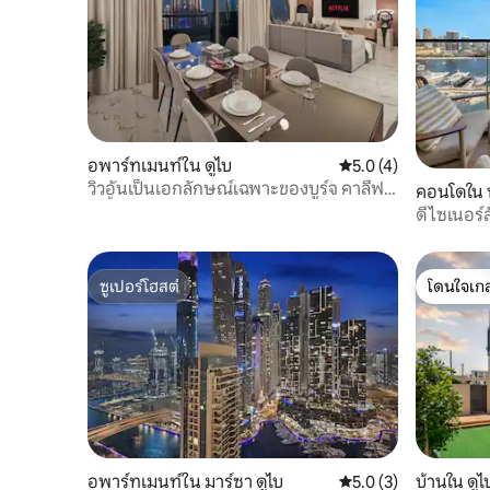
อพาร์ทเมนท์ใน ดูไบ
คะแนนเฉลี่ย 5.0 จาก 5
5.0 (4)
วิวอันเป็นเอกลักษณ์เฉพาะของบูร์จ คาลีฟา
คอนโดใน ป
+ น้ำพุ | Vista Luxe
ดีไซเนอร์
ส่วนตัว
ซูเปอร์โฮสต์
โดนใจเกส
ซูเปอร์โฮสต์
โดนใจเกส
อพาร์ทเมนท์ใน มาร์ซา ดูไบ
คะแนนเฉลี่ย 5.0 จาก 5
5.0 (3)
บ้านใน ดูไ