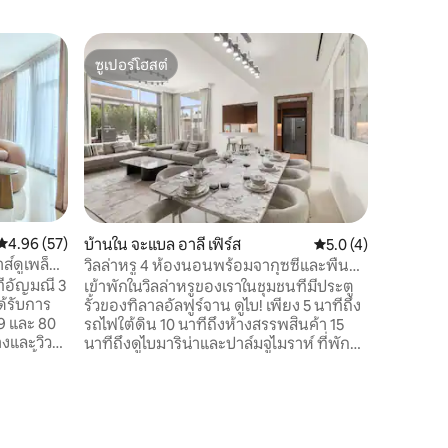
คอนโดใน 
ซูเปอร์โฮสต์
โดนใจเก
เพนท์เฮาส
ซูเปอร์โฮสต์
โดนใจเก
สำหรับคร
ลองนึกภา
ตัวของคุณ
พระอาทิต
ที่เป็นเอกลักษณ์ ส่วนล
รายสัปดาห์และ
ห้องนอนที
ตัวอย่างส
และมอบปร
คะแนนเฉลี่ย 4.96 จาก 5, 57 รีวิว
4.96 (57)
บ้านใน จะแบล อาลี เฟิร์ส
คะแนนเฉลี่ย 5.0 จาก 5
5.0 (4)
ได้ยากในดูไบ เหมาะสำหรับดิ
ส์ดูเพล็
วิลล่าหรู 4 ห้องนอนพร้อมจากุซซี่และพื้นที่
คู่รัก ครอ
บาร์บีคิว
ี่อัญมณี 3
เข้าพักในวิลล่าหรูของเราในชุมชนที่มีประตู
ห่างจากดา
ด้รับการ
รั้วของทิลาลอัลฟูร์จาน ดูไบ! เพียง 5 นาทีถึง
อยู่ใกล้
79 และ 80
รถไฟใต้ดิน 10 นาทีถึงห้างสรรพสินค้า 15
งและวิว
นาทีถึงดูไบมาริน่าและปาล์มจูไมราห์ ที่พัก
ห่งนี้จึง
ขนาด 350 ตร.ม. มี 4 ห้องนอน ห้องแม่บ้าน
บสำหรับ
แต่ละห้องมีห้องน้ำในตัว ห้องนั่งเล่นขนาด
ที่พักสุด
ใหญ่ จากุซซี่และพื้นที่บาร์บีคิว และโรงจอด
นาที่มีชีวิต
รถ 2 คัน ในฐานะเจ้าของที่พักดีเด่น เรา
ยวที่ดี
มั่นใจว่าจะสื่อสารได้อย่างรวดเร็วและให้การ