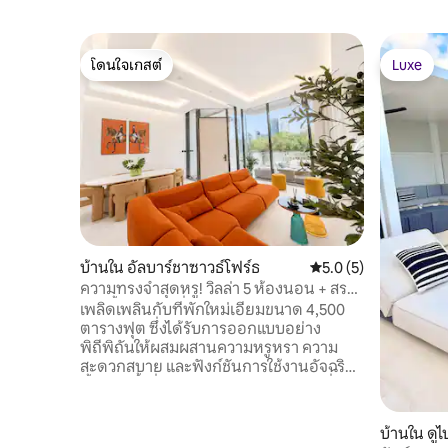
โดนใจเกสต์
Luxe
โดนใจเกสต์
Luxe
บ้านใน อัลบาร์ชาซาวธ์โฟร์ธ
คะแนนเฉลี่ย 5.0 จาก 5
5.0 (5)
ความทรงจำสุดหรู! วิลล่า 5 ห้องนอน + สระ
ว่ายน้ำ + จากุซซี่ + ลิฟต์ + ห้องออกกำลัง
เพลิดเพลินกับที่พักใหม่เอี่ยมขนาด 4,500
กาย
ตารางฟุต ซึ่งได้รับการออกแบบอย่าง
พิถีพิถันให้ผสมผสานความหรูหรา ความ
สะดวกสบาย และฟังก์ชันการใช้งานอัจฉริยะ
ทั้งหมดนี้เพื่อประสบการณ์การใช้ชีวิตที่ราบ
รื่น เหมาะสำหรับผู้เข้าพักที่ให้ความสำคัญ
กับความเป็นส่วนตัว ความหรูหรา และความ
บ้านใน ดูไ
สะดวกสบาย มีห้องนอนขนาดใหญ่ 5 ห้อง