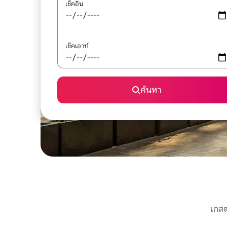
เช็คอิน
เช็คเอาท์
ค้นหา
เกสต