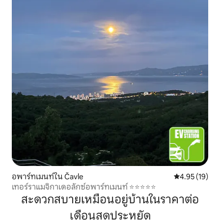
อพาร์ทเมนท์ใน Čavle
คะแนนเฉลี่ย 4.
4.95 (19)
เทอร์ราแมจิกาเดอลักซ์อพาร์ทเมนท์ ⭐⭐⭐⭐⭐
สะดวกสบายเหมือนอยู่บ้านในราคาต่อ
เดือนสุดประหยัด