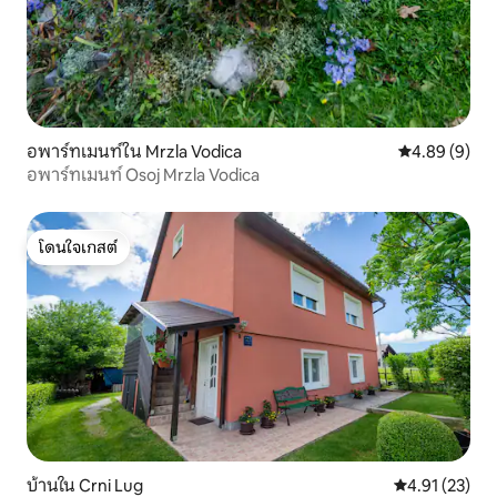
อพาร์ทเมนท์ใน Mrzla Vodica
คะแนนเฉลี่ย 4
4.89 (9)
อพาร์ทเมนท์ Osoj Mrzla Vodica
โดนใจเกสต์
โดนใจเกสต์
บ้านใน Crni Lug
คะแนนเฉลี่ย 4.
4.91 (23)