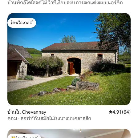
บ้านพักอีโคโลจด์ไม้ วิวที่เงียบสงบ การตกแต่งแบบนอร์ดิก
โดนใจเกสต์
โดนใจเกสต์
บ้านใน Chevannay
คะแนนเฉลี่ย 4.
4.91 (64)
ดอม - ลอฟท์ทันสมัยในโรงนาแบบคลาสสิก