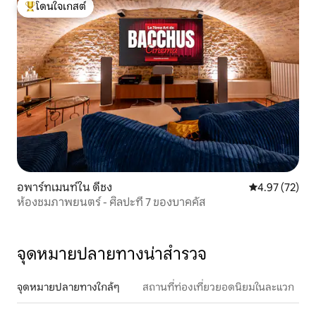
โดนใจเกสต์
โดนใจเกสต์ที่สุด
อพาร์ทเมนท์ใน ดีชง
คะแนนเฉลี่ย 4.
4.97 (72)
ห้องชมภาพยนตร์ - ศิลปะที่ 7 ของบาคคัส
จุดหมายปลายทางน่าสำรวจ
จุดหมายปลายทางใกล้ๆ
สถานที่ท่องเที่ยวยอดนิยมในละแวก