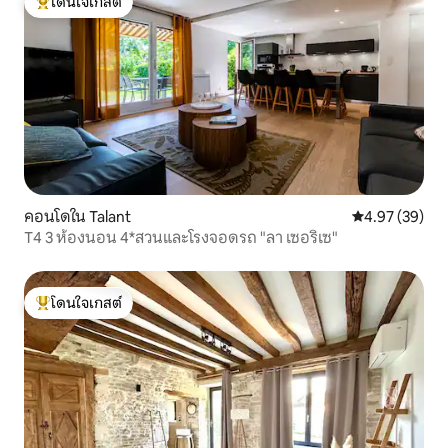
โดนใจเกสต์
โดนใจเกสต์ที่สุด
คอนโดใน Talant
คะแนนเฉลี่ย 4.
4.97 (39)
T4 3 ห้องนอน 4*สวนและโรงจอดรถ "ลา เซอริเซ"
โดนใจเกสต์
โดนใจเกสต์ที่สุด