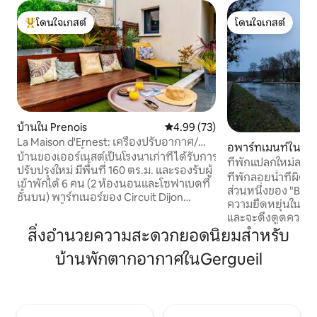
โดนใจเกสต์
โดนใจเกสต์
โดนใจเกสต์ที่สุด
โดนใจเกสต์
บ้านใน Prenois
คะแนนเฉลี่ย 4.99 จาก 5, 73 รีวิว
4.99 (73)
La Maison d'Ernest: เครื่องปรับอากาศ/
อพาร์ทเมนท์ใน Gi
ทัวร์/สระว่ายน้ำ
บ้านของเออร์เนสต์เป็นโรงนาเก่าที่ได้รับการ
uche
ที่พักแปลกใหม่ลอย
ปรับปรุงใหม่ มีพื้นที่ 160 ตร.ม. และรองรับผู้
ที่พักลอยน้ำที่ผิดป
เข้าพักได้ 6 คน (2 ห้องนอนและโซฟาเบดที่
ส่วนหนึ่งของ "Bate
ชั้นบน) พาร์ทเนอร์ของ Circuit Dijon
ความยืดหยุ่นในการร
Prenois ตั้งอยู่ห่างจาก Dijon 2 นาทีหรือ 20
และจะดึงดูดความ
นาทีบ้านหลังนี้เป็นสถานที่ที่เหมาะสำหรับ
คิดริเริ่มความสะ
สิ่งอำนวยความสะดวกยอดนิยมสำหรับ
การชาร์จแบตเตอรี่สำหรับครอบครัวหรือ
ที่ได้รับสิทธิพิเศษ
กลุ่มเพื่อน ทัวร์ปิดตั้งแต่เดือนพฤศจิกายน
บ้านพักตากอากาศในGergueil
ล็อคใจกลางธรรมช
ถึงมีนาคม N +1 ระเบียงพร้อมสระว่ายน้ำ
เตียงคู่ (160X200) 
ส่วนตัวเหนือพื้นดินกำลังรอคุณอยู่ รถยนต์
อ่างล้างหน้าโถสุข
ของคุณจะจอดในลานบ้านส่วนตัวที่มีประตู
นั่งเล่นพร้อมโซฟา/เ
รักษาความปลอดภัย
นวมโต๊ะห้องครัวมี