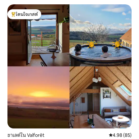
โดนใจเกสต์
โดนใจเกสต์ที่สุด
ชาเลต์ใน Valforêt
คะแนนเฉลี่ย 4.
4.98 (85)