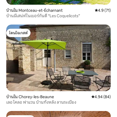
บ้านใน Montceau-et-Écharnant
คะแนนเฉลี่ย 4
4.9 (71)
บ้านมีเสน่ห์ในเบอร์กันดี “Les Coquelicots”
โดนใจเกสต์
โดนใจเกสต์
บ้านใน Chorey-les-Beaune
คะแนนเฉลี่ย 4.9
4.94 (84)
เลอ โคลอ ฟาแวน บ้านทั้งหลัง ลานระเบียง