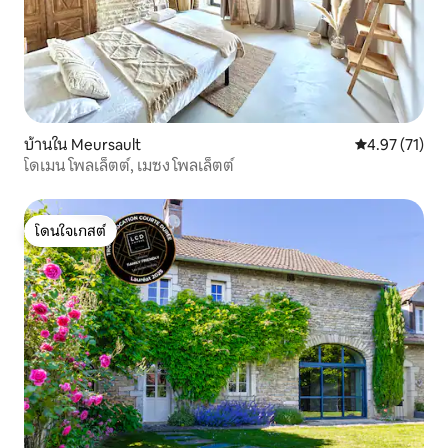
บ้านใน Meursault
คะแนนเฉลี่ย 4.
4.97 (71)
โดเมน โพลเล็ตต์, เมซง โพลเล็ตต์
โดนใจเกสต์
โดนใจเกสต์