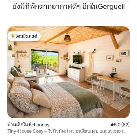
ยังมีที่พักตากอากาศดีๆ อีกในGergueil
โดนใจเกสต์
โดนใจเกสต์ที่สุด
บ้านเล็กใน Échannay
คะแนนเฉลี่ย 5
5.0 (82)
Tiny-House Cosy – วิวทิวทัศน์ ความเงียบสงบ และธรรมชาติ
ในบูร์กอญ