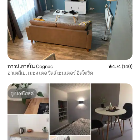
ทาวน์เฮาส์ใน Cognac
คะแนนเฉลี่ย 4.7
4.74 (140)
อาเตลีเย, เมซง เดอ วิลล์ เซนเตอร์ อิสโตริค
ซูเปอร์โฮสต์
ซูเปอร์โฮสต์