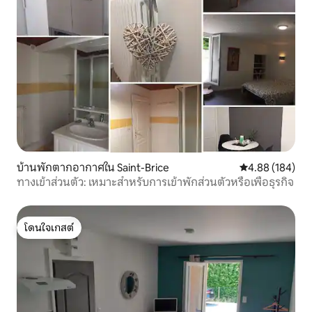
บ้านพักตากอากาศใน Saint-Brice
คะแนนเฉลี่ย 4.8
4.88 (184)
ทางเข้าส่วนตัว: เหมาะสำหรับการเข้าพักส่วนตัวหรือเพื่อธุรกิจ
โดนใจเกสต์
โดนใจเกสต์