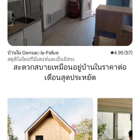
บ้านใน Gensac-la-Pallue
คะแนนเฉลี่ย 4.
4.95 (57)
สตูดิโอใหม่ที่มีเสน่ห์และเป็นอิสระ
สะดวกสบายเหมือนอยู่บ้านในราคาต่อ
เดือนสุดประหยัด