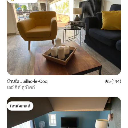
โดนใจเกสต์ที่สุด
บ้านใน Juillac-le-Coq
คะแนนเฉลี่ย 
5 (144)
เลอ์ กีต์ ดูว์ โคก์
โดนใจเกสต์
โดนใจเกสต์