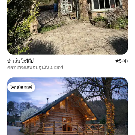
บ้านใน โรมีลีย์
คะแนนเฉลี่
5 (4)
คอทเทจแสนอบอุ่นในเชเชอร์
โดนใจเกสต์
โดนใจเกสต์