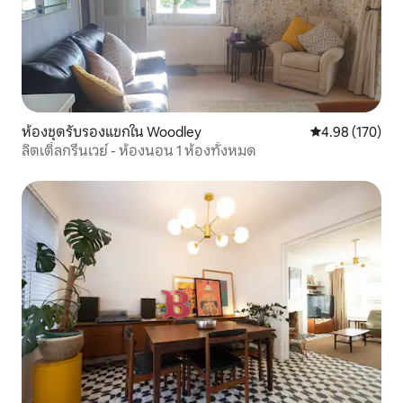
ห้องชุดรับรองแขกใน Woodley
คะแนนเฉลี่ย 4.9
4.98 (170)
ลิตเติ้ลกรีนเวย์ - ห้องนอน 1 ห้องทั้งหมด