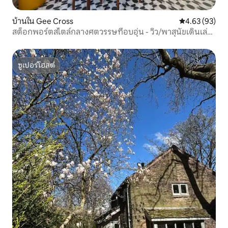
บ้านใน Gee Cross
คะแนนเฉลี่ย 4.
4.63 (93)
สต็อกพอร์ตสไตล์กลางศตวรรษที่อบอุ่น - วิว/พาสุนัขเดินเล่น/
ไฟ
ซูเปอร์โฮสต์
ซูเปอร์โฮสต์