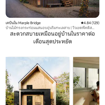
เคบินใน Marple Bridge
คะแนนเฉลี่ย 4.8
4.84 (129)
บ้านไม้ทรงกระท่อมแสนอบอุ่นริมทะเลสาบ | วิวเขตพีคดิส
ทริกต์
สะดวกสบายเหมือนอยู่บ้านในราคาต่อ
เดือนสุดประหยัด