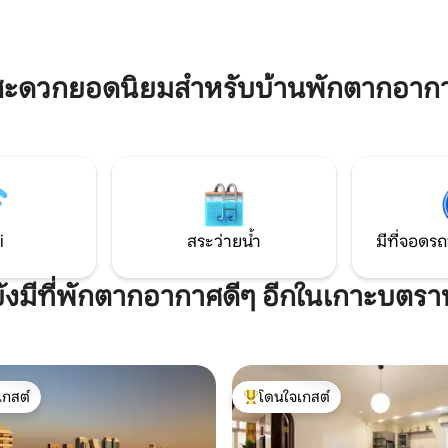
 เต็มไปด้วย
น้ำ ที่ตั้งอยู่ใจกลางซามาเลก ซึ่งเป
ร้านอาหาร และสตูดิโอศิลปะที่มี
เงียบสงบ สะอาด เดินเล่นสะดวก 
ห้คุณได้สัมผัสวัฒนธรรมที่ลงตัว
ด้วยสถานที่ดีๆ ที่ซ่อนอยู่ ทั้งร้
บาร์ คลับ หอศิลป์ ฯลฯ… เพียงแค่เด
มสะดวกยอดนิยมสำหรับบ้านพักตากอาก
i
สระว่ายน้ำ
มีที่จอดรถ
ยังมีที่พักตากอากาศดีๆ อีกในเกาะบตรา
เกสต์
โดนใจเกสต์
์ที่สุด
โดนใจเกสต์ที่สุด