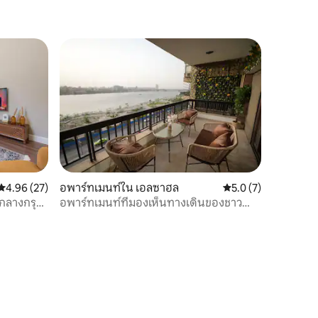
คะแนนเฉลี่ย 4.96 จาก 5, 27 รีวิว
4.96 (27)
อพาร์ทเมนท์ใน เอลซาฮล
คะแนนเฉลี่ย 5.0 จาก 5
5.0 (7)
จกลางกรุง
อพาร์ทเมนท์ที่มองเห็นทางเดินของชาว
ง
อียิปต์