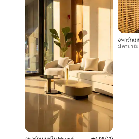
อพาร์ทเม
มิ คาซา โบ
อพาร์ทเมนท์ใน Marouf
คะแนนเฉลี่ย 4.95 จาก 5, 
4.95 (19)