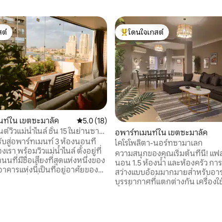
ต์
โดนใจเกสต์
ต์
โดนใจเกสต์ที่สุด
นท์ใน เขตซะมาลัค
คะแนนเฉลี่ย 5.0 จาก 5, 18 รีวิว
5.0 (18)
์วิวแม่น้ำไนล์ ชั้น 15 ในย่านซา
อพาร์ทเมนท์ใน เขตซะมาลัค
ับสู่อพาร์ทเมนท์ 3 ห้องนอนที่
ไคโรโพลิตา-นอร์ทซามาเลก
รา พร้อมวิวแม่น้ำไนล์ ตั้งอยู่ที่
ความสนุกของคุณเริ่มต้นที่นี่! แฟ
ถนนที่มีชื่อเสียงที่สุดแห่งหนึ่งของ
นอน 1.5 ห้องน้ำ และห้องครัว การ
สว่างแบบอ้อมมากมายสำหรับอา
ละผู้มีถิ่นที่อยู่ต่างชาติ มีความ
บรรยากาศที่แตกต่างกัน เครื่องใ
ะความเป็นส่วนตัวในระดับสูง
ชิ้นที่คุณอาจต้องการสำหรับการเ
รับครอบครัวและกลุ่ม จากอพาร์
ระยะสั้นหรือระยะยาว มีน้ำร้อนใ
110 รีวิว
ณจะได้เพลิดเพลินกับวิวทิวทัศน์
และห้องครัว สมาร์ททีวี Wi-Fi ห้องค
วางของเส้นขอบฟ้าไคโรและแม่น้ำ
เย็น ไมโครเวฟ เตาไฟฟ้าพร้อมเต