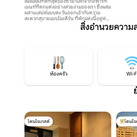
สบายแบบโอเรียนทัล
สัมผัสสิ่งที่ดีที่สุดของซามาเลกจากอพาร์ท
ไนล์ที่สวยงาม ย่านนี้มีชีวิตชีวา
เมนท์ที่ตกแต่งอย่างสวยงามของเรา ซึ่งผสม
ร้านกาแฟ 
ผสานเสน่ห์แบบตะวันออกเข้ากับความ
เสน่ห์ ทำใ
สะดวกสบายแบบโมเดิร์น ที่พักแห่งนี้อยู่ห่าง
จากแม่น้ำไนล์เพียงไม่กี่ก้าว มีสิ่งอำนวย
สิ่งอำนวยควา
ความสะดวกครบครัน และเป็นฐานที่สมบูรณ์
แบบสำหรับทั้งการพักผ่อนระยะสั้นและการ
พักระยะยาว สำรวจสถานที่ท่องเที่ยวที่โดด
เด่นของไคโร คาเฟ่ที่มีชีวิตชีวา และสถาน
ที่ทางวัฒนธรรมที่ยอดเยี่ยมได้อย่าง
ง่ายดาย จากนั้นกลับมายังโอเอซิสอันเงียบ
สงบที่ออกแบบมาเพื่อการพักผ่อน ความ
สะดวกสบาย และเสน่ห์ท้องถิ่นอย่างแท้จริง
ห้องครัว
Wi-F
โดนใจเกสต์
โดนใจ
โดนใจเกสต์
โดนใจเกสต