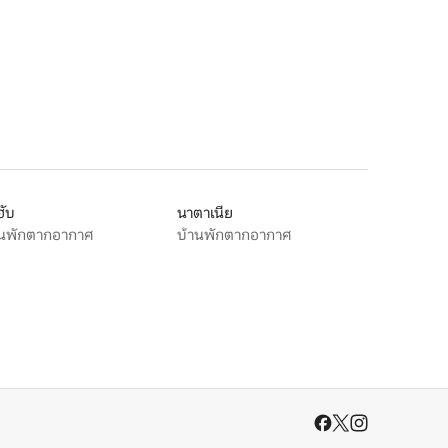
ฮับ
นาตาเนีย
านพักตากอากาศ
บ้านพักตากอากาศ