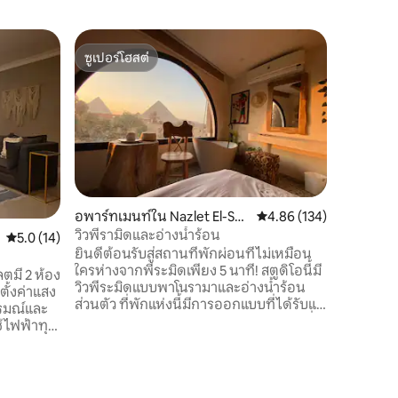
อพาร์ทเมน
ซูเปอร์โฮสต์
โดนใจเก
*แฟลตสุดเ
ซูเปอร์โฮสต์
โดนใจเก
แฟลตสองห
ค่อนข้างเ
เป็นสากลเน
2 นาทีไป
สถานีรถไ
Masara ที
กิซ่า ห่า
ศาสนา 2 
อพาร์ทเมนท์ใน Nazlet El-Se
คะแนนเฉลี่ย 4.86 จาก 5, 
4.86 (134)
มัสยิดขนา
mman
วิวพีรามิดและอ่างน้ำร้อน
คะแนนเฉลี่ย 5.0 จาก 5, 14 รีวิว
5.0 (14)
Atha'an บ
ยินดีต้อนรับสู่สถานที่พักผ่อนที่ไม่เหมือน
ชีวิตประ
ใครห่างจากพีระมิดเพียง 5 นาที! สตูดิโอนี้มี
อียิปต์ม
ลตมี 2 ห้อง
วิวพีระมิดแบบพาโนรามาและอ่างน้ำร้อน
ตั้งค่าแสง
ส่วนตัว ที่พักแห่งนี้มีการออกแบบที่ได้รับแรง
รมณ์และ
บันดาลใจจากฟาโรนิกพร้อมการตกแต่งที่ไม่
ช้ไฟฟ้าทุก
เหมือนใครและรายละเอียดทาง
ข้าพัก
สถาปัตยกรรมที่สร้างบรรยากาศที่อบอุ่น
นห้องน้ำ
ทางประวัติศาสตร์ เพลิดเพลินกับเตียงควีน
รัวมีตู้
ไซส์พื้นที่รับประทานอาหารห้องครัวขนาด
าและกาต้ม