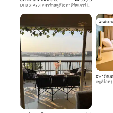
DHB STAYS | สมาร์ทสตูดิโอทาฮีร์สแควร์ |
G-402
โดนใจเกส
โดนใจเกส
อพาร์ทเม
สตูดิโอหรู
มาเลก