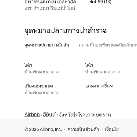
อพาร์ทเมนท์ใน เอลซาฮล
คะแนนเฉลี่ย 4.69 จาก 5, 
4.69 (13)
อพาร์ทเมนท์ริมแม่น้ำไนล์
จุดหมายปลายทางน่าสำรวจ
จุดหมายปลายทางใกล้ๆ
สถานที่ท่องเที่ยวยอดนิยมในล
ไคโร
ไคโร
บ้านพักตากอากาศ
บ้านพักตากอากาศ
เมืองเชคซาเยด
แสดงมากขึ้น
บ้านพักตากอากาศ
Airbnb
อียิปต์
จังหวัดไคโร
เกาะบตราน
© 2026 Airbnb, Inc.
ความเป็นส่วนตัว
เงื่อนไข