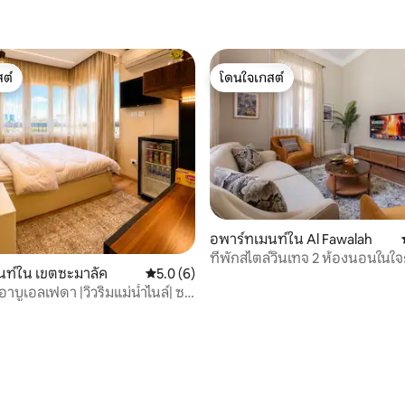
ต์
โดนใจเกสต์
ต์
โดนใจเกสต์
อพาร์ทเมนท์ใน Al Fawalah
ที่พักสไตล์วินเทจ 2 ห้องนอนในใ
นท์ใน เขตซะมาลัค
คะแนนเฉลี่ย 5.0 จาก 5, 6 รีวิว
5.0 (6)
ไคโร เหมาะสำหรับการสำรวจเมือ
อาบูเอลเฟดา |วิวริมแม่น้ำไนล์| ซา