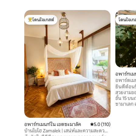
โดนใจเกสต์
โดนใจเกส
โดนใจเกสต์ที่สุด
โดนใจเกส
อพาร์ทเม
อพาร์ตเมนต
มาเลก
ยินดีต้อนร
สวยงามของเ
ชั้น 15 บน
ซามาเลก อาคารแห่งนี้เป็นที่อยู่อาศัยของ
นักการทูตแ
ปลอดภัยแล
เหมาะสำห
อพาร์ทเมนท์ใน เขตซะมาลัค
คะแนนเฉลี่ย 5.0 จาก 5, 
5.0 (110)
ทเมนท์ คุ
บ้านโบโฮ Zamalek | เสน่ห์และความสะดวก
อันกว้างข