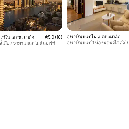
อพาร์ทเมนท์ใน เขตซะมาลัค
นท์ใน เขตซะมาลัค
คะแนนเฉลี่ย 5.0 จาก 5, 18 รีวิว
5.0 (18)
อพาร์ทเมนท์ 1 ห้องนอนสไตล์ญี่ป
ฮีเมีย / ซามาเมเลก ไนล์ ลอฟท์
สแตนดาร์ดที่เงียบสงบ | ไพรม์ซ
19 รีวิว