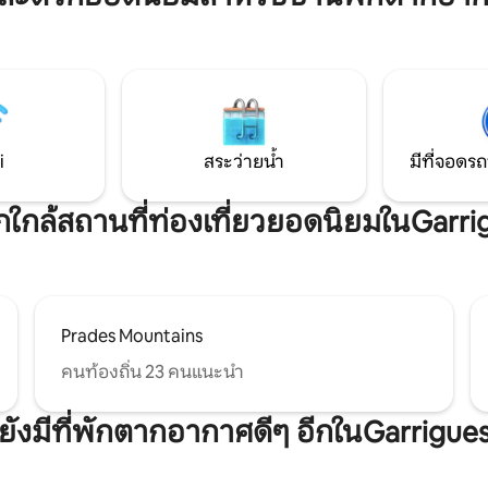
ร่ปลูกพืช ที่นี่คุณจะเพลิดเพลิน
เมือง Montblanc และ Monastery
ทางท่องป่า ทั้งการปั่นจักรยานและ
ยุคกลาง 30 ม. จาก Lleida มาเยี่ยม
เต็มไปด้วยความทรงจำทาง
สตร์: กระท่อมที่ทำจากหินแห้ง
ขาว และทางเดินน้ำในที่แห้ง
่เต็มไปด้วยดาวนับไม่ถ้วนและ
งวัฒนธรรมที่หล่อเลี้ยงจิต
งคุณ ยินดีต้อนรับ
i
สระว่ายน้ำ
มีที่จอดรถ
พักใกล้สถานที่ท่องเที่ยวยอดนิยมในGarri
Prades Mountains
คนท้องถิ่น 23 คนแนะนำ
ยังมีที่พักตากอากาศดีๆ อีกในGarrigue