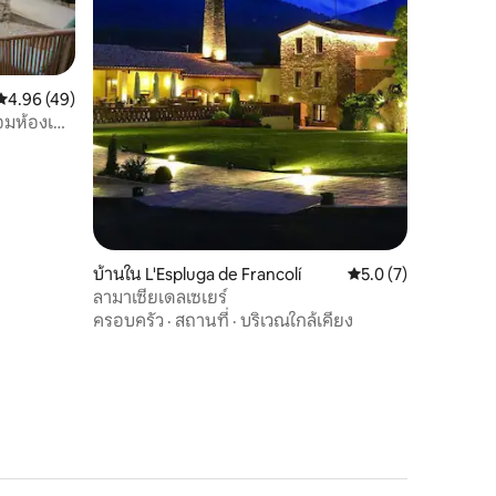
คะแนนเฉลี่ย 4.96 จาก 5, 49 รีวิว
4.96 (49)
มห้องเก็บ
บ้านใน L'Espluga de Francolí
คะแนนเฉลี่ย 5.0 จาก 5
5.0 (7)
ลามาเซียเดลเซเยร์
ครอบครัว
·
สถานที่
·
บริเวณใกล้เคียง