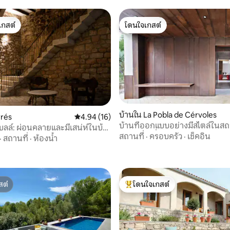
เกสต์
โดนใจเกสต์
์ที่สุด
โดนใจเกสต์
บ้านใน La Pobla de Cérvoles
rrés
คะแนนเฉลี่ย 4.94 จาก 5, 16 รีวิว
4.94 (16)
บ้านที่ออกแบบอย่างมีสไตล์ในสถ
เบลล์: ผ่อนคลายและมีเสน่ห์ในบ้าน
39 รีวิว
ธรรมชาติที่ไม่เหมือนใคร
สถานที่
·
ครอบครัว
·
เช็คอิน
·
สถานที่
·
ห้องน้ำ
สต์
โดนใจเกสต์
สต์
โดนใจเกสต์ที่สุด