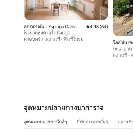
ให้เราทราบระหว่างการเข้าพัก การสนับสนุน
ตลอด 24 ชั่วโมงทุกวันเมื่อเกิดเหตุการณ์
หรือเมื่อคุณต้องการความช่วยเหลือ คุณมีตู้
เย็นขนาดใหญ่พร้อมตู้แช่แข็ง
คอทเทจใน L'Espluga Calba
คะแนนเฉลี่ย 4.98 จาก 5, 
4.98 (64)
โรงนาแห่งคาล โดมิงเกต
ครอบครัว
·
สถานที่
·
พื้นที่ในร่ม
วิลล่าใน 
r
ทะเล อาห
สถานที่
·
ค
จุดหมายปลายทางน่าสำรวจ
จุดหมายปลายทางใกล้ๆ
ที่พักประเภทอื่นๆ
สถานที่