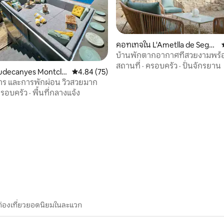
64 รีวิว
คอทเทจใน L'Ametlla de Segar
ra
บ้านพักตากอากาศที่สวยงามพร้อ
ไวน์ธรรมชาติ
สถานที่
·
ครอบครัว
·
ปั่นจักรยาน
Riudecanyes Montcla
คะแนนเฉลี่ย 4.84 จาก 5, 75 รีวิว
4.84 (75)
าร และการพักผ่อน วิวสวยมาก
รอบครัว
·
พื้นที่กลางแจ้ง
ท่องเที่ยวยอดนิยมในละแวก