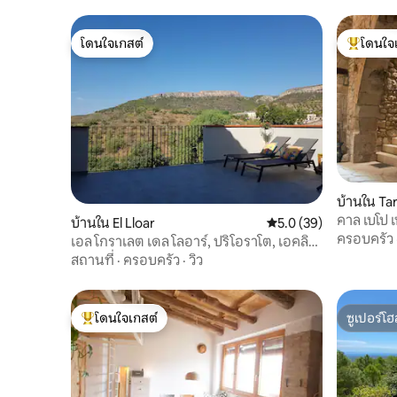
ทั้งหมดที่คุณอาจต้องการระหว่างการเข้า
พัก: สบู่ล้างมือ เจลอาบน้ำ แชมพู ไดร์เป่าผม
โดนใจเกสต์
โดนใจ
และแน่นอนว่ามีผ้าเช็ดตัวด้วย คุณจะ
โดนใจเกสต์
โดนใจเกสต
สามารถเข้าถึงและใช้พื้นที่ทั้งหมดของอพาร์
ทเมนท์ได้ (อนุญาตให้เข้าพักในอพาร์ทเม
นท์ได้ตามจำนวนคนที่ระบุไว้ในการจอง
เท่านั้น) คุณสามารถเพลิดเพลินกับสิ่ง
อำนวยความสะดวกทั้งหมดที่คุณจะพบในอ
พาร์ทเมนท์ของฉัน อย่างที่คุณเห็นในรูป อ
พาร์ทเมนท์ทั้งหลังมีการเชื่อมต่อ
อินเทอร์เน็ตผ่าน Wi-Fi ความเร็วสูง (ไฟเบอร์
ออปติก) อพาร์ทเมนท์มีเครื่องทำความร้อน
บ้านใน Ta
สำหรับฤดูหนาวและเครื่องปรับอากาศ
คาล เบโป 
บ้านใน El Lloar
คะแนนเฉลี่ย 5.0 จาก 5, 
5.0 (39)
สำหรับฤดูร้อน รวมผ้าปูที่นอนและผ้าขนหนู
หิน
ครอบครัว
เอล โกราเลต เดล โลอาร์, ปริโอราโต, เอคลิป
แล้ว นอกจากนี้ยังมีสิ่งของที่คุณอาจ
ส์
สถานที่
·
ครอบครัว
·
วิว
ต้องการ เช่น: - ที่เป่าผม - เตารีดและ
กระดานรีดผ้า - สบู่ล้างมือ -เกราะ น้ำแข็ง -
เครื่องซักผ้า - โทรทัศน์ - ฮีตเตอร์ - เครื่อง
ปรับอากาศ - บริการสนับสนุนตลอด 24
โดนใจเกสต์
ซูเปอร์โฮ
โดนใจเกสต์ที่สุด
ซูเปอร์โฮ
ชั่วโมงทุกวันและ - Wi-Fi แนวคิดคือคุณรู้สึก
เหมือนอยู่บ้านดังนั้นเคารพเพื่อนบ้านที่
เหลือและเคารพบ้านเสมอคุณสามารถทำได้
เหมือนอยู่บ้าน! หากมีอะไรหายไป โปรดแจ้ง