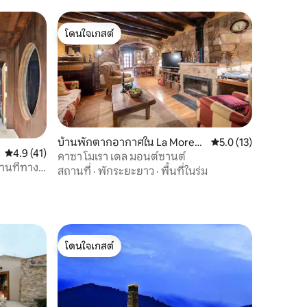
โดนใจเกสต์
โดนใจเกสต์
บ้านพักตากอากาศใน La Morera
คะแนนเฉลี่ย 5.0 จาก 5,
5.0 (13)
คะแนนเฉลี่ย 4.9 จาก 5, 41 รีวิว
4.9 (41)
de Montsant
คาซา โมเรา เดล มอนต์ซานต์
านที่ทาง
สถานที่
·
พักระยะยาว
·
พื้นที่ในร่ม
โดนใจเกสต์
โดนใจเกสต์