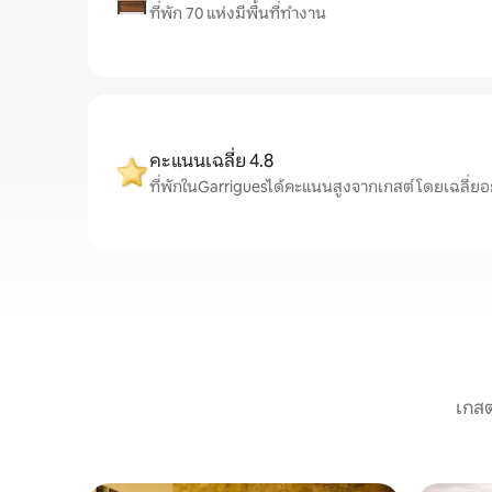
ที่พัก 70 แห่งมีพื้นที่ทำงาน
คะแนนเฉลี่ย 4.8
ที่พักในGarriguesได้คะแนนสูงจากเกสต์ โดยเฉลี่ยอยู่ท
เกสต