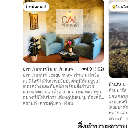
โดนใจเกสต์
โดนใจ
โดนใจเกสต์
โดนใจเกสต
อพาร์ทเมนท์ใน มาร์กาเลฟ
คะแนนเฉลี่ย 4.91 จาก 5, 1
4.91 (102)
อพาร์ทเมนท์ Joaquim อพาร์ทเมนท์พร้อม
เตียงคิงไซส์
สตูดิโอที่ได้รับการปรับปรุงใหม่ให้สมบูรณ์
บ้านใน Ta
แบบ สว่าง และทันสมัย พร้อมสิ่งอำนวย
ถ้วยปารีส
ความสะดวกและสิ่งอำนวยความสะดวกทุก
ผ่อนคลายกั
อย่างที่มีให้บริการ เตียงคู่นุ่มสบาย ห้องครัว
สงบแห่งนี้
พร้อมอุปกรณ์ครบครันและห้องน้ำเต็มรูป
สถานที่
·
ความคุ้มค่า
·
เงียบ
โล่งขนาดใ
แบบ ตั้งอยู่ใจกลางเมืองเพื่อให้คุณ
หลาย และห
เพลิดเพลินกับการเข้าพักใน M.argalef ทุก
ตั้งอยู่ใน
สถานที่
·
ค
อย่างได้รับการออกแบบมาเพื่อประสบการณ์
ปราเดส ล
อันยอดเยี่ยมในหมู่บ้าน นอกจากนี้ยังมี
สิ่งอำนวยควา