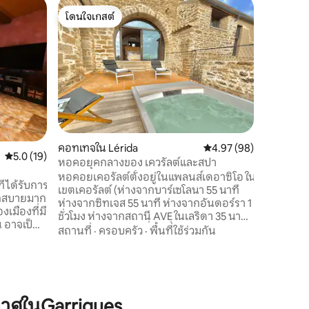
ลอฟท์ใน 
โดนใจเกสต์
โดนใจ
s
ลอฟท์ของ
โดนใจเกสต์
โดนใจเกส
ห้องลอฟท
ใจกลางเมื
ริกส์ เขตท
บริสุทธิ์ซ
ในโลก ห่
สถานที่
·
ห่างจากสนามบิน 
จากชายหา
บาร์เซโลนา 135 กม
ของไวรัสโ
คอทเทจใน Lérida
คะแนนเฉลี่ย 4.97 จาก 5,
4.97 (98)
a
คะแนนเฉลี่ย 5.0 จาก 5, 19 รีวิว
5.0 (19)
อนามัยระ
หอคอยุคกลางของ เควรัลต์และสปา
ทำความสะ
หอคอยเคอรัลต์ตั้งอยู่ในแพลนส์เดอาซิโอ ใน
ครั้ง»)
ี่ได้รับการ
เขตเคอรัลต์ (ห่างจากบาร์เซโลนา 55 นาที
วกสบายมาก
ห่างจากซิทเจส 55 นาที ห่างจากอันดอร์รา 1
เมืองที่มี
ชั่วโมง ห่างจากสถานี AVE ในเลริดา 35 นาที)
 อาจเป็น
หอคอยในศตวรรษที่ 16 ที่ได้รับการบูรณะ
สถานที่
·
ครอบครัว
·
พื้นที่ใช้ร่วมกัน
งของคุณ
อย่างสมบูรณ์แห่งนี้รองรับผู้เข้าพักได้สูงสุด
ึ่งคืน
6 คน (ผู้ใหญ่ 4 คนในห้องพักเตียงคู่ 2 ห้อง
ามเร่งรีบ
และผู้ใหญ่ 1 คนหรือเด็ก 2 คนบนเตียง
กอย่าง บาร์
โซฟา) มีการตกแต่งคุณภาพสูงสุด สวนใน
rragona,
Viña de la Era เก่า ร่องลึกให้ไปเยี่ยมชม ห้อง
าศในGarrigues
ครัวกลางแจ้ง บาร์บีคิว สนามฟุตบอล สนาม