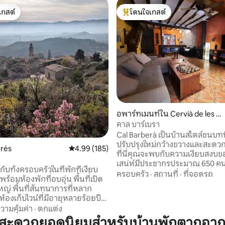
เกสต์
โดนใจเกสต์
์ที่สุด
โดนใจเกสต์ที่สุด
อพาร์ทเมนท์ใน Cervià de les G
02 รีวิว
rrigues
คาล บาร์เบรา
Cal Barberà เป็นบ้านสไตล์ชนบทท
ปรับปรุงใหม่กว้างขวางและสะด
rrés
คะแนนเฉลี่ย 4.99 จาก 5, 185 รีวิว
4.99 (185)
ที่นี่คุณจะพบกับความเงียบสงบของ
เสน่ห์มีประชากรประมาณ 650 คน
บทั้งครอบครัวในที่พักที่เงียบ
จุดหมายปลายทางในการเดินทา
ครอบครัว
·
สถานที่
·
ที่จอดรถ
 พร้อมห้องพักที่อบอุ่น พื้นที่เปิด
บ้านที่คุณสามารถเพลิดเพลินได้หน
หญ่ พื้นที่สันทนาการที่หลาก
หรือมากกว่านั้น เราอยู่ห่างจากคว
้องเก็บไวน์ที่มีอายุหลายร้อยปี
และวุ่นวายของเมือง แต่ใกล้กับทุ
หมู่บ้านเล็กๆ ตรงหน้าภูเขาแห่ง
วามคุ้มค่า
·
ตกแต่ง
เซโลนา 1 ชม. 30 เมตรห่างจาก Ta
้อมรอบด้วยต้นมะกอก ต้นอัล
มสะดวกยอดนิยมสำหรับบ้านพักตากอาก
Salou, Port Aventura 45 นาที 20 นาทีจาก