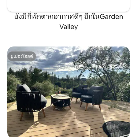
ยังมีที่พักตากอากาศดีๆ อีกในGarden
Valley
ซูเปอร์โฮสต์
ซูเปอร์โฮสต์