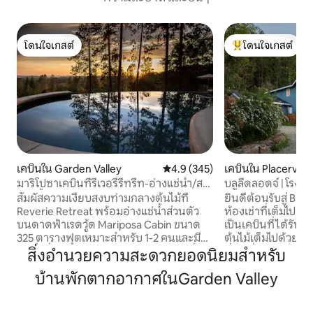
โดนใจเกสต์
โดนใจเกสต์
โดนใจเกสต์
โดนใจเกสต์ที่สุด
เคบินใน Garden Valley
คะแนนเฉลี่ย 4.9 จาก 5, 345 รีวิว
4.9 (345)
เคบินใน Placerville
มาริโปซาเคบินที่รีเวอรี่รีทรีท-อ่างแช่น้ำ/สระ
บลูลีดลอดจ์ | โรง
ว่ายน้ำ
+ ห้องเล่นเกม
สัมผัสความเงียบสงบท่ามกลางต้นไม้ที่
ยินดีต้อนรับสู่ Blue
Reverie Retreat พร้อมอ่างแช่น้ำส่วนตัว
ห้องเช่าที่เต็มไปด้
บนดาดฟ้าเรดวู้ด Mariposa Cabin ขนาด
เป็นเคบินที่ได้รับ
325 ตารางฟุตเหมาะสำหรับ 1-2 คนและมี
ต้นไม้เต็มไปด้วยกิจ
ทุกสิ่งที่คุณต้องการสำหรับการเข้าพักที่
ที่พักที่สมบูรณ์แบ
สิ่งอำนวยความสะดวกยอดนิยมสำหรับ
ผ่อนคลายท่ามกลางธรรมชาติ เดินไปไม่ไกล
บางอย่างสำหรับทุก
บ้านพักตากอากาศในGarden Valley
ก็มีสระว่ายน้ำแบบอินฟินิตี้และอ่างน้ำร้อน
"ฉันเบื่อ "! ชมการเล่นดูกวางที่สถานที่พัก
พร้อมวิวพระอาทิตย์ตกที่สวยงาม มีเคบิน
ผ่อนที่เงียบสงบแห่งน
เพิ่มเติมอีก 2 หลังให้บริการที่ Reverie
แอปเปิลฮิลล์สนาม