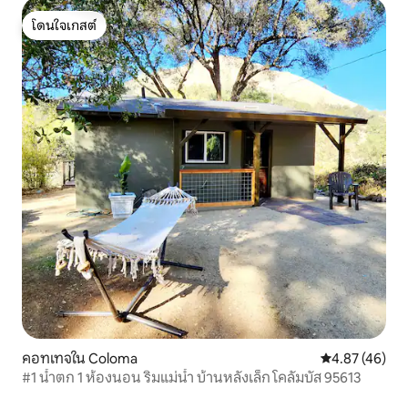
โดนใจเกสต์
โดนใจเกสต์
คอทเทจใน Coloma
คะแนนเฉลี่ย 4.
4.87 (46)
#1 น้ำตก 1 ห้องนอน ริมแม่น้ำ บ้านหลังเล็ก โคลัมบัส 95613