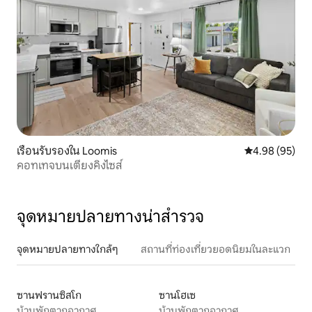
เรือนรับรองใน Loomis
คะแนนเฉลี่ย 4.
4.98 (95)
คอทเทจบนเตียงคิงไซส์
จุดหมายปลายทางน่าสำรวจ
จุดหมายปลายทางใกล้ๆ
สถานที่ท่องเที่ยวยอดนิยมในละแวก
ซานฟรานซิสโก
ซานโฮเซ
บ้านพักตากอากาศ
บ้านพักตากอากาศ