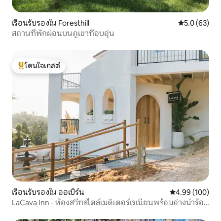
เรือนรับรองใน Foresthill
คะแนนเฉลี่ย 5
5.0 (63)
สถานที่พักผ่อนบนภูเขาที่อบอุ่น
โดนใจเกสต์
โดนใจเกสต์ที่สุด
เรือนรับรองใน ออเบิร์น
คะแนนเฉลี่ย 4.9
4.99 (100)
LaCava Inn - ห้องสวีทสไตล์เมดิเตอร์เรเนียนพร้อมอ่างน้ำร้อน
และวิว