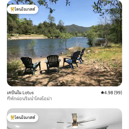
โดนใจเกสต์
โดนใจเกสต์ที่สุด
เคบินใน Lotus
คะแนนเฉลี่ย 4.9
4.98 (99)
ที่พักผ่อนริมน้ำโคลโอม่า
โดนใจเกสต์
โดนใจเกสต์ที่สุด