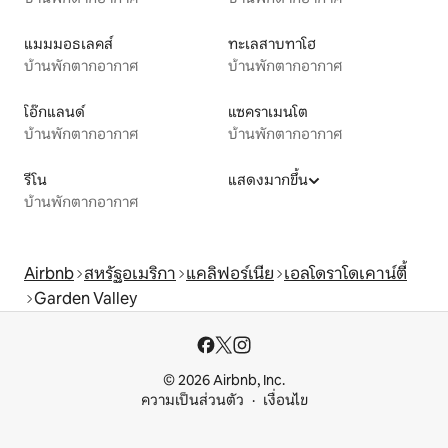
แมมมอธเลคส์
ทะเลสาบทาโฮ
บ้านพักตากอากาศ
บ้านพักตากอากาศ
โอ๊กแลนด์
แซคราเมนโต
บ้านพักตากอากาศ
บ้านพักตากอากาศ
รีโน
แสดงมากขึ้น
บ้านพักตากอากาศ
Airbnb
สหรัฐอเมริกา
แคลิฟอร์เนีย
เอลโดราโดเคาน์ตี้
Garden Valley
© 2026 Airbnb, Inc.
ความเป็นส่วนตัว
เงื่อนไข