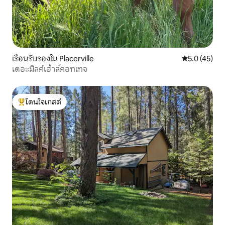
เรือนรับรองใน Placerville
คะแนนเฉลี่ย 5
5.0 (45)
เดอะมิลค์เฮ้าส์คอทเทจ
โดนใจเกสต์
โดนใจเกสต์ที่สุด