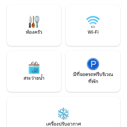
Retreat: Black Oak และ Dragonfly เรา
อยู่ถัดจากเส้นทางเ
อนุญาตให้นำสุนัขเข้าพักได้สูงสุด 2 ตัวโดย
เงียบสงบผ่านต้นไม้ ที่พักนี้จะสร้างควา
มีค่าธรรมเนียม $20/คืน ลานระเบียงปิด
ประทับใจให้แม้กระทั
ล้อมอย่างสมบูรณ์สำหรับสัตว์เลี้ยง
ที่สุด!
ห้องครัว
Wi-Fi
มีที่จอดรถฟรีบริเวณ
สระว่ายน้ำ
ที่พัก
เครื่องปรับอากาศ